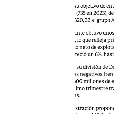
En 2024, Airbus casi consiguió su objetivo de en
quedándose en las 766 entregas (735 en 2023), de
familia A220, 602 a la familia A320, 32 al grupo 
La división comercial del fabricante obtuvo unos
euros el año pasado, un 6% más, lo que refleja p
número de entregas. El resultado neto de explota
segmento de negocio también creció un 6%, hasta
No obstante, el Ebit ajustado de su división de 
‘números rojos’, con 566 millones negativos fren
antes, afectado por cargos de 1.300 millones de
espaciales, 300 de ellos en el último trimestre t
profundidad todos los programas.
Asimismo, el consejo de administración propond