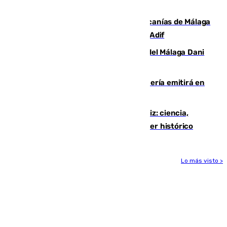
euros
Retrasos y cancelaciones en el Cercanías de Málaga
por una avería en la infraestructura de Adif
Isco, la nueva mascota del jugador del Málaga Dani
Lorenzo
El observatorio de Calar Alto de Almería emitirá en
directo el eclipse solar del 12 de agosto
El «Trío de Eclipses» arranca en Cádiz: ciencia,
naturaleza y seguridad ante un atardecer histórico
Lo más visto >
Más noticias
Ver más >