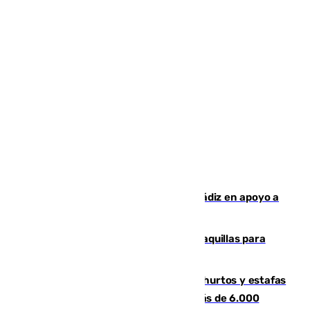
CIES NO moviliza a la provincia de Cádiz en apoyo a
la respuesta humanitaria de Ceuta
El mercado de Jerez refrigera sus taquillas para
facilitar las compras a sus visitantes
Detenida una pareja por presuntos hurtos y estafas
en Málaga tras ser descubiertos con más de 6.000