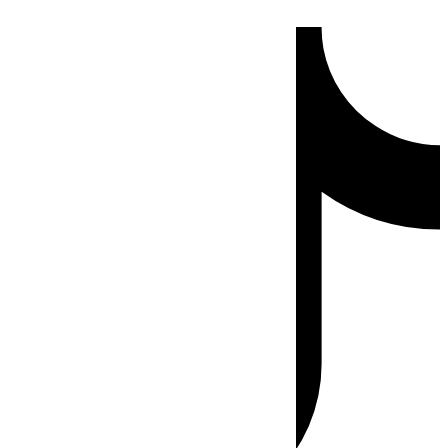
Ir
Tiktok
al
contenido