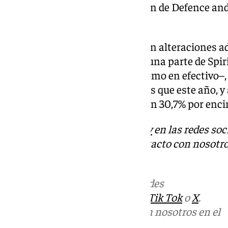
algunos programas de la división de Defence and
40% a lo largo del año.
De cara a 2025, si no se producen alteraciones a
el impacto de la integración de una parte de Sp
que sea neutral tanto en Ebit como en efectivo–
820 aviones comerciales, 54 más que este año, y
unos 7.000 millones de euros, un 30,7% por enci
Descubre más noticias de
101Tv
en las redes soc
Tok
o
X
. Puedes ponerte en contacto con nosotro
informativos@101tv.es
Más noticias de
101TV
en las redes
sociales:
Instagram
,
Facebook
,
Tik Tok
o
X
.
Puedes ponerte en contacto con nosotros en el
correo
informativos@101tv.es