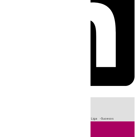
HOY
|
Fútbol
Primera División
Crisis Migratoria en Ceuta
LaLiga
Sucesos