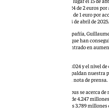
Accionistas de 2025, que tendrá lugar el 15 de abr
correspondiente al ejercicio 2024 de 2 euros por 
de 2023, y un dividendo especial de 1 euro por ac
fecha de pago propuesta es el 24 de abril de 2025
El consejero delegado de la compañía, Guillaume
sido un desafío para ellos, pero que han consegu
A lo largo de este año, se han centrado en aume
la división de Defence y Space.
«Los resultados financieros de 2024 y el nivel d
nuestro rendimiento futuro respaldan nuestra 
dividendo», ha añadido Faury en nota de prensa.
Con esta cifra de beneficios, Airbus se acerca d
histórica de ganancias, que fue de 4.247 millones
beneficios se redujeron hasta los 3.789 millones