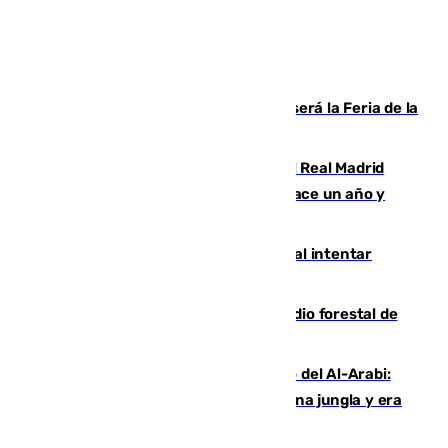
Talleres, escape room y música: así será la Feria de la
Juventud Cofrade de Málaga
El fichaje más caro de la historia del Real Madrid
costaba 105 millones de euros menos hace un año y
jugaba en Leganés
Ceuta suma 82 fallecidos en el mar al intentar
cruzar la frontera española
Huelva eleva a emergencia el incendio forestal de
Niebla
Juanfran Funes, sobre el duro juego del Al-Arabi:
“Por momentos nos hemos metido en una jungla y era
hasta peligroso”