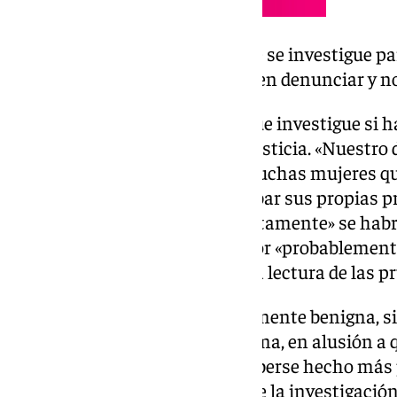
«Nuestro deber es pedir que se investigue pa
muchas mujeres que quieren denunciar y n
Amama reclama a la Fiscalía que investigue si ha
pruebas y de obstrucción a la Justicia. «Nuestro 
para evitar la indefensión de muchas mujeres q
pueden porque no pueden recabar sus propias pr
que ha remachado que «presuntamente» se habr
término lesión «sospechosa» por «probablement
de los radiólogos que hicieron la lectura de las 
«Ya sea sospechosa o probablemente benigna, si
señalado la presidenta de Amama, en alusión a 
no concluyentes tenían que haberse hecho más
Amama solicita a la Fiscalía que la investigació