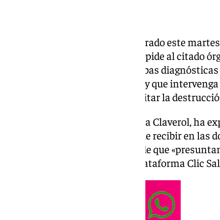
La asociación Amama ha registrado este martes u
Superior de Andalucía en el que pide al citado ór
«presunta destrucción» de pruebas diagnósticas
Servicio Andaluz de Salud (SAS) y que intervenga 
plataformas del SAS «a fin de evitar la destrucc
La presidenta de Amama, Ángela Claverol, ha exp
tomado esta decisión después de recibir en las 
usuarias» en las que advertían de que «presunt
mamografías y pruebas de la plataforma Clic Salu