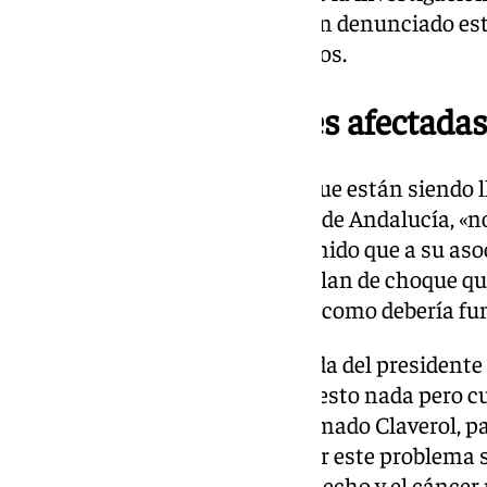
y que cite a las personas que han denunciado es
pruebas como testigos protegidos.
Más de 2.000 mujeres afectadas
Preguntada sobre las mujeres que están siendo 
números ofrecidos por la Junta de Andalucía, «no
insistido Claverol, que ha sostenido que a su as
llamadas y casos. «Por mucho plan de choque qu
estructural. El SAS no funciona como debería fu
Amama ha recibido ya la llamada del presiden
una reunión. «No hemos pospuesto nada pero c
mejor sí nos juntamos», ha afirmado Claverol, pa
capacidad de sobra para arreglar este problema
yo». «A día de hoy, no hay nada hecho y el cánce