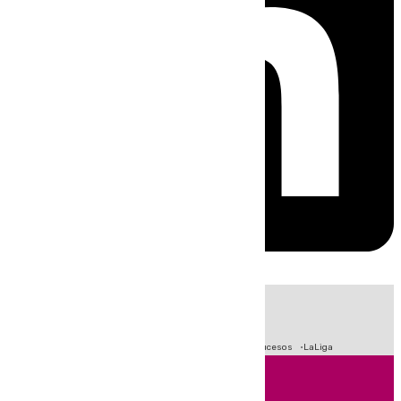
HOY
|
Fútbol
Primera División
Crisis Migratoria en Ceuta
Sucesos
LaLiga