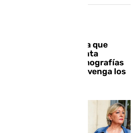
Amama pide a Fiscalía que
investigue la «presunta
destrucción» de mamografías
por el SAS y que intervenga los
servidores