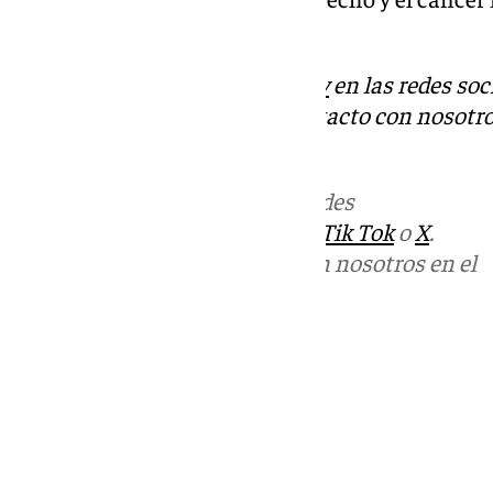
esperar», ha alertado.
Descubre más noticias de
101Tv
en las redes soc
Tok
o
X
. Puedes ponerte en contacto con nosotro
correo
informativos@101tv.es
Más noticias de
101TV
en las redes
sociales:
Instagram
,
Facebook
,
Tik Tok
o
X
.
Puedes ponerte en contacto con nosotros en el
correo
informativos@101tv.es
Tags:
Últimas noticias