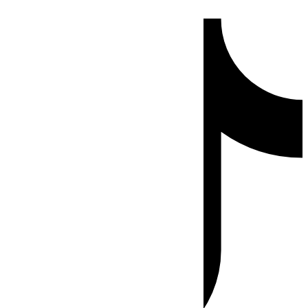
Ir
Tiktok
al
contenido