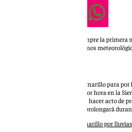
El cierre de parques ha sido siempre la primera
anteriores episodios de fenómenos meteorológic
Borrasca ‘Claudia’
La Aemet ha activado el aviso amarillo para por 
viento de hasta 70 kilómetros por hora en la Si
sevillanas. Las lluvias vuelven a hacer acto de p
jueves, con una jornada que se prolongará durant
La Aemet activa el aviso amarillo por lluvia
jueves 13 en Sevilla