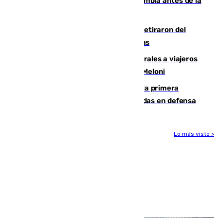
Felipe VI refuerza los lazos con Colombia antes de la
llegada del nuevo presidente
Fernando Calero y Carlos Dotor se retiraron del
encuentro contra el Ceuta con molestias
España restablece controles temporales a viajeros
procedentes de Italia como repuesta a Meloni
El Málaga cae ante el Ceuta y suma la primera
derrota de la pretemporada dejando dudas en defensa
Lo más visto >
Más noticias
Ver más >