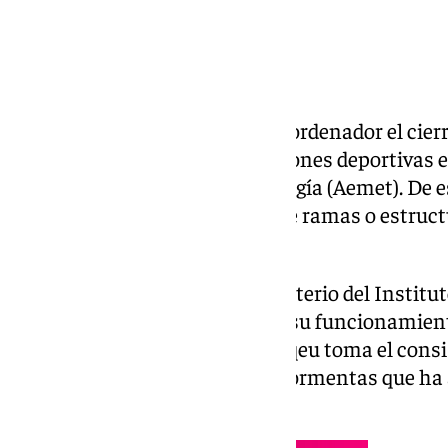
El Ayuntamiento de Se villa ha ordenador el cier
cementerio y algunas instalaciones deportivas el
la Agencia Estatal de Meteorología (Aemet). De 
espacios con
riesgo por caída de ramas o estruct
jueves 13 de noviembre.
Aquellas instalaciones que a criterio del Instit
que
sean seguras mantendrán su funcionamient
medida de carácter preventivo qeu toma el consis
amarillo por lluvias, vientos y tormentas que ha
Campiña sevillana.