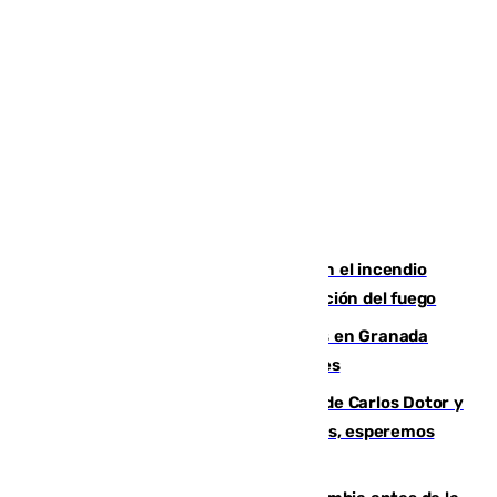
Activado el nivel 2 de emergencia en el incendio
forestal de Niebla por la compleja evolución del fuego
Controlado un incendio de rastrojos en Granada
junto a la autovía y al Callejón de Nogales
Juanfran Funes, sobre las lesiones de Carlos Dotor y
Fernando Calero: “Estamos preocupados, esperemos
que no sea nada”