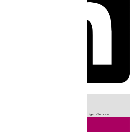
HOY
|
Fútbol
Primera División
Crisis Migratoria en Ceuta
LaLiga
Sucesos