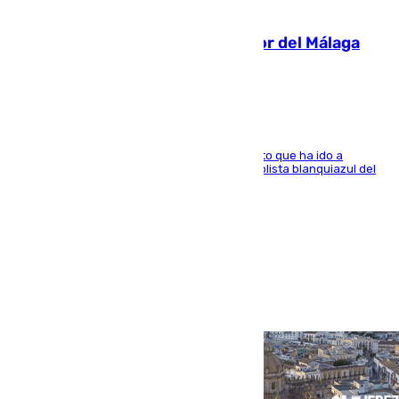
07.08.2026
Isco, la nueva mascota del jugador del Málaga
Dani Lorenzo
El centrocampista marbellí es ‘padre’ de un gato que ha ido a
recoger a Vigo y su nombre es como el exfutbolista blanquiazul del
Arroyo de la Miel