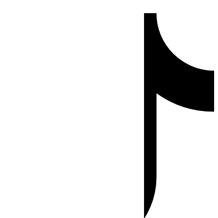
Ir
Tiktok
al
contenido