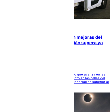
08.08.2026
La inversión del Ayuntamiento en mejoras del
entorno del Prado de San Sebastián supera ya
1.600.000 euros
El consistorio, a través de Emasesa, ha indicado que avanza en las
obras de renovación de las redes de saneamiento en las calles del
entorno del Prado, contando la zona con una financiación superior al
millón y medio de euros