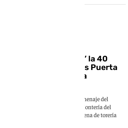
Tauromaquia
Curro Romero ‘aromó’ la 40
edición de los Premios Puerta
del Príncipe en Sevilla
El Faraón de Camas recibió el homenaje del
mundo del toro en el Patio de la Montería del
Alcázar de Sevilla en una noche llena de torería