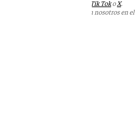
sociales:
Instagram
,
Facebook
,
Tik Tok
o
X
.
Puedes ponerte en contacto con nosotros en el
correo
informativos@101tv.es
Tags:
Últimas noticias