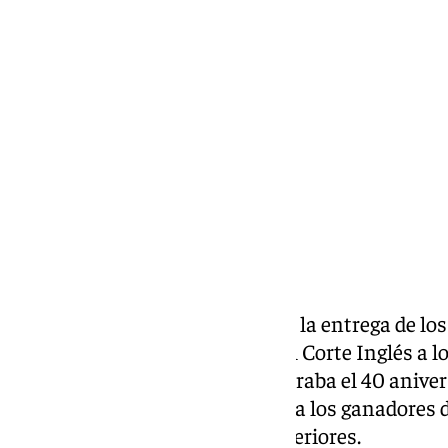
Miguel Ángel Moreno
miércoles, 13 mayo 2026, 20:15
Compartir:
El Real Alcázar de Sevilla acogió la entrega de l
Príncipe, que cada año otorga El Corte Inglés a lo
Sevilla. En esta ocasión se celebraba el 40 aniver
sirvió para homenajear no solo a los ganadores de
toreo triunfadores en ferias anteriores.