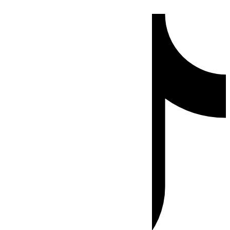
Ir
Tiktok
al
contenido