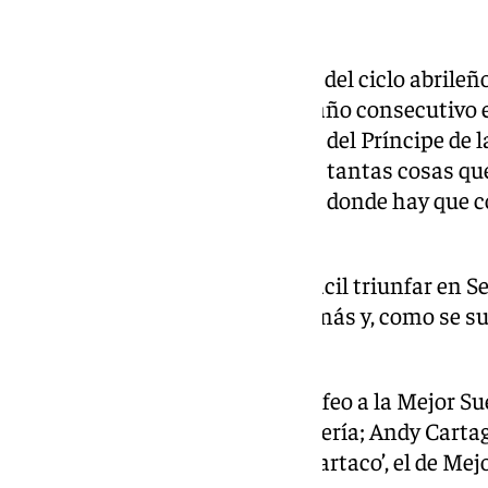
El triunfador
Sí estuvo presente el triunfador del ciclo abrileñ
onubense recogió por segundo año consecutivo el 
tras salir de nuevo por la Puerta del Príncipe de
afortunado que se haya reunido tantas cosas que
de toros y, sobre todo, en Sevilla, donde hay que c
Puerta del Príncipe».
«No es casualidad, no es nada fácil triunfar en S
dos veces, lo estoy saboreando más y, como se sue
sentenció David de Miranda.
Manuel Escribano recogió el trofeo a la Mejor Sue
llevó el premio a la mejor ganadería; Andy Carta
Manuel Jesús Ruiz Román ‘Espartaco’, el de Mejo