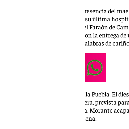
Entre los invitados destacó la presencia del ma
haciendo un gran esfuerzo tras su última hospit
noche tan señalada. De hecho, el Faraón de Cam
homenaje de sus compañeros con la entrega de un
cerrada de los asistentes y las palabras de cariñ
El gran ausente fue Morante de la Puebla. El die
reaparición en Jerez de la Frontera, prevista para
grave cornada sufrida en la Feria. Morante acapa
Toreo de Capote y el de Mejor Faena.