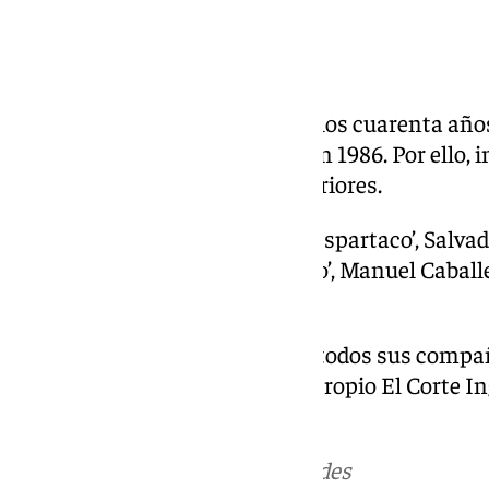
de Mejor Subalterno a Pie.
Homenajes
La noche comenzó recordando los cuarenta años 
que comenzaron a entregarse en 1986. Por ello, i
del premio en temporadas anteriores.
Asistieron Juan Antonio Ruiz ‘Espartaco’, Salvad
José Padilla, Raúl Gracia ‘El Tato’, Manuel Cabal
‘Paquirri’, Pablo Aguado y El Cid.
Espartaco habló en nombre de todos sus compañ
la labor de los toreros, sino del propio El Corte 
complejos por la tauromaquia».
Más noticias de
101TV
en las redes