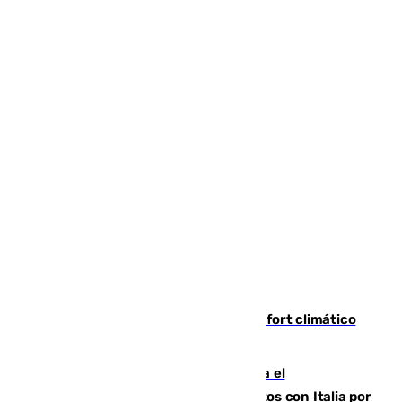
Málaga contabiliza 148 zonas de confort climático
para enfrentar las altas temperaturas
Marlaska notifica a la Unión Europea el
restablecimiento de controles fronterizos con Italia por