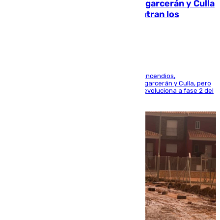
Incendios de Castellón: Sierra Engarcerán y Culla
evolucionan positivamente y centran los
esfuerzos en Tírig
La UME se suma al operativo de control de los incendios,
progresando adecuadamente los de Sierra Engarcerán y Culla, pero
centrando todo el empeño en el de Culla, que evoluciona a fase 2 del
PEIF