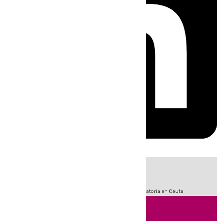
HOY
|
Sucesos
Fútbol
LaLiga
Primera División
Crisis Migratoria en Ceuta