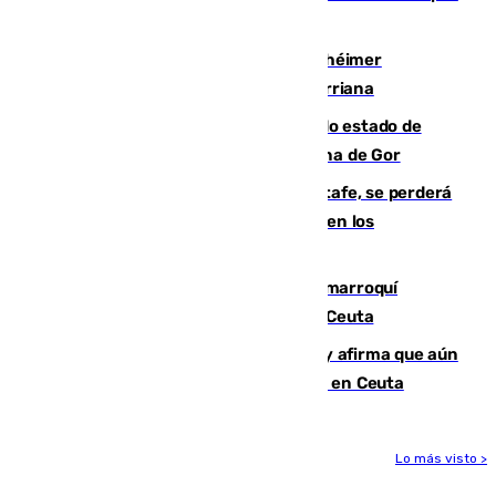
vía aérea y marítima
Hallan sin vida al granadino con Alzhéimer
desaparecido hace una semana en Churriana
Encuentran un cadáver en avanzado estado de
descomposición en la localidad granadina de Gor
Christantus Uche, delantero del Getafe, se perderá
toda la temporada por varias fracturas en los
ligamentos de su rodilla derecha
Expulsado de España un ciudadano marroquí
condenado por allanar una vivienda en Ceuta
Vivas niega la versión del Gobierno y afirma que aún
quedan entre 8.000 y 11.000 migrantes en Ceuta
Lo más visto >