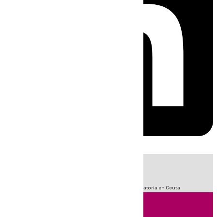
HOY
|
Sucesos
Fútbol
LaLiga
Primera División
Crisis Migratoria en Ceuta