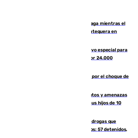
El taró tiñe de niebla la costa de Málaga mientras el
calor se concentra en el interior con Antequera en
aviso amarillo
La Guardia Civil prepara un dispositivo especial para
el eclipse del 12 de agosto compuesto por 24.000
agentes
Cortado el Cercanías C-2 de Málaga por el choque de
un tren con una catenaria caída
Detenido en Estepona por malos tratos y amenazas
de muerte a su pareja en presencia de sus hijos de 10
años y 11 meses
Desarticulada una red de tráfico de drogas que
introducía la mercancía desde Marruecos: 57 detenidos,
cuatro de ellos en Andalucía