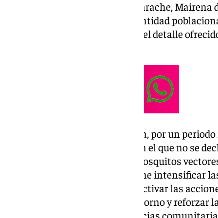
noviembre; San Juan de Aznalfarache, Mairena del
de diciembre, y Burguillos y la entidad poblaci
hasta el 10 de diciembre, según el detalle ofreci
prensa.
La declaración del área en alerta, por un perio
hasta un periodo equivalente en el que no se dec
la circulación del virus en los mosquitos vector
équidos en este territorio, supone intensificar la
animal y humana) en la zona, activar las accio
educativos y residencias del entorno y reforzar 
la ciudadanía a través de farmacias comunitaria