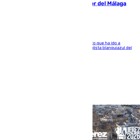
Isco, la nueva mascota del jugador del Málaga
Dani Lorenzo
El centrocampista marbellí es ‘padre’ de un gato que ha ido a
recoger a Vigo y su nombre es como el exfutbolista blanquiazul del
Arroyo de la Miel