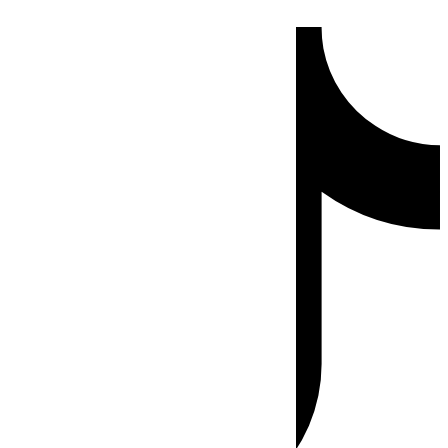
Ir
Tiktok
al
contenido