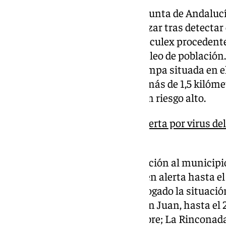
La Consejería de Sanidad de la Junta de Andalucí
municipio sevillano de Aznalcázar tras detectar c
occidental (VNO) en mosquitos culex procedent
menos de 1,5 kilómetros del núcleo de població
mosquitos con VNO en una trampa situada en e
Villamanrique de la Condesa a más de 1,5 kilómet
que el municipio se mantiene en riesgo alto.
Sanidad declara áreas en alerta por virus del
Torrepalma, en Carmona
Aznalcázar se une en esta situación al municipio
Concepción, que permanecerá en alerta hasta el 
Guadalcázar, donde se ha prorrogado la situación 
sevillanos de Las Cabezas de San Juan, hasta el
Frontera hasta el 26 de noviembre; La Rinconada 