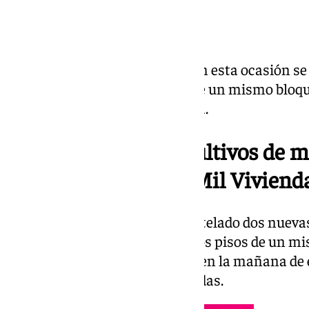
Según ha detallado el Cuerpo, en esta ocasión se
registros en ambas viviendas de un mismo bloque
dos plantaciones de marihuana.
Desmantelan cultivos marihuana
Desmantelan dos cultivos de m
Mil Viviend
La
Policía Nacional
ha desmantelado dos nuevas
incautado 776 plantas en sendos pisos de un mi
nuevo operativo llevado a cabo en la mañana de 
sevillana de las Tres Mil Viviendas.