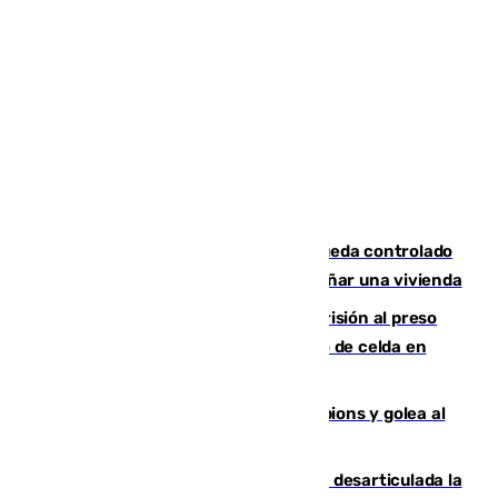
El incendio forestal de San Roque queda controlado
tras obligar a evacuar a 19 familias y dañar una vivienda
El Supremo ratifica los 17 años de prisión al preso
que mató estrangulado a su compañero de celda en
Morón
El Betis supera el examen de Champions y golea al
Arsenal en Dublín (1-3)
Golpe internacional al narcotráfico: desarticulada la