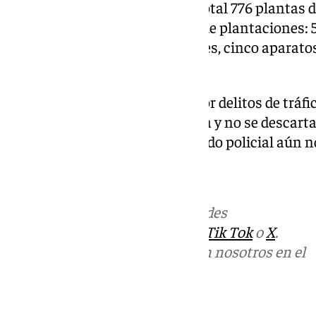
intervinientes incautaron un total 776 plantas
material utilizado en este tipo de plantaciones:
transformadores, 17 ventiladores, cinco aparato
extractores.
Actualmente, esta operación por delitos de tráfi
fluido eléctrico continúa abierta y no se descart
próximamente, ya que el atestado policial aún no
101tv.es
Más noticias de
101TV
en las redes
sociales:
Instagram
,
Facebook
,
Tik Tok
o
X
.
Puedes ponerte en contacto con nosotros en el
correo
informativos@101tv.es