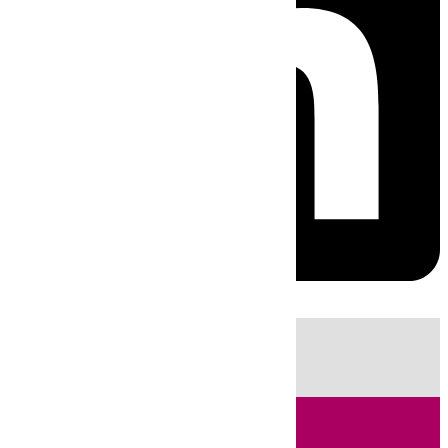
HOY
|
Fútbol
Sucesos
Cádiz
Política
LaLiga