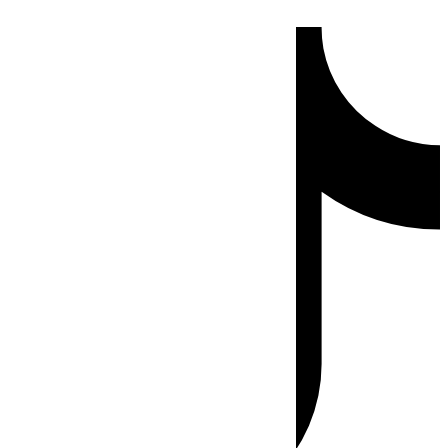
Ir
Tiktok
al
contenido