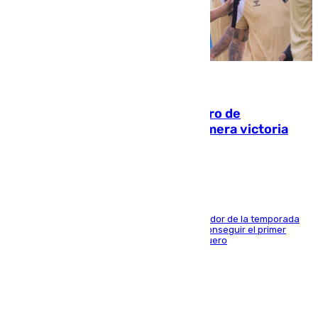
05.08.2026
Málaga-Al-Arabi: tercer encuentro de
pretemporada en busca de la primera victoria
blanquiazul
El conjunto de Juanfran Funes afronta el ecuador de la temporada
contra el cuadro catarí, en el que intentarán conseguir el primer
triunfo de los amistosos previo al arranque liguero