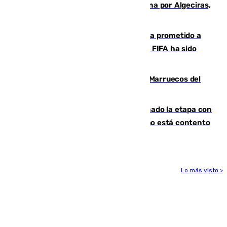
red que introdujo 21 toneladas de cocaína por Algeciras,
Málaga y Valencia
El Gobierno niega que Infantino haya prometido a
Marruecos la final del Mundial 2030: "La FIFA ha sido
tajante"
Podemos y Sumar piden expulsar a Marruecos del
Mundial de 2030 tras la crisis de Ceuta
El malagueño Brahim afronta ilusionado la etapa con
Mourinho y considera que "el madridismo está contento
con mi fútbol"
Lo más visto >
Más noticias
Ver más >