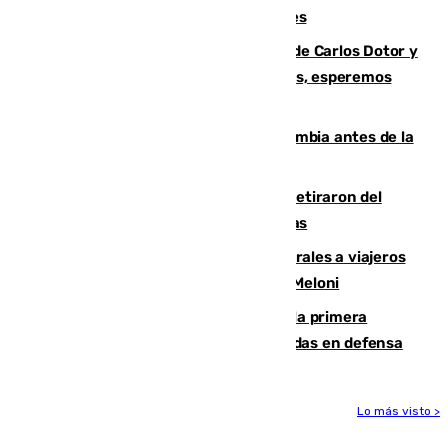
junto a la autovía y al Callejón de Nogales
Juanfran Funes, sobre las lesiones de Carlos Dotor y
Fernando Calero: “Estamos preocupados, esperemos
que no sea nada”
Felipe VI refuerza los lazos con Colombia antes de la
llegada del nuevo presidente
Fernando Calero y Carlos Dotor se retiraron del
encuentro contra el Ceuta con molestias
España restablece controles temporales a viajeros
procedentes de Italia como repuesta a Meloni
El Málaga cae ante el Ceuta y suma la primera
derrota de la pretemporada dejando dudas en defensa
Lo más visto >