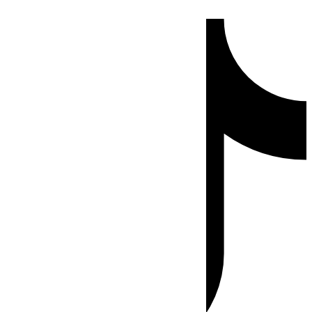
Ir
Tiktok
al
contenido