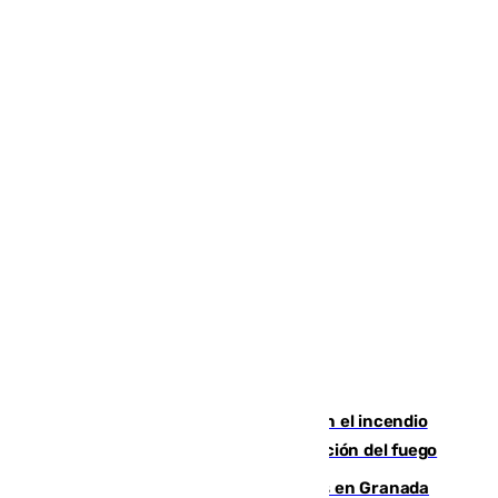
Activado el nivel 2 de emergencia en el incendio
forestal de Niebla por la compleja evolución del fuego
Controlado un incendio de rastrojos en Granada