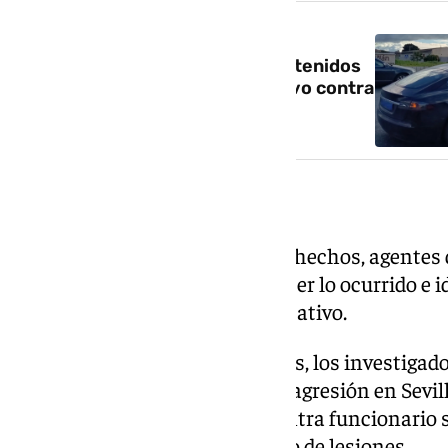
NOTICIA RELACIONADA
Intervenidos 36 vehículos y detenidos
dos conductores en un operativo contra
falsas VTC en Málaga
Investigación policial
Tras tener conocimiento de los hechos, agentes d
una investigación para esclarecer lo ocurrido e i
responsable del ataque al facultativo.
Como resultado de las pesquisas, los investigado
detener al presunto autor de la agresión en Sevil
presunto delito de atentado contra funcionario sa
funciones y otro presunto delito de lesiones.