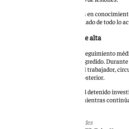
La actuación policial fue puesta en conocimiento
competente, a la que se dio traslado de todo lo a
Agresión tras la propuesta de alta
Los hechos se enmarcan en el seguimiento médic
supervisada por el facultativo agredido. Durante 
una propuesta de alta médica al trabajador, cir
presuntamente a la agresión posterior.
La Policía Nacional mantiene al detenido invest
implicación en ambos delitos mientras continúa
correspondientes.
Más noticias de
101TV
en las redes