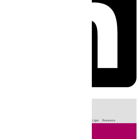
HOY
|
Fútbol
Primera División
Crisis Migratoria en Ceuta
LaLiga
Sucesos