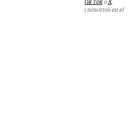
sociales:
Instagram
,
Facebook
,
Tik Tok
o
X
.
Puedes ponerte en contacto con nosotros en el
correo
informativos@101tv.es
Tags:
Policía Nacional
Sucesos
Últimas noticias