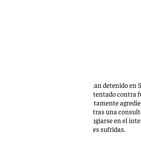
martes, 12 mayo 2026, 11:14
Compartir:
Agentes de la Policía Nacional han detenido en 
presunto autor de un delito de atentado contra f
lesiones, después de que presuntamente agredi
laboral de la capital hispalense tras una consul
médica. La víctima tuvo que refugiarse en el inte
recibió asistencia por las lesiones sufridas.