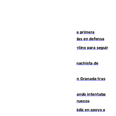
El Málaga cae ante el Ceuta y suma la primera
derrota de la pretemporada dejando dudas en defensa
Marruecos, la principal baza de Infantino para seguir
al frente de la FIFA
Pedro Sánchez condena el crimen machista de
Benahavís
Angustioso rescate de una familia en Granada tras
caer su coche por un terraplén
Fallece un joven tras caer al mar cuando intentaba
entrar en parapente a Ceuta desde Marruecos
CIES NO moviliza a la provincia de Cádiz en apoyo a