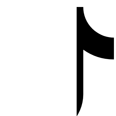
Ir
Tiktok
al
contenido