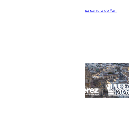
Del filial pepinero a récord absoluto: la meteórica carrera de Yan
Diomande en solo doce meses
Portada
Andalucía
Sevilla