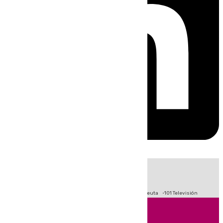
HOY
|
Fútbol
Primera División
LaLiga
Crisis Migratoria en Ceuta
101 Televisión