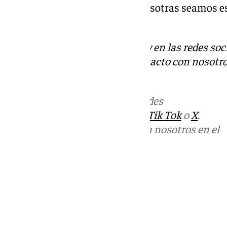
puedan tener esa conexión y nosotras seamos e
entre ellas».
Descubre más noticias de 101Tv en las redes soc
Tok
o
X
. Puedes ponerte en contacto con nosotro
informativos@101tv.es
Más noticias de
101TV
en las redes
sociales:
Instagram
,
Facebook
,
Tik Tok
o
X
.
Puedes ponerte en contacto con nosotros en el
correo
informativos@101tv.es
Tags:
Últimas noticias