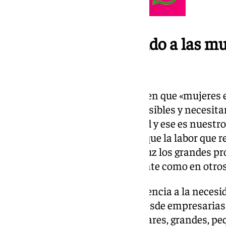
Diez años abanderando a las mu
Sevilla
Vanessa Muñoz hace hincapié en que «mujeres 
pero el tema es que no somos visibles y necesi
todos los ámbitos de la sociedad y ese es nuestr
empresaria hispalense señala que la labor que r
fundamentalmente sacar a la luz los grandes pr
mujeres, tanto empresarialmente como en otros
Muñoz también ha hecho referencia a la necesid
sinergias entre empresarias «desde empresari
societarias, de empresas familiares, grandes, peq