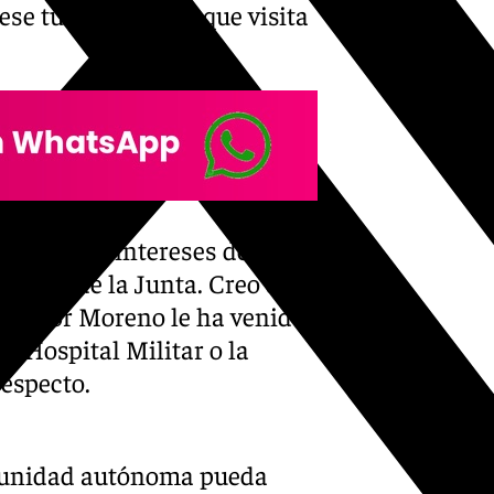
ese turismo chino que visita
fiende los intereses de
idente de la Junta. Creo que
zado por Moreno le ha venido
el Hospital Militar o la
respecto.
alcalde Sevilla vuelo
omunidad autónoma pueda