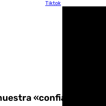
Tiktok
 muestra «confiado» ante 