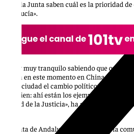
como la Junta saben cuál es la prioridad de 
Andalucía».
«Estoy muy tranquilo sabiendo que quien de
Sevilla en este momento en China es el pres
a esta ciudad el cambio político protagoni
muy bien: ahí están los ejemplos del Metro, 
Ciudad de la Justicia», ha afirmado Sanz al 
China
La Junta de Andalucía confía en que la c