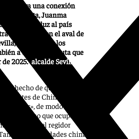
ciudad tenga una conexión
te de la Junta, Juanma
obierno andaluz al país
tra ciudad», y con el aval de
evilla, mejores que los
bién a esa tercera ruta que
r de 2025.
alcalde Sevilla
sa el hecho de que Sevilla
rocedentes de China,
isitantes», de modo que ese
te al vigésimo que ocupa en el
ha destacado el regidor
«Tanto las autoridades chinas