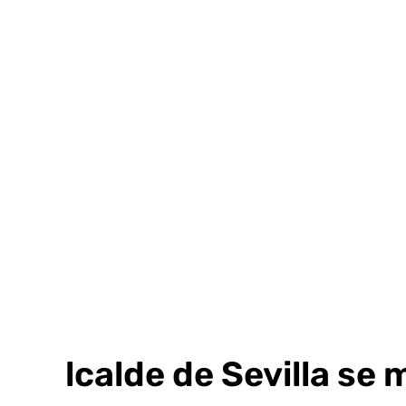
Ir
al
contenido
El alcalde de Sevilla se