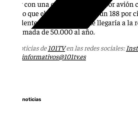
contar con una conexión directa por avión 
2025, lo que elevaría en torno a un 188 por 
procedentes de aquel país que llegaría a la r
aproximada de 50.000 al año.
NOTICIAS S
Más noticias de
101TV
en las redes sociales:
Ins
correo
informativos@101tv.es
Tags:
Últimas noticias