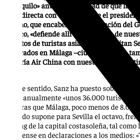
y tranquilo» ante la posibilidad de que la 
aérea directa con China porque el presiden
Moreno, que encabeza una delegación del G
asiático, «defiende allí los intereses de nues
los datos de turistas asiáticos que visitan S
registrados en Málaga –ciudad que opta tam
ofertaría Air China con nuestro país a parti
vuelo China
En este sentido, Sanz ha puesto sobre la me
recibe anualmente «unos 36.000 turistas p
mientras que Málaga, poco menos de 8.000 v
mercado supone para Sevilla el octavo, fren
ranking de la capital costasoleña, tal como 
hispalense en declaraciones a los medios: 