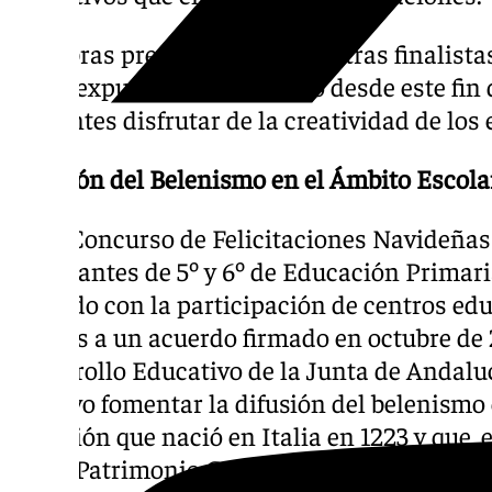
Las obras premiadas, junto a otras finalista
están expuestas en el museo desde este fin
visitantes disfrutar de la creatividad de los 
Difusión del Belenismo en el Ámbito Escola
El IV Concurso de Felicitaciones Navideñas
estudiantes de 5º y 6º de Educación Primaria
contado con la participación de centros edu
gracias a un acuerdo firmado en octubre de 
Desarrollo Educativo de la Junta de Andalu
objetivo fomentar la difusión del belenismo 
tradición que nació en Italia en 1223 y que,
como Patrimonio Cultural Inmaterial y Bien