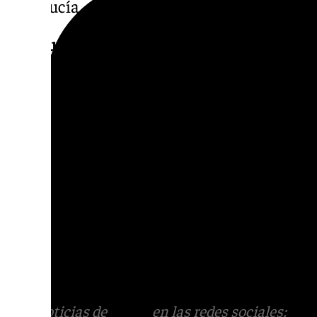
Andalucía.
Un Museo Único en el Mundo
El Museo Internacional de Arte Belenista, u
Casería del Rey de Mollina, se dedica a prom
belenismo. Con más de un centenar de belen
expuestos, el museo cuenta con más de 2.00
siete salas, el recibidor y el distribuidor ce
noviembre de 2017, más de 230.000 persona
único en el mundo, que, además de su expo
muestras temporales, como la reciente de l
de Cristo y una exposición sobre maquinaria
primera mitad del siglo XX.
Más noticias de
101TV
en las redes sociales:
Ins