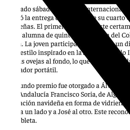
El pasado sábado, el Museo Internacional d
celebró la entrega de premios de su cuarto 
Navideñas. El primer premio de este certam
Rubio, alumna de quinto de Primaria del Co
Sevilla. La joven participante presentó un d
en un estilo inspirado en la Judea del siglo 
con sus ovejas al fondo, lo que le valió el g
ordenador portátil.
El segundo premio fue otorgado a Álvaro 
CEIP Andalucía Francisco Soria, de Algámitas
felicitación navideña en forma de vidriera,
Jesús a un lado y a José al otro. Este recon
una tableta.