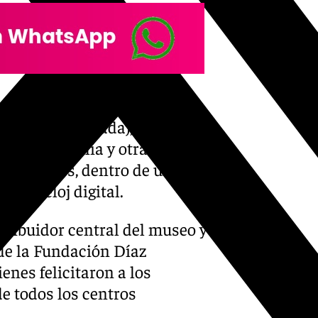
llamayor, alumna del CEIP
de Baza (Granada), quien
agrada Familia y otras figuras
 y ángeles, dentro de una
 un reloj digital.
stribuidor central del museo y
 de la Fundación Díaz
enes felicitaron a los
e todos los centros