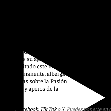
bicado en el Polígono
over y conservar el arte del
es y dioramas artísticos
0 figuras distribuidas en
ntral. Desde su apertura en
s han visitado este museo
sición permanente, alberga
os dioramas sobre la Pasión
 agrícola y aperos de la
tagram
,
Facebook
,
Tik Tok
o
X
. Puedes ponerte en 