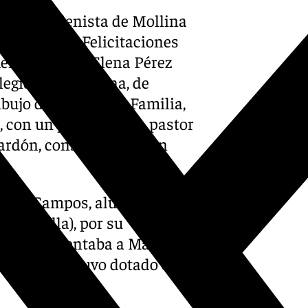
e Arte Belenista de Mollina
Concurso de Felicitaciones
en recayó en Elena Pérez
legio de Santa Ana, de
ibujo de la Sagrada Familia,
I, con un poblado y un pastor
alardón, consistente en un
Muñoz Campos, alumno del
 (Sevilla), por su
 que representaba a María y
ocimiento estuvo dotado de