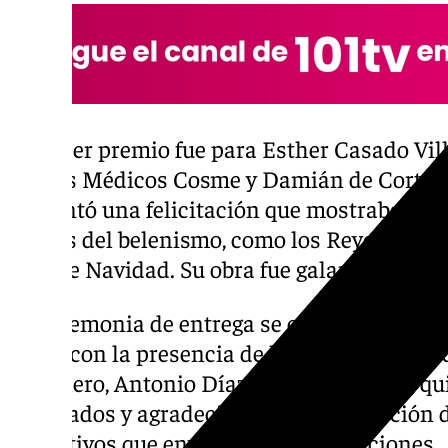
El tercer premio fue para Esther Casado Vi
Santos Médicos Cosme y Damián de Cortes 
presentó una felicitación que mostraba la S
típicas del belenismo, como los Reyes Magos
bola de Navidad. Su obra fue galardonada con
La ceremonia de entrega se celebró en el di
contó con la presencia de los responsables
Caballero, Antonio Díaz y Ana Caballero, qui
premiados y agradecieron la participación d
educativos que enviaron sus felicitaciones.