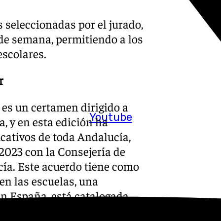
s seleccionadas por el jurado,
 de semana, permitiendo a los
escolares.
r
 es un certamen dirigido a
Youtube
, y en esta edición ha
cativos de toda Andalucía,
2023 con la Consejería de
cía. Este acuerdo tiene como
en las escuelas, una
 en España, está catalogada
 de Interés Cultural en