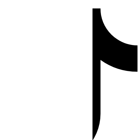
Ir
Tiktok
al
contenido