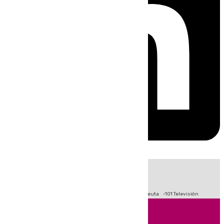
HOY
|
Fútbol
Primera División
LaLiga
Crisis Migratoria en Ceuta
101 Televisión