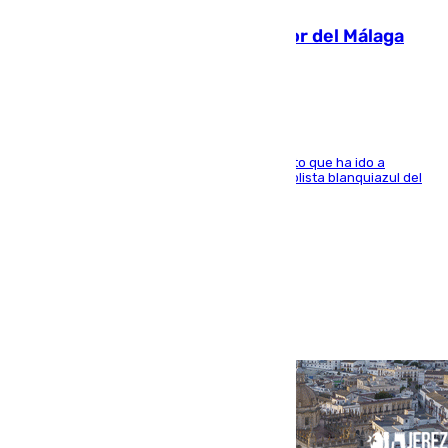
Isco, la nueva mascota del jugador del Málaga
Dani Lorenzo
El centrocampista marbellí es ‘padre’ de un gato que ha ido a
recoger a Vigo y su nombre es como el exfutbolista blanquiazul del
Arroyo de la Miel