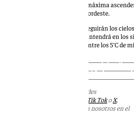
descenderán hasta los 4°C y la máxima ascenden
un viento flojo procedente del nordeste.
De cara al próximo miércoles, seguirán los cielo
probabilidad de lluvia que se mantendrá en los s
temperaturas se mantendrán entre los 5°C de mí
101tvsevilla.es Sevilla vivirá este lunes se pronostica cielos nubosos con probabilidad de precipitaciones, que irán di
temperaturas que se mantendrán entre los 7°C de mínima y los 15°C de máxima, según la previsión de la De cara al pr
probabilidad de lluvia que se mantendrá en los siguientes días. Las temperaturas se mantendrán entre los 5°C de mí
Más noticias de
101TV
en las redes
sociales:
Instagram
,
Facebook
,
Tik Tok
o
X
.
Puedes ponerte en contacto con nosotros en el
correo
informativos@101tv.es