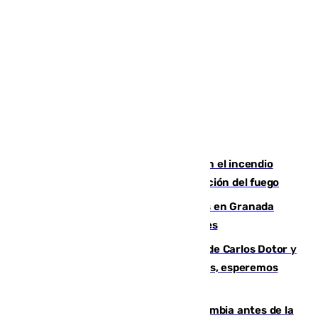
Activado el nivel 2 de emergencia en el incendio
forestal de Niebla por la compleja evolución del fuego
Controlado un incendio de rastrojos en Granada
junto a la autovía y al Callejón de Nogales
Juanfran Funes, sobre las lesiones de Carlos Dotor y
Fernando Calero: “Estamos preocupados, esperemos
que no sea nada”
Felipe VI refuerza los lazos con Colombia antes de la