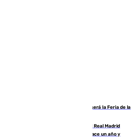
Talleres, escape room y música: así será la Feria de la
Juventud Cofrade de Málaga
El fichaje más caro de la historia del Real Madrid
costaba 105 millones de euros menos hace un año y