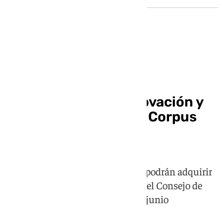
Corpus Christi
Horario y días de renovación y
vente de las sillas del Corpus
Christi de Sevilla
El precio único es de 15 euros y se podrán adquirir
de manera anticipada en la sede del Consejo de
Hermandades desde el lunes 1 de junio