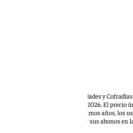
Miguel Ángel Moreno
jueves, 14 mayo 2026, 11:42
Compartir:
El Consejo General de Hermandades y Cofradías p
la procesión del Corpus Christi 2026. El precio 
viene siendo habitual en los últimos años, los u
del año anterior podrán renovar sus abonos en 