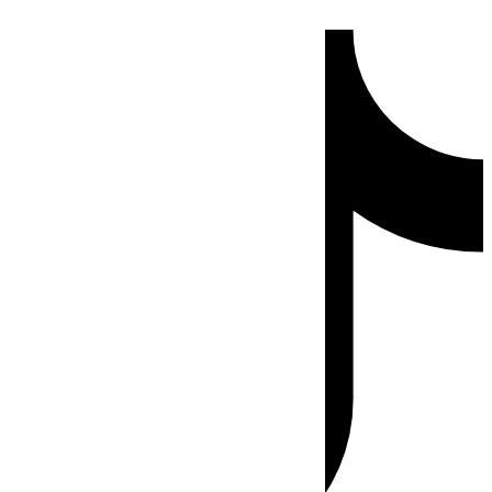
Ir
Tiktok
al
contenido