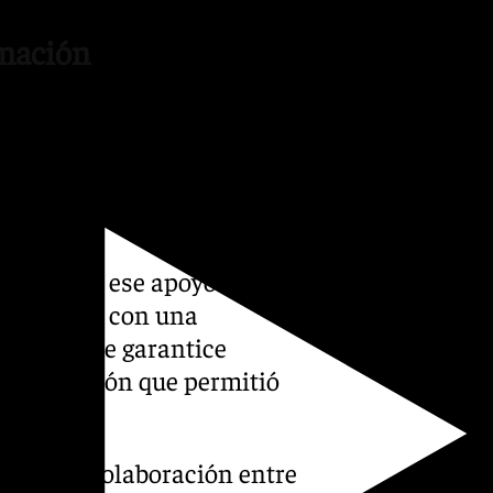
amación
 central es la declaración de
lico. Desde el Ayuntamiento
ía reforzar la organización
onal.
de lograr ese apoyo
cto avance con una
trabajo que garantice
r la ambición que permitió
omo una colaboración entre