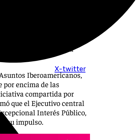
posición Iberoamericana de
co habitual en la política
ortavoz del PSOE municipal,
eclamar en el Senado el
o que ambos consideran
X-twitter
 Asuntos Iberoamericanos,
e por encima de las
niciativa compartida por
mó que el Ejecutivo central
xcepcional Interés Público,
ar su impulso.