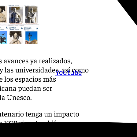
 avances ya realizados,
 las universidades, así como
Youtube
e los espacios más
ricana puedan ser
la Unesco.
ntenario tenga un impacto
e 1929 sirva también para
 andaluza.