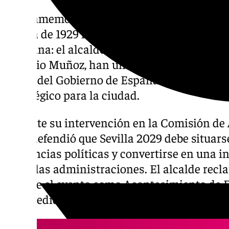
La conmemoración del centenario de la Ex
Sevilla de 1929 ha conseguido una imagen po
sevillana: el alcalde, José Luis Sanz, y el p
Antonio Muñoz, han unido sus voces para r
apoyo del Gobierno de España a un proyect
estratégico para la ciudad.
Durante su intervención en la Comisión de
Sanz defendió que Sevilla 2029 debe situars
diferencias políticas y convertirse en una i
todas las administraciones. El alcalde recla
declare el evento como Acontecimiento de E
una medida que considera clave para reforz