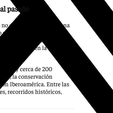
 al pasado
o no debe convertirse en una
no en una oportunidad para
 el centenario debe servir
nio y avanzar en la conexión
rabajo y cerca de 200
ismo, la conservación
 con Iberoamérica. Entre las
es, recorridos históricos,