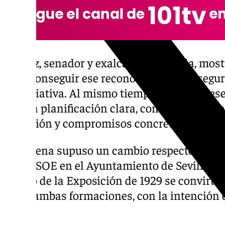
Muñoz, senador y exalcalde de Sevilla, most
para conseguir ese reconocimiento y asegu
la iniciativa. Al mismo tiempo, pidió que 
de una planificación clara, con objetivos me
ejecución y compromisos concretos.
La escena supuso un cambio respecto al ha
PP y PSOE en el Ayuntamiento de Sevilla. En
legado de la Exposición de 1929 se convirti
entre ambas formaciones, con la intención 
2029.