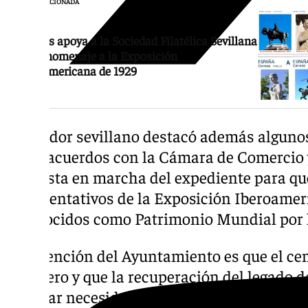
NOTICIA RELACIONADA
Correos apoya a la Sociedad Filatélica Sevillana
en su homenaje a la Exposición
Iberoamericana de 1929
El regidor sevillano destacó además algunos
como acuerdos con la Cámara de Comercio y
la puesta en marcha del expediente para qu
representativos de la Exposición Iberoame
reconocidos como Patrimonio Mundial por 
La intención del Ayuntamiento es que el ce
duradero y que la recuperación del legado d
afrontar necesidades actuales de la capital