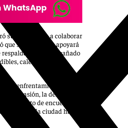
ró su disposición a colaborar
ró que su formación apoyará
ese respaldo vaya acompañado
dibles, calendario de
bitual enfrentamiento entre
 esta ocasión, la defensa del
ó en un punto de encuentro
de proyectar la ciudad hacia