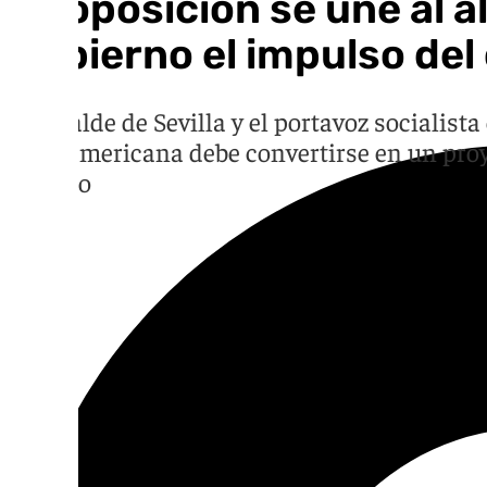
La oposición se une al a
Gobierno el impulso del
El alcalde de Sevilla y el portavoz sociali
Iberoamericana debe convertirse en un proy
Público