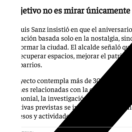
El objetivo no es mirar únicamente
José Luis Sanz insistió en que el aniversari
celebración basada solo en la nostalgia, si
transformar la ciudad. El alcalde señaló que
para recuperar espacios, mejorar el patrimo
entre barrios.
El proyecto contempla más de 30 áreas de t
acciones relacionadas con la cultura, el tur
patrimonial, la investigación y los vínculos
iniciativas previstas se incluyen exposicion
congresos y actividades divulgativas.