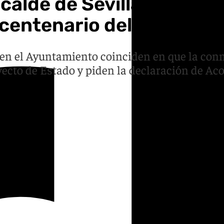
lcalde de Sevilla para re
 centenario del 29
sta en el Ayuntamiento coinciden en que la c
ecto de Estado y piden la declaración de Ac