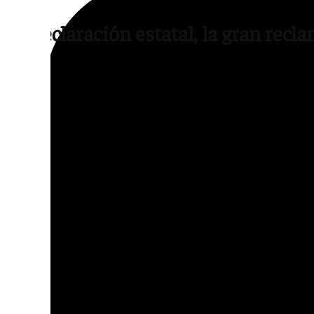
La declaración estatal, la gran recl
La principal petición trasladada al Gobierno
Acontecimiento de Excepcional Interés Púb
consideran que este reconocimiento permitir
de la efeméride y darle una dimensión naci
Antonio Muñoz coincidió en la importancia 
institucional, aunque reclamó que el proye
programación definida y una estructura de 
resultados. El socialista defendió recupera
transformar Sevilla hace casi un siglo.
La preparación del centenario se plantea c