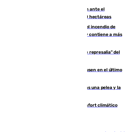
Moreno pide extremar la precaución ante el
incendio de Niebla, que supera las 4.000 hectáreas
340 personas más desalojadas por el incendio de
Niebla, que mantiene a 410 evacuadas y contiene a más
de 500 efectivos trabajando
Italia responde ante las "medidas de represalia" del
Gobierno de Sánchez
El Sevilla se desinfla ante el Leverkusen en el último
ensayo (1-2)
Tensión en la prisión de Alhaurín tras una pelea y la
incautación de un punzón
Málaga contabiliza 148 zonas de confort climático
para enfrentar las altas temperaturas