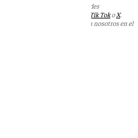
Más noticias de
101TV
en las redes
sociales:
Instagram
,
Facebook
,
Tik Tok
o
X
.
Puedes ponerte en contacto con nosotros en el
correo
informativos@101tv.es
Tags:
Últimas noticias