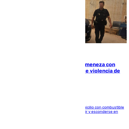
08.08.2026
Retiene a su mujer en su casa y ameneza con
quemar la vivienda: nuevo caso de violencia de
género en Málaga
El arrestado, de 54 años, habría rociado el domicilio con combustible
y habría impedido salir a la víctima antes de huir y esconderse en
una casa cercana