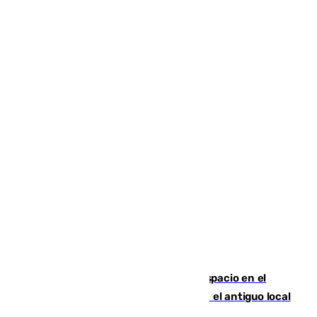
Las marca internacionales ganan espacio en el
Centro de Málaga: La Tagliatella abre en el antiguo local
de Vox Sports Bar