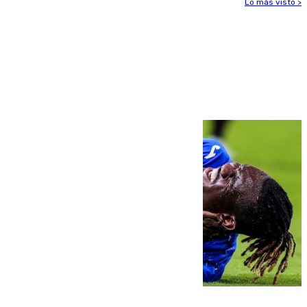
Lo más visto >
Más noticias
Ver más >