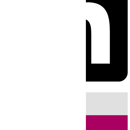
HOY
|
Sucesos
Guardia Civil
Fútbol
LaLiga
Incendios