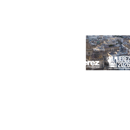
Portada
Andalucía
Sevilla
Málaga
Granada