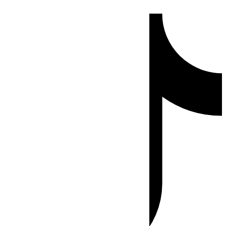
Ir
Tiktok
al
contenido