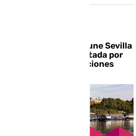
La autovía AP-4 que une Sevilla
y Cádiz, de nuevo cortada por
las últimas precipitaciones