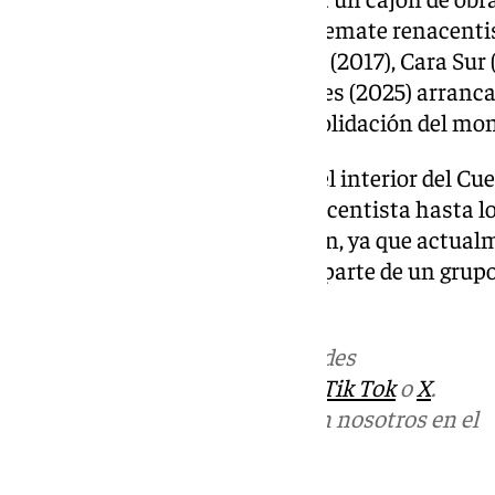
inicio de la intervención en su remate renacenti
las fases anteriores: Cara Oeste (2017), Cara Sur 
Norte (2023) y Huecos y Balcones (2025) arranca 
proceso de restauración y consolidación del m
El ámbito de actuación abarca el interior del C
extenderá a todo el remate renacentista hasta los
forma parte de esta intervención, ya que actual
estudio técnico y científico por parte de un grupo
Cabildo Catedral de Sevilla.
Más noticias de
101TV
en las redes
sociales:
Instagram
,
Facebook
,
Tik Tok
o
X
.
Puedes ponerte en contacto con nosotros en el
correo
informativos@101tv.es