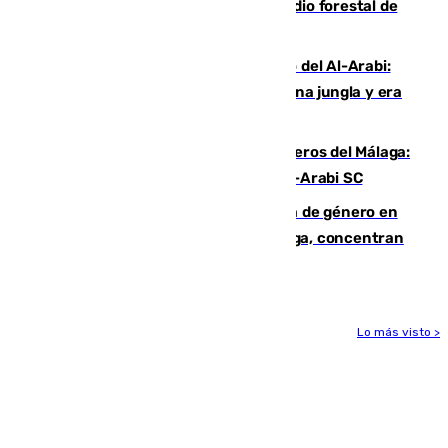
Huelva eleva a emergencia el incendio forestal de
Niebla
Juanfran Funes, sobre el duro juego del Al-Arabi:
“Por momentos nos hemos metido en una jungla y era
hasta peligroso”
Ya se han estrenado los tres delanteros del Málaga:
Eneko Jauregui, bigoleador contra el Al-Arabi SC
35 mujeres asesinadas por violencia de género en
España en este 2026: Andalucía y Málaga, concentran
el foco de la tragedia
Lo más visto >
Más noticias
Ver más >