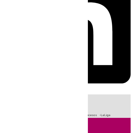
HOY
|
Fútbol
Primera División
Crisis Migratoria en Ceuta
Sucesos
LaLiga