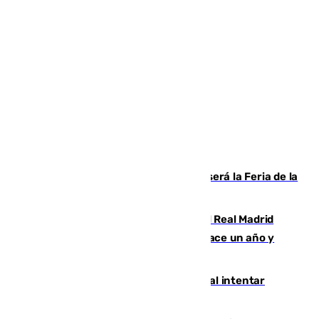
Talleres, escape room y música: así será la Feria de la
Juventud Cofrade de Málaga
El fichaje más caro de la historia del Real Madrid
costaba 105 millones de euros menos hace un año y
jugaba en Leganés
Ceuta suma 82 fallecidos en el mar al intentar
cruzar la frontera española