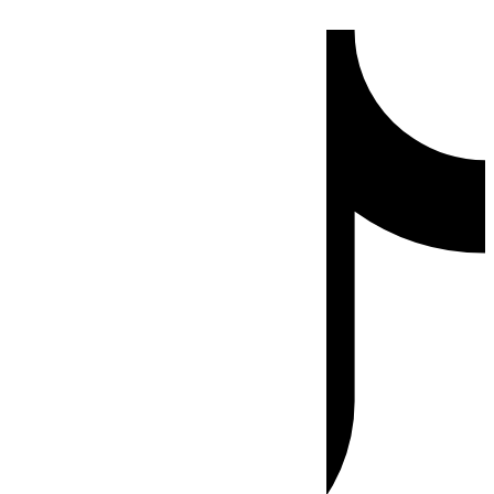
Ir
Tiktok
al
contenido