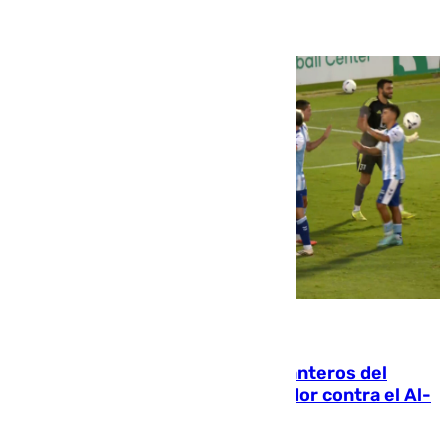
06.08.2026
Ya se han estrenado los tres delanteros del
Málaga: Eneko Jauregui, bigoleador contra el Al-
Arabi SC