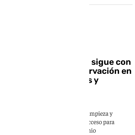
Patrimonio
La Catedral de Sevilla sigue con
los trabajos de conservación en
cubiertas, arbotantes y
gárgolas
Las labores incluyen la revisión, limpieza y
conservación en zonas de difícil acceso para
reforzar la protección del patrimonio