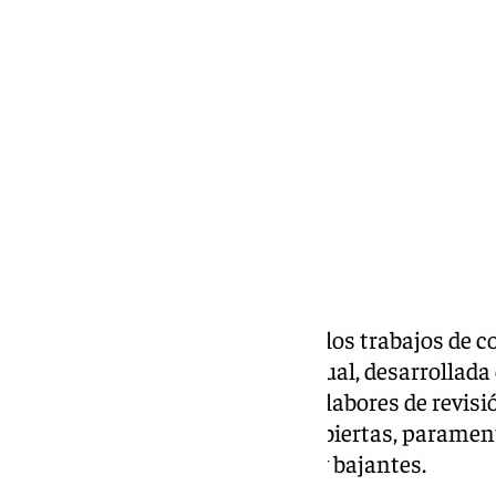
África Okhiria
jueves, 2 julio 2026, 14:25
Compartir:
La Catedral de Sevilla continúa los trabajos de 
envolvente’. La intervención anual, desarrollada
Tecnikaltura (Tecnika), incluye labores de revis
zonas de difícil acceso como cubiertas, parament
pináculos, cresterías, gárgolas y bajantes.