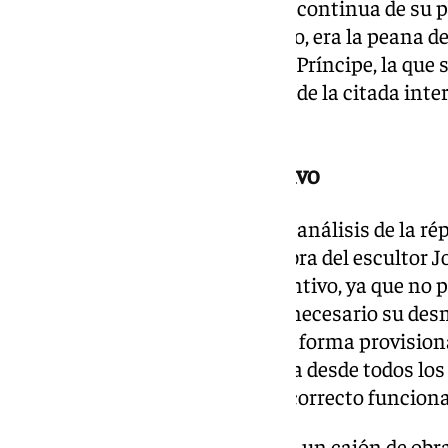
mantenimiento y la protección continua de su p
en vano, el pasado mes de marzo, era la peana de l
halla en el atrio de la Puerta del Príncipe, la que
restauración y limpieza, dentro de la citada int
envolvente del pabellón.
Estudio de carácter preventivo
Esas labores se iniciaron con el análisis de la rép
Fundación Codina de Madrid, obra del escultor J
estudio tiene un carácter preventivo, ya que no
futura revisión del original sea necesario su de
supuesto, la réplica ocuparía de forma provisional
importancia de analizar la copia desde todos los 
mecánicos, para garantizar su correcto funcion
Asimismo, en abril, se instalaba un cajón de obra