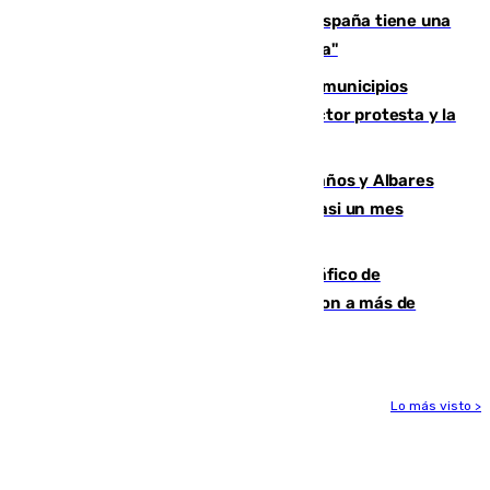
Javier Fernández: "El Gobierno de España tiene una
preocupación y una prioridad con Sevilla"
Las ferias de verano de numerosos municipios
andaluces se quedan sin cohetes: el sector protesta y la
Junta mantiene el protocolo
Los ministros Marlaska, Robles, Bolaños y Albares
comparecerán por las crisis de Ceuta casi un mes
después
Cae una de las mayores redes de tráfico de
personas y droga en España: introdujeron a más de
2.000 migrantes de forma ilegal
Lo más visto >
Más noticias