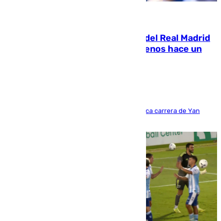
07.08.2026
El fichaje más caro de la historia del Real Madrid
costaba 105 millones de euros menos hace un
año y jugaba en Leganés
Del filial pepinero a récord absoluto: la meteórica carrera de Yan
Diomande en solo doce meses