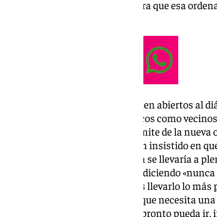
máximo todo tipo de diálogo para que esa orden
los sevillanos».
El portavoz ha incidido que siguen abiertos al di
implicadas, tanto grupos políticos como vecinos 
haciendo desde el inicio del trámite de la nueva
pesar de ello, los periodistas han insistido en 
aseguró que la nueva ordenanza se llevaría a pl
algo que Bueno ha especificado diciendo «nunca se
hablamos de que intentaríamos llevarlo lo más pr
explicado que «esta ordenanza que necesita una
2013, creemos que cuanto más pronto pueda ir, i