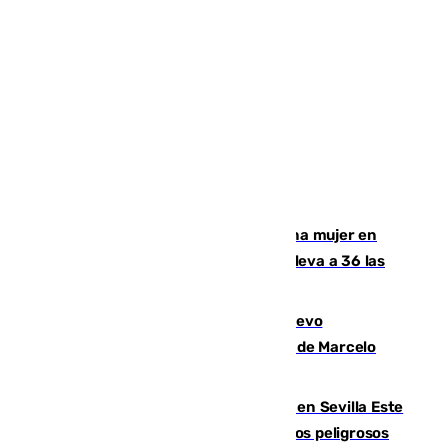
Igualdad confirma el asesinato de una mujer en
Benahavís como violencia machista y eleva a 36 las
víctimas en 2026
El exdelantero Diego Forlán es el nuevo
seleccionador de Uruguay tras la salida de Marcelo
Bielsa
Reabierto el parque canino cerrado en Sevilla Este
tras detectarse alimentos con elementos peligrosos