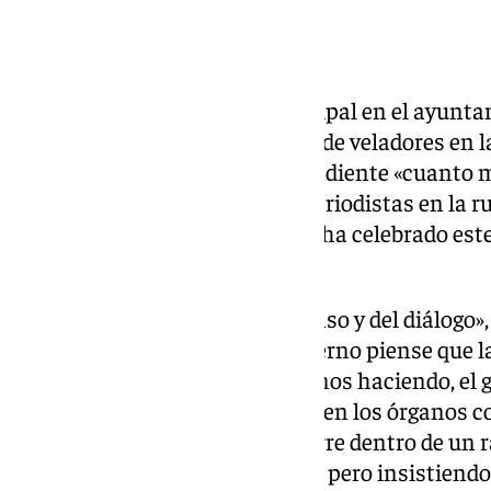
El portavoz del gobierno municipal en el ayunta
ha asegurado que la ordenanza de veladores en la 
pleno y a la comisión correspondiente «cuanto m
asegurado a preguntas de los periodistas en la ru
Junta de Gobierno Local que se ha celebrado este
hispalense.
«Estamos en la línea del consenso y del diálogo»
incidido en que «cuando el gobierno piense que l
consenso y diálogo, como estamos haciendo, el g
hacer que es tramitar la norma en los órganos co
comisión y el pleno. «Si eso ocurre dentro de un r
asegura Bueno sin definir fecha pero insistiend