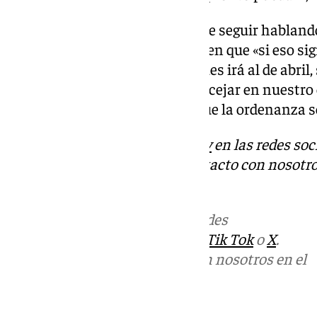
Dejando abierta la posibilidad de seguir habland
llegar al consenso, ha insistido en que «si eso sig
marzo tiene que ir al de abril, pues irá al de abril,
«Nosotros lo que no vamos es a cejar en nuestr
dialogando porque queremos que la ordenanza se
Descubre más noticias de
101Tv
en las redes soc
Tok
o
X
. Puedes ponerte en contacto con nosotro
informativos@101tv.es
Más noticias de
101TV
en las redes
sociales:
Instagram
,
Facebook
,
Tik Tok
o
X
.
Puedes ponerte en contacto con nosotros en el
correo
informativos@101tv.es