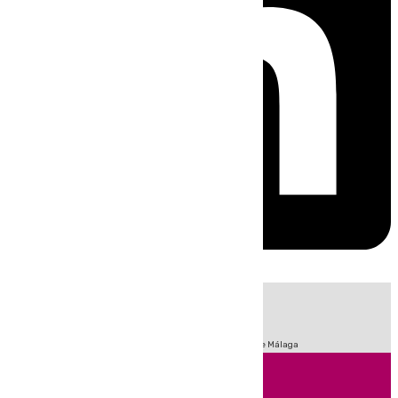
HOY
|
Fútbol
Sucesos
Primera División
Incendios
Feria de Málaga