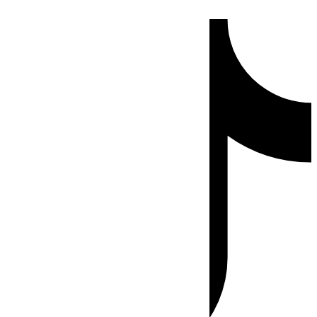
Ir
Tiktok
al
contenido