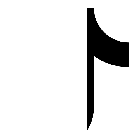
Ir
Tiktok
al
contenido