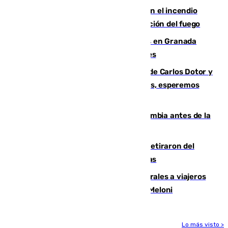
Activado el nivel 2 de emergencia en el incendio
forestal de Niebla por la compleja evolución del fuego
Controlado un incendio de rastrojos en Granada
junto a la autovía y al Callejón de Nogales
Juanfran Funes, sobre las lesiones de Carlos Dotor y
Fernando Calero: “Estamos preocupados, esperemos
que no sea nada”
Felipe VI refuerza los lazos con Colombia antes de la
llegada del nuevo presidente
Fernando Calero y Carlos Dotor se retiraron del
encuentro contra el Ceuta con molestias
España restablece controles temporales a viajeros
procedentes de Italia como repuesta a Meloni
Lo más visto >