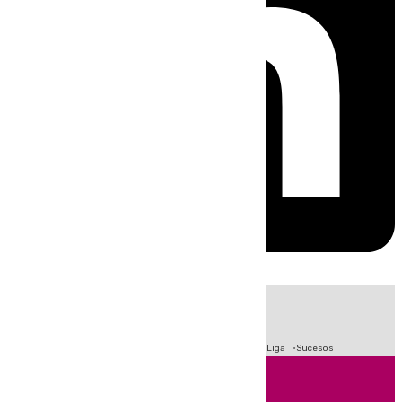
HOY
|
Fútbol
Primera División
Crisis Migratoria en Ceuta
LaLiga
Sucesos