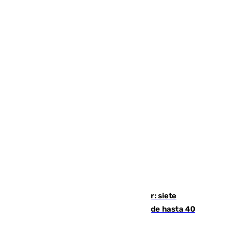
Andalucía sigue asfixiada por el calor: siete
provincias, en alerta por temperaturas de hasta 40
grados