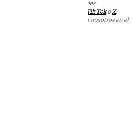
Más noticias de
101TV
en las redes
sociales:
Instagram
,
Facebook
,
Tik Tok
o
X
.
Puedes ponerte en contacto con nosotros en el
correo
informativos@101tv.es
Tags:
Últimas noticias