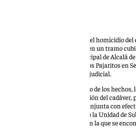
La Policía Nacional ha resuelto el homicidio del
carbonizado el 1 de septiembre en un tramo cubie
perteneciente al término municipal de Alcalá de
detenciones en la barriada de Los Pajaritos en S
que han pasado ha disposición judicial.
Nada más tenerse conocimiento de los hechos, l
trasladaron al lugar de la aparición del cadáver,
inspección ocular de manera conjunta con efectiv
además de otras unidades como la Unidad de Su
debido a la compleja orografía en la que se enco
lugar de muy difícil acceso.