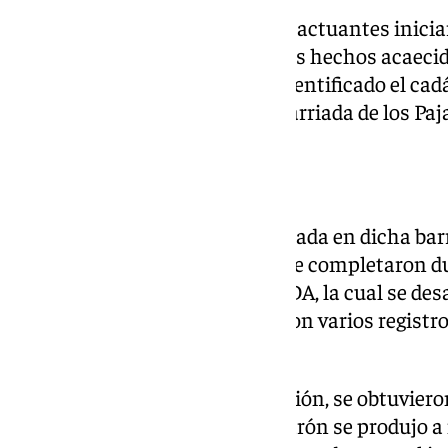
Ante esta situación los agentes actuantes inici
investigación para esclarecer los hechos acaeci
y una vez estuvo plenamente identificado el cadá
el de un varón residente en la barriada de los Paj
Entradas y registros
Teniendo la investigación centrada en dicha bar
informaciones relevantes que se completaron dur
nombrada como Operación LEDA, la cual se desar
de octubre, en la que se realizaron varios regist
de droga en Los Pajaritos.
Tras varios meses de investigación, se obtuvieron
concluir que la muerte de ese varón se produjo 