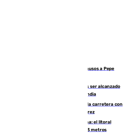
Granada despide con lágrimas y aplausos a Pepe
Habichuela
Un futbolista de 24 años muere tras ser alcanzado
por un rayo durante un partido en Tailandia
Muere un conductor tras salirse de la carretera con
su turismo en la A-480 a la altura de Jerez
Julio supera a junio en basura marina: el litoral
occidental malagueño recoge más de 33 metros