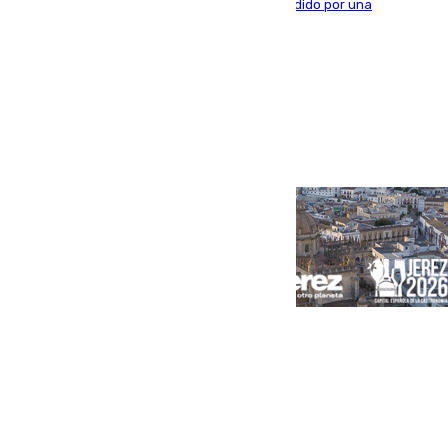
vivía en la calle y que hace unos días, fue atendido por una
enfermedad mental
Portada
Andalucía
Sevilla
Málaga