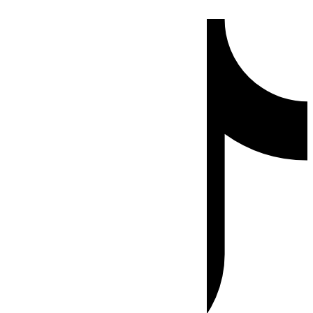
Ir
Tiktok
al
contenido