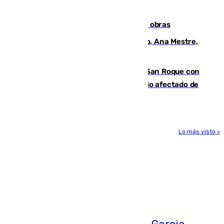
cúbicos de residuos
El Cádiz se afila ante un Granada en obras
La nueva presidenta del Parlamento, Ana Mestre,
hace parada institucional en Cádiz
Estabilizado el incendio forestal de San Roque con
19 familias aún desalojadas y un domicilio afectado de
gravedad
Lo más visto >
Más noticias
Ver más >