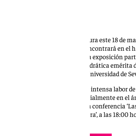
La Universidad de Sevilla inaugura este 18 de ma
Universidad de Sevilla’, que se encontrará en el h
Antonio Machado y Núñez. Esta exposición parte
de Consuelo Flecha García, catedrática emérita d
Investigadora honoraria de la Universidad de Sev
Consuelo Flecha desarrolla una intensa labor de
educación de las mujeres, especialmente en el ám
parte, impartirá previamente la conferencia ‘La
cuando la matrícula no las espera’, a las 18:00 h
inauguración de la muestra.