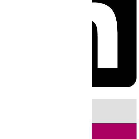
HOY
|
Fútbol
Sucesos
Cádiz
LaLiga
Campo de Gibraltar