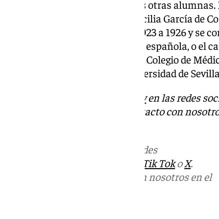
Les siguieron en años sucesivos otras alumnas. E
Medicina, destaca el caso de Cecilia García de C
promoción, que estudió entre 1923 a 1926 y se co
médicas de la Marina mercante española, o el cas
primera mujer en ingresar en el Colegio de Médic
sus estudios en 1920 en la Universidad de Sevilla
Descubre más noticias de
101Tv
en las redes soc
Tok
o
X
. Puedes ponerte en contacto con nosotro
informativos@101tv.es
Más noticias de
101TV
en las redes
sociales:
Instagram
,
Facebook
,
Tik Tok
o
X
.
Puedes ponerte en contacto con nosotros en el
correo
informativos@101tv.es