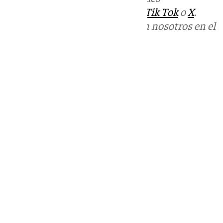
sociales:
Instagram
,
Facebook
,
Tik Tok
o
X
.
Puedes ponerte en contacto con nosotros en el
correo
informativos@101tv.es
Tags:
Últimas noticias