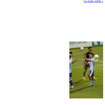
Lo más visto >
Más noticias
Ver más >