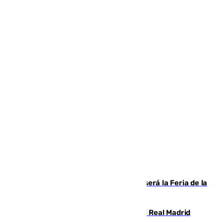
Talleres, escape room y música: así será la Feria de la
Juventud Cofrade de Málaga
El fichaje más caro de la historia del Real Madrid