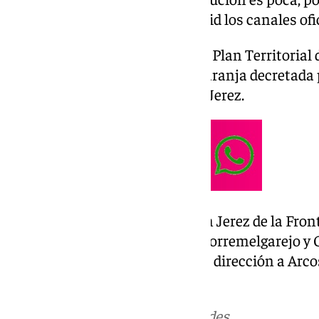
precauciones necesarias y seguid los canales ofi
El Ayuntamiento ha activado el Plan Territorial
operativa 0 debido a la alerta naranja decretada 
Meteorología en la campiña de Jerez.
Ante la cantidad de agua caía en Jerez de la Fron
tráfico como la CA-4102 entre Torremelgarejo y 
Gibalbín y el Cuervo, la A-382 en dirección a Arco
dirección Sevilla.
Más noticias de
101TV
en las redes