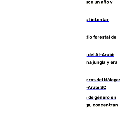
costaba 105 millones de euros menos hace un año y
jugaba en Leganés
Ceuta suma 82 fallecidos en el mar al intentar
cruzar la frontera española
Huelva eleva a emergencia el incendio forestal de
Niebla
Juanfran Funes, sobre el duro juego del Al-Arabi:
“Por momentos nos hemos metido en una jungla y era
hasta peligroso”
Ya se han estrenado los tres delanteros del Málaga:
Eneko Jauregui, bigoleador contra el Al-Arabi SC
35 mujeres asesinadas por violencia de género en
España en este 2026: Andalucía y Málaga, concentran
el foco de la tragedia