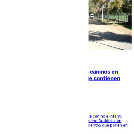
06.08.2026
Continúan los cierres de parques caninos en
Sevilla: se detectan alimentos que contienen
elementos peligrosos
En la tarde del 6 de agosto ha cerrado el parque canino e infantil
situado entre las calles Manuel Olivencia y Faustino Gutiérrez en
Sevilla Este tras detectarse alimentos con elementos que ponen en
peligro a perros y usuarios