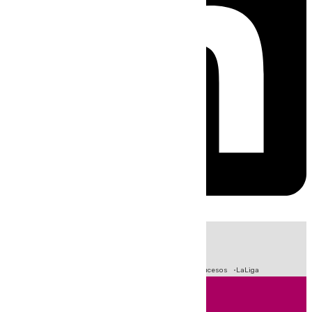
HOY
|
Fútbol
Primera División
Crisis Migratoria en Ceuta
Sucesos
LaLiga