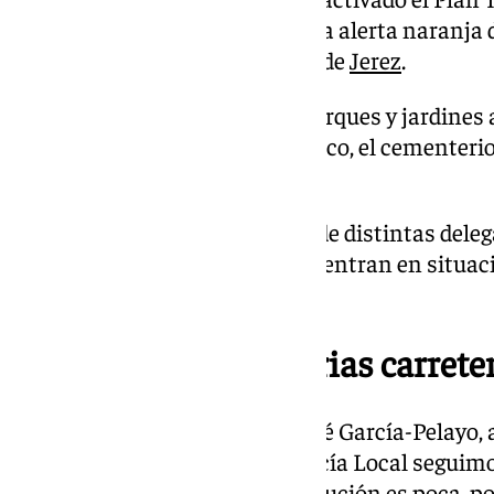
situación operativa 0 debido a la alerta naranja
de Meteorología en la campiña de
Jerez
.
Esto ha supuesto el cierre de parques y jardines
municipales como el Zoobotánico, el cementerio 
al aire libre.
Debido a esta alerta, operarios de distintas dele
Local y Protección Civil se encuentran en situac
incidencia que pudiera ocurrir.
Balsas de agua en varias carrete
La alcaldesa de Jerez, María José García-Pelayo, 
que “desde la Jefatura de la Policía Local seguim
zona rural y urbana. Toda precaución es poca, po