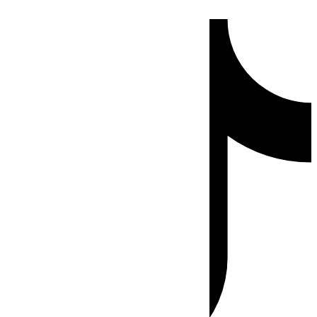
Ir
Tiktok
al
contenido