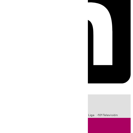
HOY
|
Fútbol
Primera División
Crisis Migratoria en Ceuta
LaLiga
101 Televisión