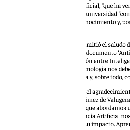
y morales de la Inteligencia Artificial, “que ha v
responsabilidad debe asumir la universidad “com
generación y transmisión de conocimiento y, po
católico” en este escenario.
Por parte, Enrique Belloso transmitió el saludo d
compartió con los asistentes el documento ‘Anti
ha hecho público sobre la relación entre Inteligen
Humana. “El desarrollo de la tecnología nos debe
común, actuemos con confianza y, sobre todo, co
Maria Fernanda de Paz trasladó el agradecimient
Alfonso Bullón de Mendoza y Gómez de Valugera
máximo estas jornadas, “en las que abordamos
controvertido; cómo la Inteligencia Artificial no
todo, cómo debemos gestionar su impacto. Apre