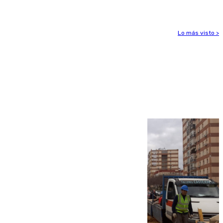
Lo más visto >
Más noticias
Ver más >