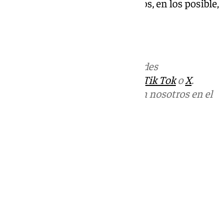
IA para el bien común y evitemos, en los posible,
poco ético”
101tv.es/sevilla
Más noticias de
101TV
en las redes
sociales:
Instagram
,
Facebook
,
Tik Tok
o
X
.
Puedes ponerte en contacto con nosotros en el
correo
informativos@101tv.es
Tags:
Últimas noticias