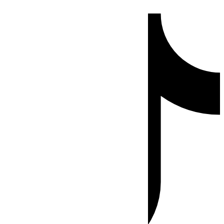
Ir
Tiktok
al
contenido