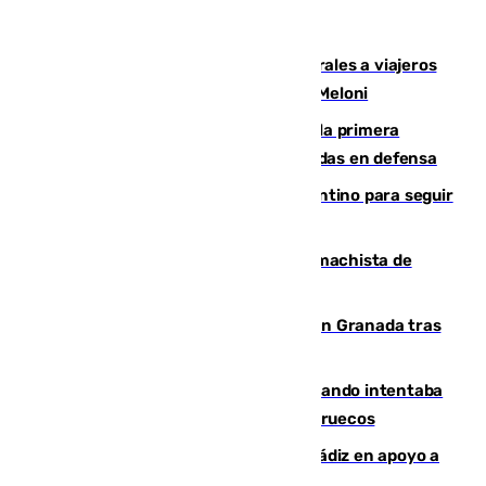
España restablece controles temporales a viajeros
procedentes de Italia como repuesta a Meloni
El Málaga cae ante el Ceuta y suma la primera
derrota de la pretemporada dejando dudas en defensa
Marruecos, la principal baza de Infantino para seguir
al frente de la FIFA
Pedro Sánchez condena el crimen machista de
Benahavís
Angustioso rescate de una familia en Granada tras
caer su coche por un terraplén
Fallece un joven tras caer al mar cuando intentaba
entrar en parapente a Ceuta desde Marruecos
CIES NO moviliza a la provincia de Cádiz en apoyo a
la respuesta humanitaria de Ceuta