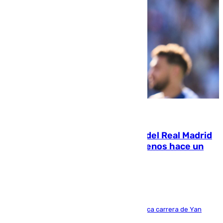
07.08.2026
El fichaje más caro de la historia del Real Madrid
costaba 105 millones de euros menos hace un
año y jugaba en Leganés
Del filial pepinero a récord absoluto: la meteórica carrera de Yan
Diomande en solo doce meses