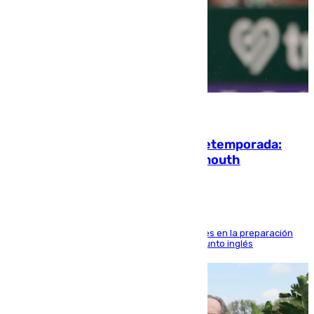
10.08.2026
La ‘delicatessen’ de Isco en la pretemporada:
pisadita y cañito ante el Bournemouth
El malagueño sigue mejorando sus sensaciones en la preparación
veraniega con minutos de calidad ante el conjunto inglés