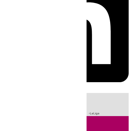
HOY
|
Sucesos
Crisis Migratoria en Ceuta
Fútbol
Incendios
LaLiga