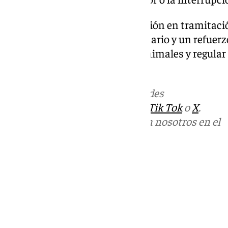
En paralelo, la futura modificación en tramitaci
térmicos, mayor control veterinario y un refuerz
garantizar el bienestar de los animales y regular
descanso.
Más noticias de
101TV
en las redes
sociales:
Instagram
,
Facebook
,
Tik Tok
o
X
.
Puedes ponerte en contacto con nosotros en el
correo
informativos@101tv.es
Tags:
Últimas noticias