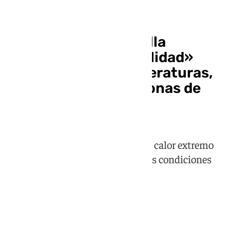
Coches de caballo
Los cocheros de Sevilla
trabajan con «normalidad»
pese a las altas temperaturas,
pero reclaman más zonas de
sombra
El servicio continúa activo pese al calor extremo
mientras el sector reclama mejores condiciones
para el bienestar animal