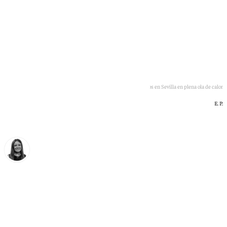
Coches de caballos en Sevilla en plena ola de calor
E. P.
Fátima Rodríguez
domingo, 28 junio 2026, 13:49
Compartir: