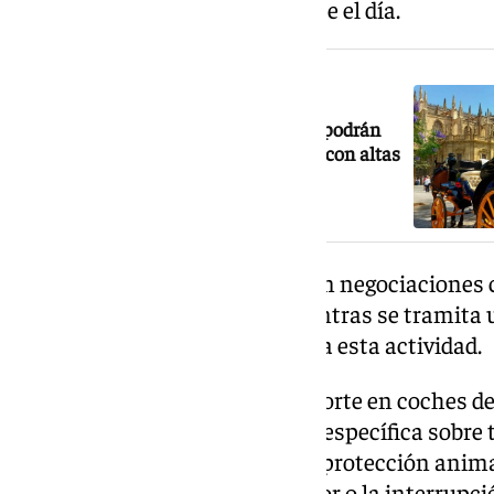
solar es más prolongada durante el día.
NOTICIA RELACIONADA
Los coches de caballos en Sevilla no podrán
circular en horas punta de tráfico, ni con altas
temperaturas
El sector sostiene que ya existen negociaciones
mejorar estas condiciones mientras se tramita 
normativa municipal que regula esta actividad.
La ordenanza actual del transporte en coches de 
contempla aún una regulación específica sobre
sí incluye recomendaciones de protección anima
servicio en alertas rojas por calor o la interrupc