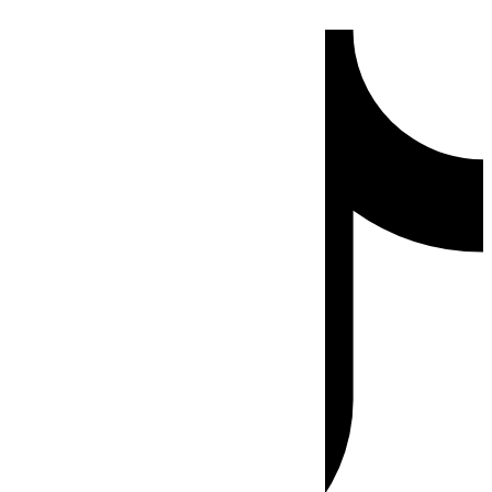
Ir
Tiktok
al
contenido