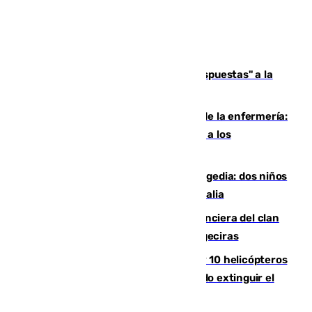
Más de 15.000 ceutíes reclaman "respuestas" a la
crisis migratoria
Buenas noticias para el Málaga desde la enfermería:
Juan Cruz se incorpora con normalidad a los
entrenamientos
Una venganza familiar acaba en tragedia: dos niños
y un adulto mueren en una piscina en Italia
Golpe definitivo a la estructura financiera del clan
de los hermanos Sánchez Castro en Algeciras
Más de 600 bomberos, 169 medios y 10 helicópteros
están desplegados en la zona intentando extinguir el
incendio de Niebla