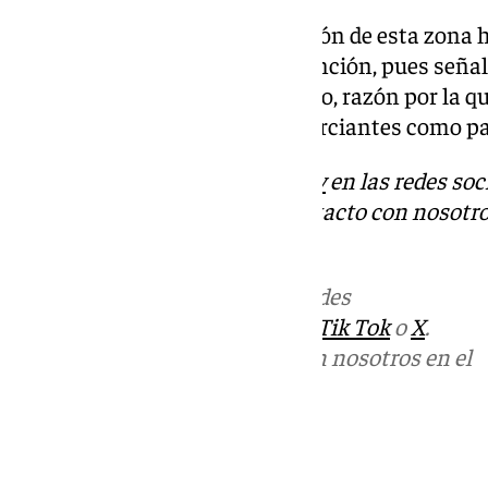
Ibáñez defiende la reurbanización de esta zona 
peatonalización de la calle Asunción, pues señ
quería la obra y fue un total éxito, razón por la 
barbaridad tanto para los comerciantes como par
Descubre más noticias de
101Tv
en las redes soc
Tok
o
X
. Puedes ponerte en contacto con nosotro
informativos@101tv.es
Más noticias de
101TV
en las redes
sociales:
Instagram
,
Facebook
,
Tik Tok
o
X
.
Puedes ponerte en contacto con nosotros en el
correo
informativos@101tv.es
Tags: