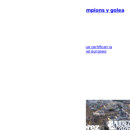
El Betis supera el examen de Champions y golea
al Arsenal en Dublín (1-3)
Riquelme, Deossa y Fornals firman los tantos que certifican la
superioridad bética ante un rival de máximo nivel europeo