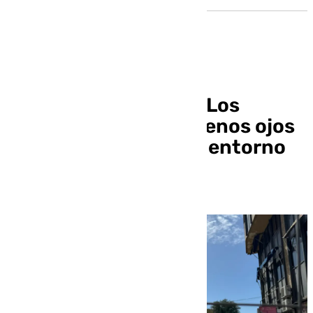
Los comerciantes de Los
Remedios ven con buenos ojos
la reurbanización del entorno
de Altadis