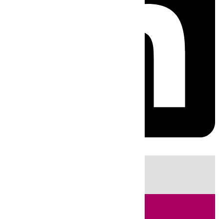
HOY
|
Fútbol
Sucesos
Primera División
Cádiz
Incendios