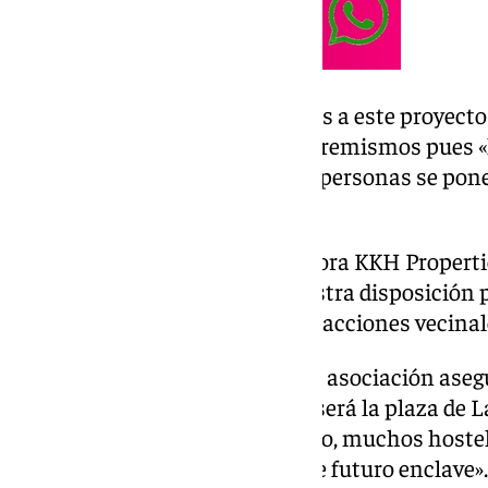
Frente otras posturas contrarias a este proyect
defiende la idea de evitar los extremismos pues 
alternativas, ya que cuando las personas se pon
ningún espacio».
«Desde primera hora la promotora KKH Properti
todo y siempre ha estado a nuestra disposición 
aclara Ibáñez frente a ciertas reacciones vecinale
Asimismo, el presidente de esta asociación aseg
una nueva plaza pública como será la plaza de La
verdadero espectáculo. De hecho, muchos hostel
tener un establecimiento en ese futuro enclave».