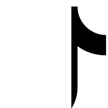
Ir
Tiktok
al
contenido