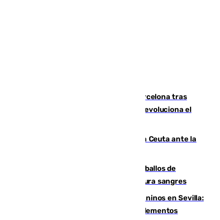
Rodrigo negocia su fichaje por el Barcelona tras
romper negociaciones con el Madrid y revoluciona el
mercado
El Rey traslada a Vivas su respaldo a Ceuta ante la
crisis migratoria
El primer ciclo de las carreras de caballos de
Sanlúcar arranca este sábado con 27 pura sangres
Continúan los cierres de parques caninos en Sevilla:
se detectan alimentos que contienen elementos