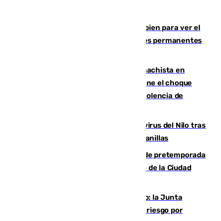
¿Qué puede pasar si no te proteges bien para ver el
eclipse?: los expertos alertan de lesiones permanentes
de retina
Moreno condena el último crimen machista en
Benahavís mientras el Gobierno mantiene el choque
con la Junta por las competencias de violencia de
género
Málaga refuerza la vigilancia por el virus del Nilo tras
detectar un mosquito positivo en Campanillas
Málaga-Ceuta: cuarto compromiso de pretemporada
de los blanquiazules en busca del Trofeo de la Ciudad
Autónoma
Málaga, en alerta por el virus del Nilo: la Junta
decreta Campanillas como zona de alto riesgo por