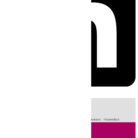
HOY
|
Fútbol
Primera División
Crisis Migratoria en Ceuta
Sucesos
Incendios