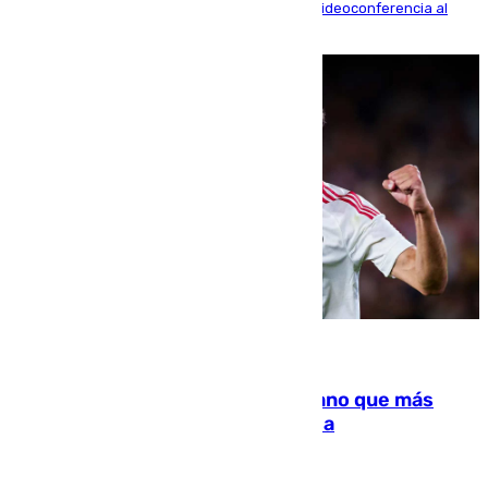
La mayoría de las comparecencias serán por videoconferencia al
residir los familiares fuera de España
07.08.2026
Juanlu Sánchez, el sexto canterano que más
dinero deja en las arcas del Sevilla