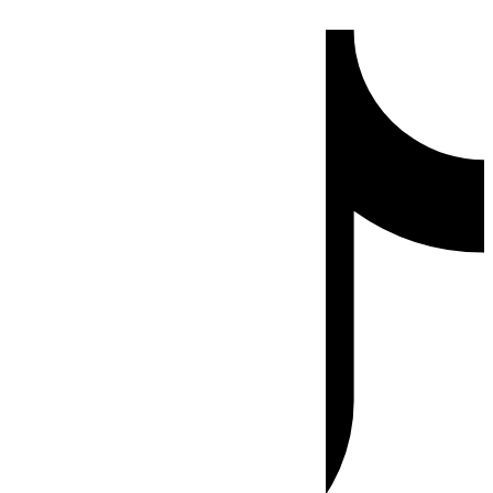
Ir
Tiktok
al
contenido