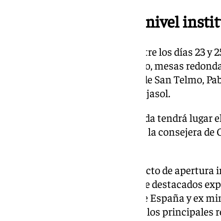
Un programa de alto nivel insti
El encuentro se desarrollará entre los días 23 y 2
que combina sesiones de trabajo, mesas redondas
emblemáticos como el Palacio de San Telmo, Pab
Tres Culturas y la Fundación Cajasol.
La recepción oficial de bienvenida tendrá lugar el
Pabellón Mudéjar, presidida por la consejera de 
Patricia del Pozo.
El viernes 24 se iniciará con el acto de apertura
Cajasol, seguido de ponencias de destacados exp
ellas figuran la del embajador de España y ex mi
Alfonso Dastis, quien analizará los principales 