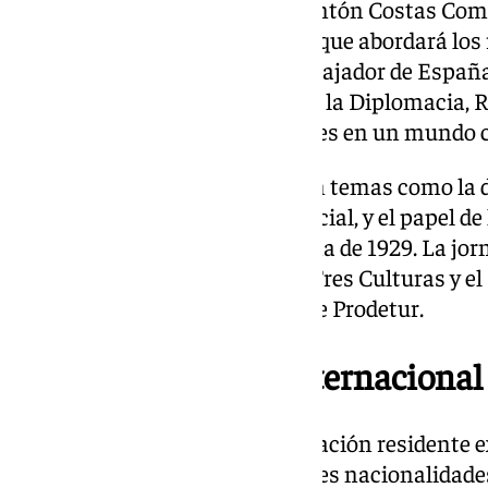
internacional; el economista Antón Costas Com
Económico y Social de España, que abordará los r
economía actuales; y la del embajador de España
Embajadores de la Academia de la Diplomacia, R
en las relaciones internacionales en un mundo 
Las mesas redondas explorarán temas como la di
diplomacia económica y comercial, y el papel de 
de la Exposición Iberoamericana de 1929. La jor
Gala el 25 en el Pabellón de las Tres Culturas y e
Calera, en Gerena, de la mano de Prodetur.
Puente de diálogo internacional
Andalucía cuenta con una población residente e
852.791 personas. Las principales nacionalidad