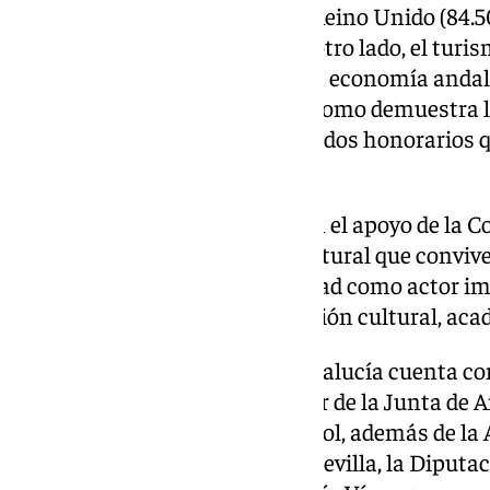
Marruecos (172.327 personas), Reino Unido (84.50
(33.011) y Ucrania (30.652). Por otro lado, el tu
siendo un pilar estratégico de la economía anda
en Andalucía está muy activa, como demuestra 
consulados generales y consulados honorarios qu
andaluz, más de un centenar.
Este Encuentro, que cuenta con el apoyo de la C
pone de relieve la pluralidad cultural que convi
refuerza el papel de la comunidad como actor im
internacionales, en la cooperación cultural, ac
El I Encuentro Consular de Andalucía cuenta con
de Turismo y Andalucía Exterior de la Junta de A
principal de la Fundación Cajasol, además de la
Española, el Ayuntamiento de Sevilla, la Diputac