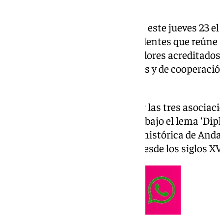
La ciudad de Sevilla acoge desde este jueves 23 
Andalucía, un evento sin precedentes que reún
centenar de cónsules y embajadores acreditados 
fortalecer los lazos diplomáticos y de cooperaci
comunidad andaluza.
Organizado conjuntamente por las tres asociac
Cádiz-Ceuta, Málaga y Sevilla, y bajo el lema ‘Dip
encuentro subraya la vocación histórica de Anda
de relaciones internacionales desde los siglos XV