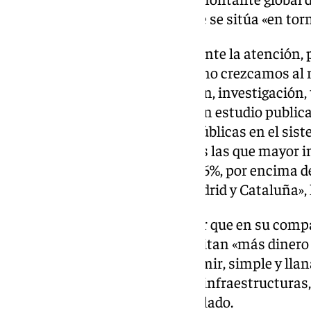
2025 respecto a las de 2024, que se sitúa «en tor
«Nos llama poderosa y tristemente la atención, 
que las universidades públicas no crezcamos al 
no sólo por la labor de formación, investigación
sino también» porque, «según un estudio publicad
impacto de las universidades públicas en el sis
universidades andaluzas somos las que mayor i
regional, concretamente un 2,96%, por encima
mucho más potentes como Madrid y Cataluña», h
El rector ha insistido en señalar que en su com
universidades andaluzas necesitan «más dinero 
laborales que tenemos que asumir, simple y llan
los fondos que necesitan «para infraestructuras,
docencia de calidad», ha apostillado.