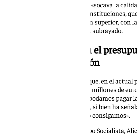
actual proyecto de Presupuesto «socava la calida
tienen «encomendada» dichas instituciones, que 
del servicio público de educación superior, con l
ciudadanía andaluza», según ha subrayado.
Faltan 87 millones en el presupu
modelo de financiación
Francisco Oliva ha concretado que, en el actual 
para el año que viene, «faltan 87 millones de eur
públicas, simple y llanamente, podamos pagar l
capítulo 1» de sus presupuestos, si bien ha señ
enmendar este error», y «ojalá lo consigamos».
Al respecto, la portavoz del Grupo Socialista, Al