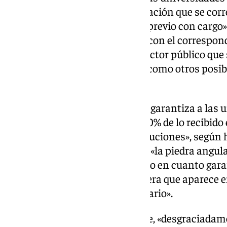
tendrá garantizada una financiación que se corr
financiación recibida en el año previo con cargo
que, además, «se incrementará con el correspond
retribuciones de personal del sector público que 
Administración del Estado, así como otros posi
retribuciones».
De esta manera, dicha cláusula garantiza a las 
financiación equivalente al «100% de lo recibido
incrementos de costes de retribuciones», según h
remarcado que esta cláusula es «la piedra angula
modelo de financiación, en tanto en cuanto gara
principio de suficiencia financiera que aparece en
Orgánica del Sistema Universitario».
Francisco Oliva ha señalado que, «desgraciadame