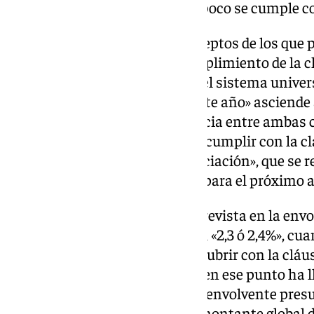
cumple y, al no cumplirse, tampoco se cumple co
Tras detallar los distintos conceptos de los que 
rector ha explicado que «el cumplimiento de la c
hoy exige una envolvente para el sistema univers
de euros», y «la envolvente de este año» asciende
87 millones de euros -la diferencia entre ambas
falte «en estos momentos para cumplir con la c
imperativa del modelo de financiación», que se re
hubiera subida salarial» del 2% para el próximo a
«En otros términos, la subida prevista en la env
universidades oscila en torno al «2,3 ó 2,4%», cua
más del 5% simplemente para cubrir con la cláu
abundado Francisco Oliva, que en ese punto ha l
porcentaje de incremento de la envolvente pres
inferior al que se prevé para el montante global