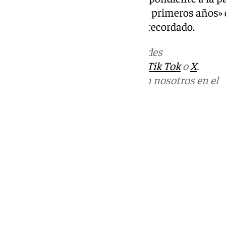
reconoce el modelo para los dos primeros años»
«termina ya este año» 2024, ha recordado.
Más noticias de
101TV
en las redes
sociales:
Instagram
,
Facebook
,
Tik Tok
o
X
.
Puedes ponerte en contacto con nosotros en el
correo
informativos@101tv.es
Tags:
Últimas noticias