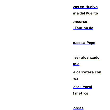
El Infoca mantiene más de 30 efectivos en Huelva
por el quinto incendio en 15 días en Lucena del Puerto
La adrenalina y las acrobacias del Concurso
Nacional de Recortadores abren la Feria Taurina de
Málaga
Granada despide con lágrimas y aplausos a Pepe
Habichuela
Un futbolista de 24 años muere tras ser alcanzado
por un rayo durante un partido en Tailandia
Muere un conductor tras salirse de la carretera con
su turismo en la A-480 a la altura de Jerez
Julio supera a junio en basura marina: el litoral
occidental malagueño recoge más de 33 metros
cúbicos de residuos
El Cádiz se afila ante un Granada en obras