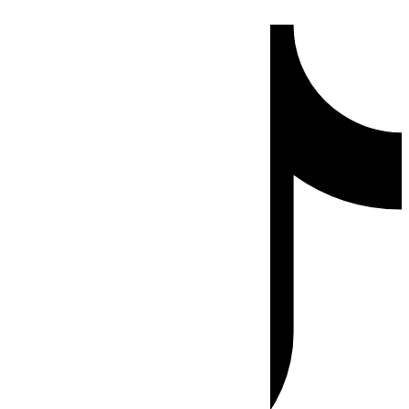
Ir
Tiktok
al
contenido