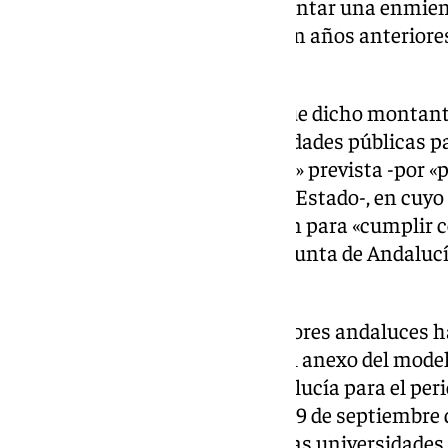
formación tiene previsto «presentar una enmiend
Presupuesto, como ha hecho «en años anteriores
situación».
Francisco Oliva ha precisado que dicho montante
el que necesitarían las universidades públicas pa
aplique la subida salarial del 2%» prevista -por 
los Presupuestos Generales del Estado-, en cuyo 
euros» la cantidad que reclaman para «cumplir c
obligaciones de acuerdos de la Junta de Andaluc
Tribunal Supremo».
Así, el representante de los rectores andaluces h
salvaguarda» que se recoge en el anexo del model
universidades públicas de Andalucía para el per
Gobierno de la Junta aprobó el 19 de septiembre 
ha expuesto, que «cada una de las universidades