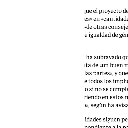
De igual modo, ha advertido de que el proyecto 
contempla «importantes recortes» en «cantidad
universidades públicas reciben «de otras consejer
«políticas fundamentalmente de igualdad de gén
internacional».
El representante de los rectores ha subrayado qu
han dotado de la mano de la Junta de «un buen m
trabajo y del consenso de todas las partes», y qu
asentimiento por primera vez de todos los impli
quedará reducido a papel mojado si no se cumple
desgraciadamente, ya está ocurriendo en estos 
aprobar el próximo Presupuesto», según ha avis
Así, ha señalado que las universidades siguen pe
abonen 16.855.000 euros correspondiente a la pa