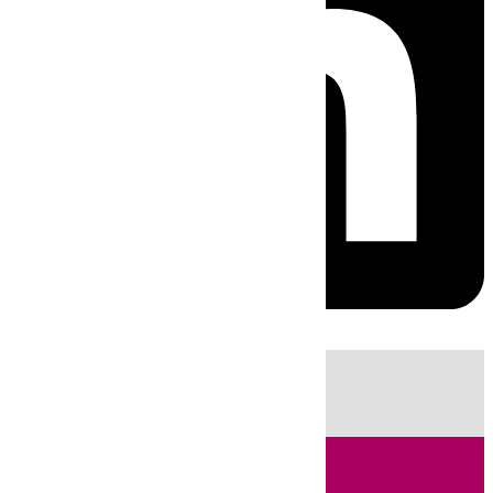
HOY
|
Fútbol
Sucesos
Cádiz
Feria de Málaga
LaLiga