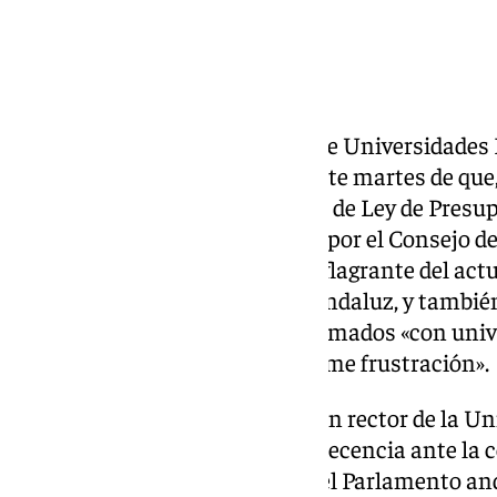
El presidente de la Asociación de Universidades
Francisco Oliva, ha advertido este martes de que
formulación actual» el proyecto de Ley de Pres
Autónoma para 2025 aprobado por el Consejo de
produciría un incumplimiento flagrante del actu
sistema universitario público andaluz, y también
Consejería
» y de los acuerdos firmados «con uni
sindicales, generando una enorme frustración».
Así lo ha manifestado el también rector de la Un
de Sevilla al finalizar su comparecencia ante l
Hacienda y Fondos Europeos del Parlamento anda