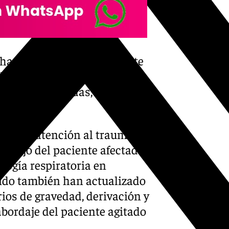
 ha destacado “el importante
lico la atención sanitaria
n de las demandas, como por
mas de atención al trauma
 manejo del paciente afectado
ología respiratoria en
dido también han actualizado
rios de gravedad, derivación y
 abordaje del paciente agitado