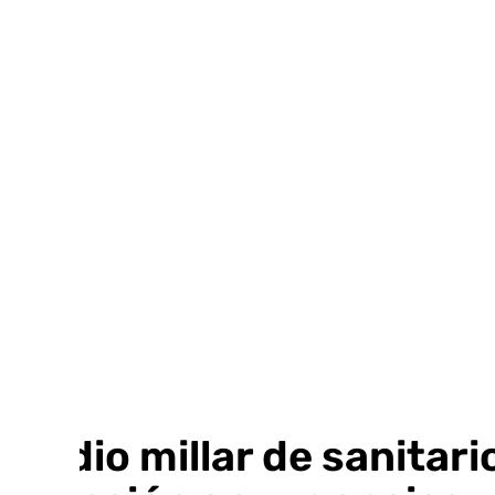
Ir
al
contenido
Medio millar de sanitari