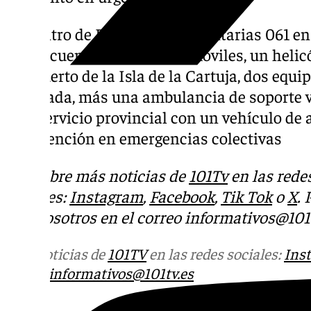
El Centro de Emergencias Sanitarias 061 en 
Pérez, cuenta con seis uvi-móviles, un helic
helipuerto de la Isla de la Cartuja, dos equ
avanzada, más una ambulancia de soporte v
este servicio provincial con un vehículo de 
intervención en emergencias colectivas
Descubre más noticias de
101Tv
en las rede
sociales:
Instagram
,
Facebook
,
Tik Tok
o
X
.
con nosotros en el correo
informativos@101t
Más noticias de
101TV
en las redes sociales:
Ins
correo
informativos@101tv.es