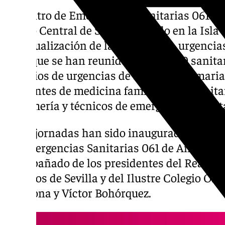
El Centro de Emergencias Sanitarias 061 de 
Teatro Central de Sevilla, situado en la Isla 
de actualización de la atención en urgencia
en la que se han reunido más de 500 sanitar
servicios de urgencias de atención primaria
residentes de medicina familiar y comunita
enfermería y técnicos de emergencias sanita
Estas jornadas han sido inauguradas por el
de Emergencias Sanitarias 061 de Andalucía
acompañado de los presidentes del Real e Il
Médicos de Sevilla y del Ilustre Colegio Ofi
Carmona y Víctor Bohórquez.