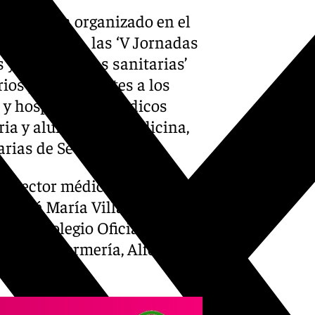
Sevilla ha organizado en el
de la Cartuja, las ‘V Jornadas
s y emergencias sanitarias’
ios pertenecientes a los
 y hospitalaria, médicos
ria y alumnos de medicina,
rias de Sevilla.
 director médico del Centro
, José María Villadiego,
ustre Colegio Oficial de
cial de Enfermería, Alfonso