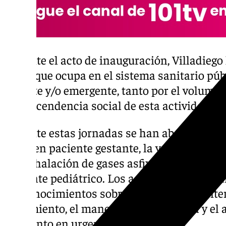
Durante el acto de inauguración, Villadiego
papel que ocupa en el sistema sanitario púb
urgente y/o emergente, tanto por el volume
la trascendencia social de esta actividad».
Durante estas jornadas se han abordado te
grave en paciente gestante, la valoración y
por inhalación de gases asfixiantes y la pat
paciente pediátrico. Los asistentes han po
los conocimientos sobre la cefalea, los crite
tratamiento, el manejo de la anafilaxia y el
y violento en urgencias.