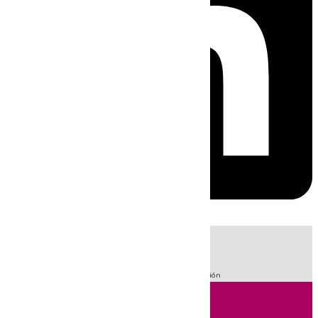
HOY
|
Fútbol
Sucesos
Primera División
LaLiga
101 Televisión