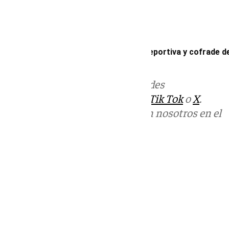
Mira Sevilla | La vida social, cultural, deportiva y cofrade d
Más noticias de
101TV
en las redes
sociales:
Instagram
,
Facebook
,
Tik Tok
o
X
.
Puedes ponerte en contacto con nosotros en el
correo
informativos@101tv.es
Tags:
Mira Sevilla
Últimas noticias