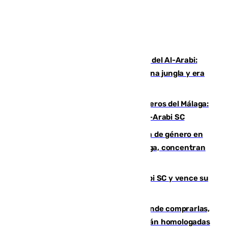
Juanfran Funes, sobre el duro juego del Al-Arabi:
“Por momentos nos hemos metido en una jungla y era
hasta peligroso”
Ya se han estrenado los tres delanteros del Málaga:
Eneko Jauregui, bigoleador contra el Al-Arabi SC
35 mujeres asesinadas por violencia de género en
España en este 2026: Andalucía y Málaga, concentran
el foco de la tragedia
El Málaga es muy superior al Al-Arabi SC y vence su
primer encuentro de pretemporada
Gafas para el eclipse solar 2026: dónde comprarlas,
dónde conseguirlas y cómo saber si están homologadas