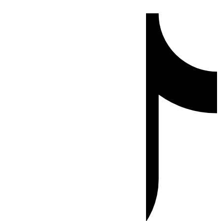
Ir
Tiktok
al
contenido