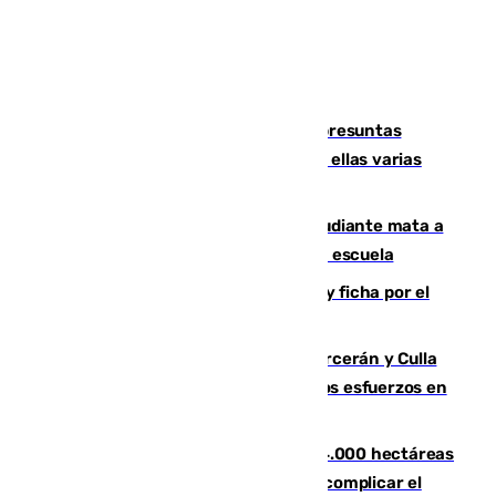
Un juzgado de Ceuta investiga seis presuntas
agresiones sexuales a migrantes, entre ellas varias
menores
Desastre en Tailandia: un joven estudiante mata a
tiros a sus abuelo y a profesores en una escuela
Luca Zidane rompe con el Granada y ficha por el
Leganés
Incendios de Castellón: Sierra Engarcerán y Culla
evolucionan positivamente y centran los esfuerzos en
Tírig
El incendio de Niebla ya supera las 4.000 hectáreas
afectadas y "se espera que se vuelva a complicar el