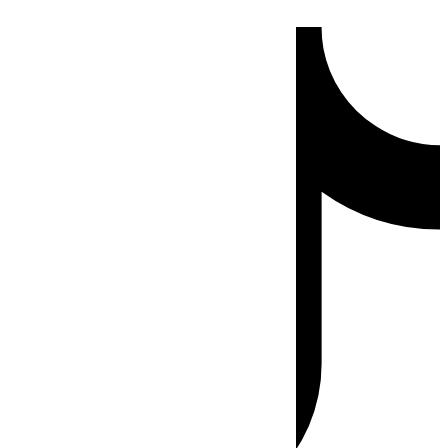
Ir
Tiktok
al
contenido