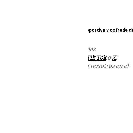
Mira Sevilla | La vida social, cultural, deportiva y cofrade d
Más noticias de
101TV
en las redes
sociales:
Instagram
,
Facebook
,
Tik Tok
o
X
.
Puedes ponerte en contacto con nosotros en el
correo
informativos@101tv.es
Tags:
Mira Sevilla
Últimas noticias