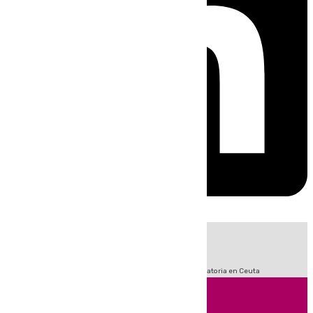
HOY
|
Fútbol
LaLiga
Sucesos
Primera División
Crisis Migratoria en Ceuta