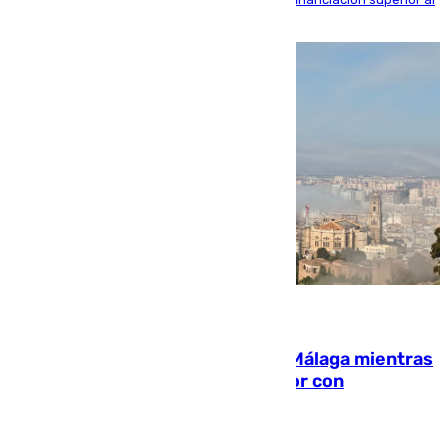
millón y medio de euros
08.08.2026
El taró tiñe de niebla la costa de Málaga mientras
el calor se concentra en el interior con
Antequera en aviso amarillo