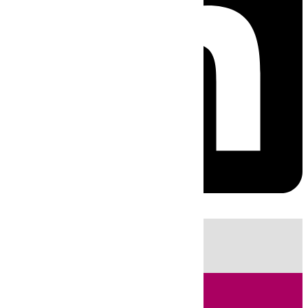
HOY
|
Fútbol
Sucesos
Cádiz
Política
LaLiga