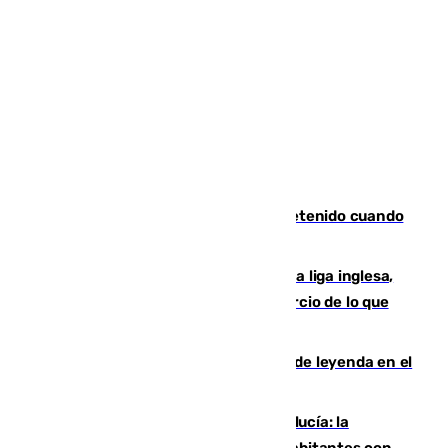
Mata a su expareja en Murcia y es detenido cuando
huía hacia Granada
El Boreham Wood, equipo de la quinta liga inglesa,
rechaza una oferta equivalente a un tercio de lo que
vale el club por un jugador
La familia Hernangómez: un legado de leyenda en el
mundo del baloncesto
Nuevo récord de población en Andalucía: la
comunidad supera los 8,7 millones de habitantes con