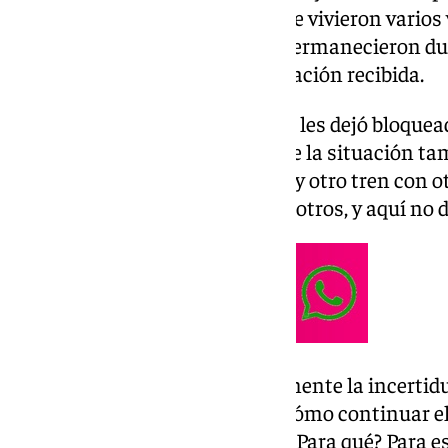
Madrid y Sevilla, la situación que vivieron varios
Justa. La usuaria asegura que permanecieron du
clara y critica la falta de información recibida.
García explica que la incidencia les dejó bloque
de una hora y media y añade que la situación tam
«En Dos Hermanas también hay otro tren con ot
una hora también, más que nosotros, y aquí no d
La pasajera denuncia especialmente la incertid
esperaban indicaciones sobre cómo continuar el 
dicen nada. Muchas llamadas. ¿Para qué? Para es