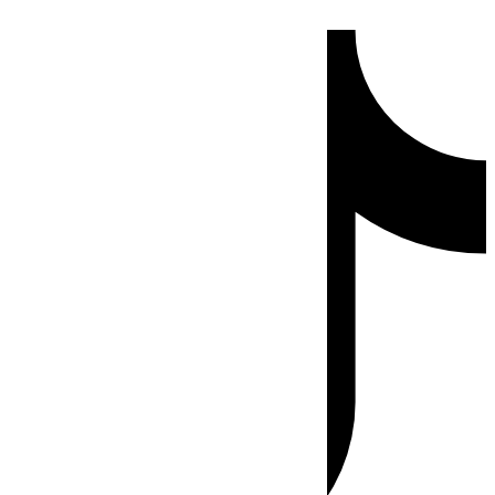
Ir
Tiktok
al
contenido