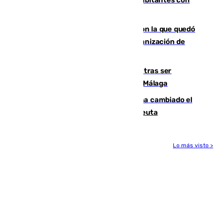
una alta tasa de extranjeros
Agrede sexualmente a una mujer con la que quedó
por Instagram: dos años prisión e indemnización de
9.000 euros
Un turista de 17 años, hospitalizado tras ser
atropellado a propósito en el Centro de Málaga
De bocadillos a lentejas y pollo: así ha cambiado el
menú de los militares desplegados en Ceuta
Lo más visto >
Más noticias
Ver más >