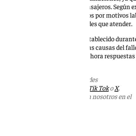
que tuvieron que afrontar los pasajeros. Según ex
necesitaban llegar a sus destinos por motivos la
compromisos y responsabilidades que atender.
El servicio ferroviario quedó restablecido duran
aunque la investigación sobre las causas del fall
pasajeros afectados reclaman ahora respuestas s
gestión de la incidencia.
Más noticias de
101TV
en las redes
sociales:
Instagram
,
Facebook
,
Tik Tok
o
X
.
Puedes ponerte en contacto con nosotros en el
correo
informativos@101tv.es
Tags:
101TV Noticias