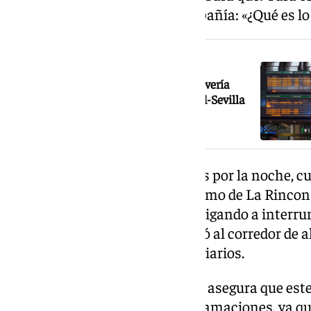
de lanzar su pregunta a la compañía: «¿Qué es lo
NOTICIA RELACIONADA
Caos total en la red ferroviaria: una avería
eléctrica paraliza la conexión Madrid-Sevilla
durante la noche
La avería se produjo este martes por la noche, 
cayó sobre la catenaria en el tramo de La Rinco
infraestructura ferroviaria y obligando a inter
circulación. La incidencia afectó al corredor de a
también a otros servicios ferroviarios.
Tras lo ocurrido, Daniela García asegura que est
para presentar una hoja de reclamaciones, ya qu