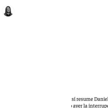
Fátima Rodríguez
miércoles, 24 junio 2026, 18:39
Compartir:
«Nos hemos quedado tirados», así resume Daniel
la avería ferroviaria que provocó ayer la interru