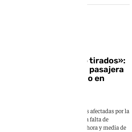
Caos ferroviario
«Nos hemos quedado tirados»:
la indignación de una pasajera
tras el caos ferroviario en
Santa Justa
Daniela García, una de las viajeras afectadas por la
incidencia del martes, denuncia la falta de
información durante más de una hora y media de