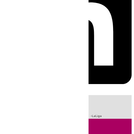
HOY
|
Sucesos
Incendios
Fútbol
Crisis Migratoria en Ceuta
LaLiga