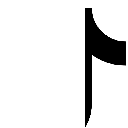
Ir
Tiktok
al
contenido