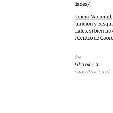
viviendas-inquieta-a-las-autoridades/
Ante ello, han sido alertadas la
Policía Nacional
tiroteo ha intervenido armas, munición y casqu
constando además daños materiales, si bien no
sido alertadas la Policía Local, el Centro de Coo
061.
Más noticias de
101TV
en las redes
sociales:
Instagram
,
Facebook
,
Tik Tok
o
X
.
Puedes ponerte en contacto con nosotros en el
correo
informativos@101tv.es
Tags:
Últimas noticias