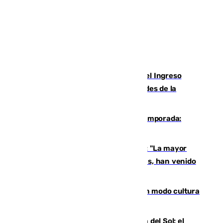
Cádiz aumenta un 15% en el cobro del Ingreso
Mínimo Vital junto a otras particularidades de la
provincia
La 'delicatessen' de Isco en la pretemporada:
pisadita y cañito ante el Bournemouth
Un testimonio del colapso en Ceuta: "La mayor
parte de los que han venido son víctimas, han venido
engañados"
Torrenueva Costa pone el verano en modo cultura
con actividades para todos los públicos
Este es el palmarés del Trofeo Costa del Sol: el