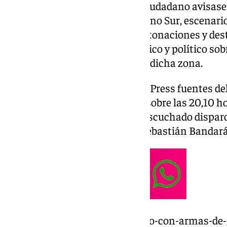
este lunes, después de que un ciudadano avisas
escuchado disparos en el Polígono Sur, escenari
intercambio de disparos con detonaciones y des
despertado todo un debate público y político sob
organizados de delincuencia de dicha zona.
Según han informado a Europa Press fuentes del 
emergencias
112
de Andalucía, sobre las 20,10 h
telefónicamente de que había escuchado disparo
entorno de la calle Padre José Sebastián Bandará
https://www.101tv.es/un-tiroteo-con-armas-de-g