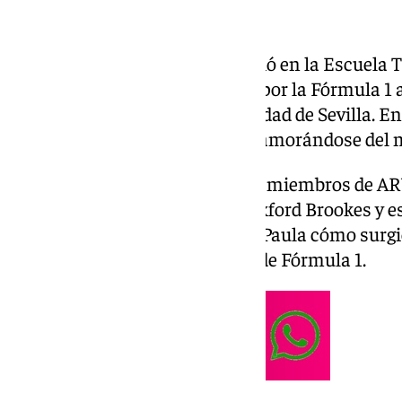
Esta sevillana de 27 años estudió en la Escuela 
conoció su verdadera vocación por la Fórmula 1 a
Formula Student de la Universidad de Sevilla. En
hacer algo diferente y acabo enamorándose del
“A raíz del feedback de antiguos miembros de AR
Inglaterra, en la Universidad Oxford Brookes y e
directa con Ferrari”, así explica Paula cómo surg
especializarse como ingeniera de Fórmula 1.