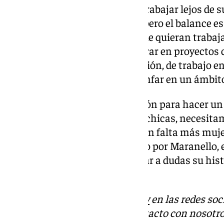
Esta ingeniera tiene claro que trabajar lejos de 
reto y hay momentos difíciles, pero el balance e
anima a todos los ingenieros que quieran trabaj
como algo imposible y que «entrar en proyectos
sociales, las habilidades de gestión, de trabajo
necesita una persona para triunfar en un ámbito 
Paula no desaprovecha la ocasión para hacer un
ingenieras: «Necesitamos más chicas, necesitam
entornos y evidentemente hacen falta más mujer
ingeniera sevillana, tras su paso por Maranello, 
la escudería Mercedes y sin lugar a dudas su his
es poder si trabajas por ello.
Descubre más noticias de
101Tv
en las redes soc
Tok
o
X
. Puedes ponerte en contacto con nosotro