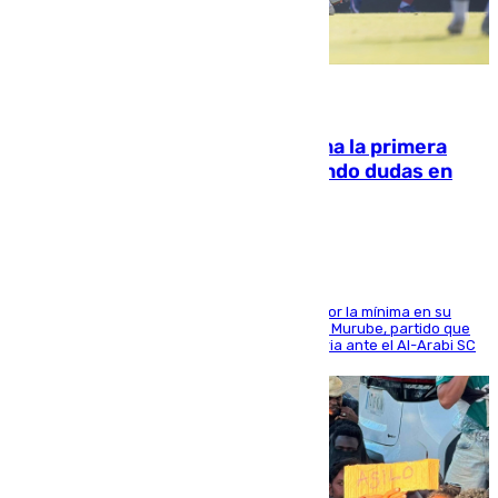
07.08.2026
El Málaga cae ante el Ceuta y suma la primera
derrota de la pretemporada dejando dudas en
defensa
El cuadro dirigido por Juanfran Funes perdió por la mínima en su
envite contra el conjunto caballa en el Alfonso Murube, partido que
se disputó un día después de su primera victoria ante el Al-Arabi SC