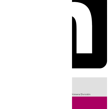
HOY
|
Fútbol
Sucesos
Crisis Migratoria en Ceuta
LaLiga
Primera División