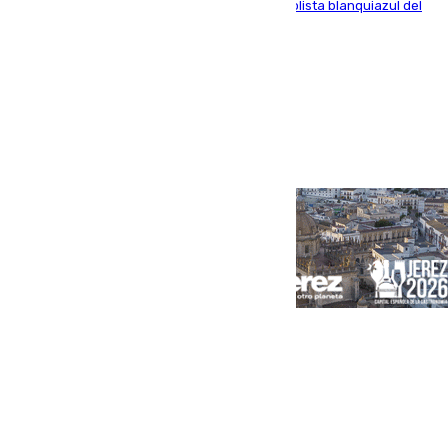
recoger a Vigo y su nombre es como el exfutbolista blanquiazul del
Arroyo de la Miel
Portada
Andalucía
Sevilla
Málaga