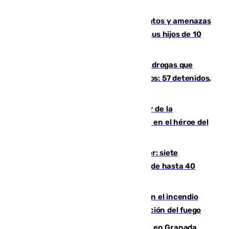
un tren con una catenaria caída
Detenido en Estepona por malos tratos y amenazas
de muerte a su pareja en presencia de sus hijos de 10
años y 11 meses
Desarticulada una red de tráfico de drogas que
introducía la mercancía desde Marruecos: 57 detenidos,
cuatro de ellos en Andalucía
Ferrán Torres, nombrado embajador de la
Comunidad Valenciana tras convertirse en el héroe del
Mundial
Andalucía sigue asfixiada por el calor: siete
provincias, en alerta por temperaturas de hasta 40
grados
Activado el nivel 2 de emergencia en el incendio
forestal de Niebla por la compleja evolución del fuego
Controlado un incendio de rastrojos en Granada