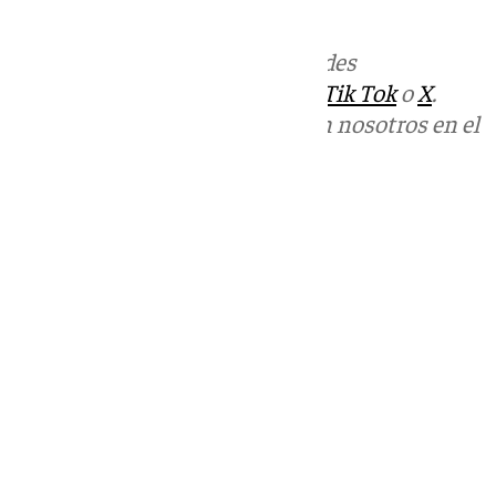
informativos@101tv.es
Más noticias de
101TV
en las redes
sociales:
Instagram
,
Facebook
,
Tik Tok
o
X
.
Puedes ponerte en contacto con nosotros en el
correo
informativos@101tv.es
Tags:
Últimas noticias