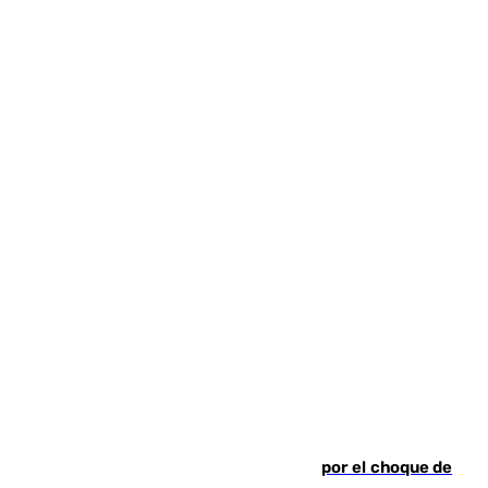
Cortado el Cercanías C-2 de Málaga por el choque de