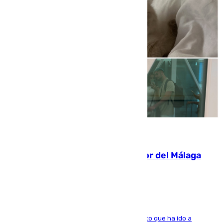
07.08.2026
Isco, la nueva mascota del jugador del Málaga
Dani Lorenzo
El centrocampista marbellí es ‘padre’ de un gato que ha ido a