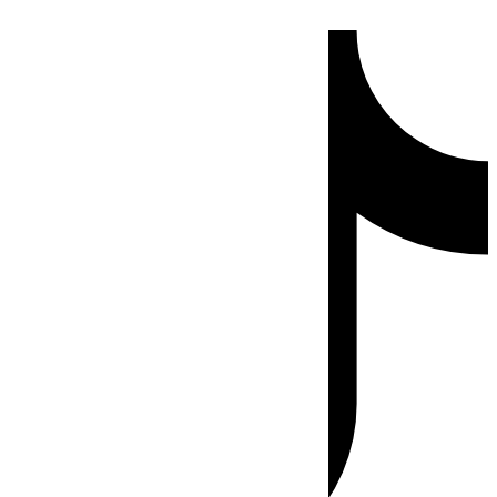
Ir
Tiktok
al
contenido