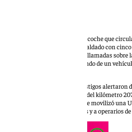
Un accidente provocado por un coche que circula
AP-7 a la altura de
Mijas
se ha saldado con cinco
al hospital. El 112 recibió varias llamadas sobre 
sábado, 15 de noviembre, alertando de un vehícul
contraria por la autopista.
Minutos después, diferentes testigos alertaron 
colisionado con otro a la altura del kilómetro 207
Emergencias Sanitarias 061, que movilizó una UVI
Tráfico, a los Bomberos de Mijas y a operarios d