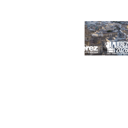
Portada
Andalucía
Sevilla
Málaga
Granada
España
Internacional