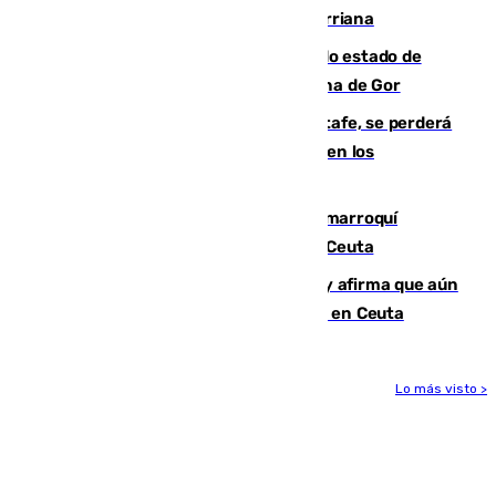
desaparecido hace una semana en Churriana
Encuentran un cadáver en avanzado estado de
descomposición en la localidad granadina de Gor
Christantus Uche, delantero del Getafe, se perderá
toda la temporada por varias fracturas en los
ligamentos de su rodilla derecha
Expulsado de España un ciudadano marroquí
condenado por allanar una vivienda en Ceuta
Vivas niega la versión del Gobierno y afirma que aún
quedan entre 8.000 y 11.000 migrantes en Ceuta
Lo más visto >
Más noticias