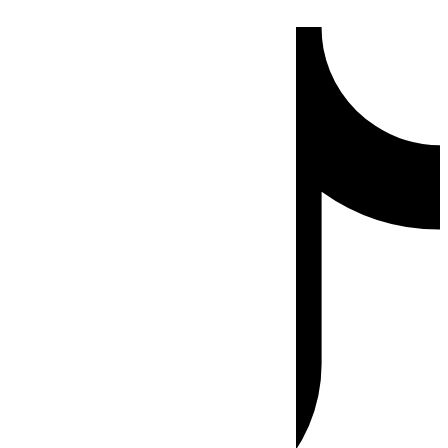
Ir
Tiktok
al
contenido