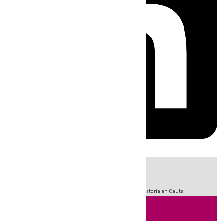
HOY
|
Sucesos
Fútbol
LaLiga
Primera División
Crisis Migratoria en Ceuta