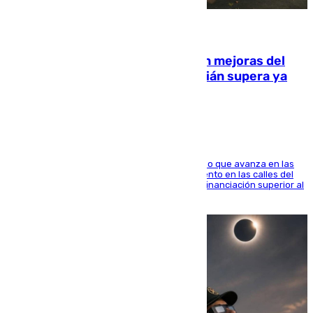
08.08.2026
La inversión del Ayuntamiento en mejoras del
entorno del Prado de San Sebastián supera ya
1.600.000 euros
El consistorio, a través de Emasesa, ha indicado que avanza en las
obras de renovación de las redes de saneamiento en las calles del
entorno del Prado, contando la zona con una financiación superior al
millón y medio de euros