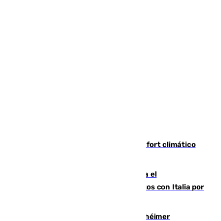
Málaga contabiliza 148 zonas de confort climático
para enfrentar las altas temperaturas
Marlaska notifica a la Unión Europea el
restablecimiento de controles fronterizos con Italia por
vía aérea y marítima
Hallan sin vida al granadino con Alzhéimer