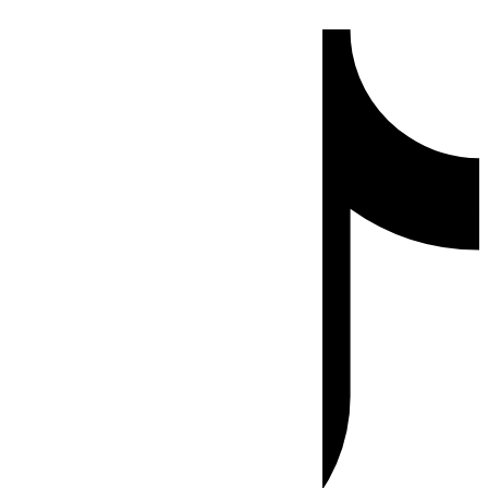
Ir
Tiktok
al
contenido