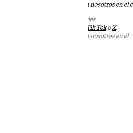
Puedes ponerte en contacto con nosotros en el 
Más noticias de
101TV
en las redes
sociales:
Instagram
,
Facebook
,
Tik Tok
o
X
.
Puedes ponerte en contacto con nosotros en el
correo
informativos@101tv.es
Tags:
Últimas noticias