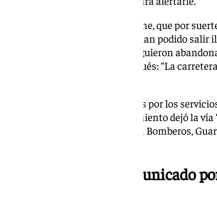
El Peralejo quien lo telefoneó para alertarle.
“Me dijo que había caído un coche, que por suer
a la tremenda brecha y que habían podido salir il
activaron y los pasajeros consiguieron abandona
desplomándose segundos después: “La carretera, l
el vehículo”.
Los ocupantes fueron atendidos por los servicio
no ha sido difundido. El hundimiento dejó la vía
Emergencias 112, movilizando a Bomberos, Guardi
mantenimiento.
Un municipio incomunicado por e
433