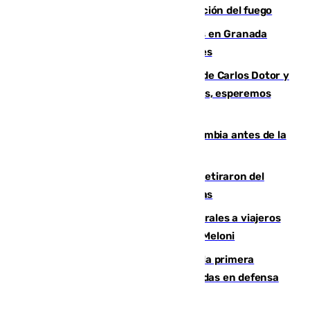
forestal de Niebla por la compleja evolución del fuego
Controlado un incendio de rastrojos en Granada
junto a la autovía y al Callejón de Nogales
Juanfran Funes, sobre las lesiones de Carlos Dotor y
Fernando Calero: “Estamos preocupados, esperemos
que no sea nada”
Felipe VI refuerza los lazos con Colombia antes de la
llegada del nuevo presidente
Fernando Calero y Carlos Dotor se retiraron del
encuentro contra el Ceuta con molestias
España restablece controles temporales a viajeros
procedentes de Italia como repuesta a Meloni
El Málaga cae ante el Ceuta y suma la primera
derrota de la pretemporada dejando dudas en defensa