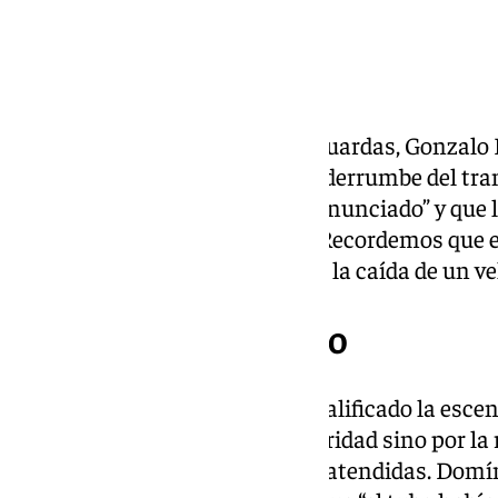
El alcalde de El Castillo de las Guardas, Gonzal
programa ‘Llegó la Hora’ que el derrumbe del tra
pasado sábado era un suceso “anunciado” y que 
grave deterioro de la carretera. Recordemos que 
grandes dimensiones y provocó la caída de un ve
Un colapso anunciado
El alcalde de esta localidad ha calificado la es
película”, no por su espectacularidad sino por la
previas que, asegura, no fueron atendidas. Dom