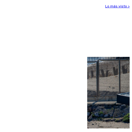
Lo más visto >
Más noticias
Ver más >