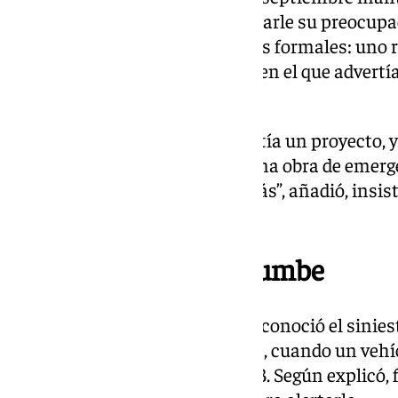
delegado territorial para trasladarle su preocupa
esa cita siguieron varios escritos formales: uno r
miércoles anterior al siniestro, en el que advert
fase de alerta por lluvias.
“El delegado me dijo que ya existía un proyecto, y 
hecho de que lo necesario era una obra de emerge
afirmó el alcalde. “Va a haber más”, añadió, insis
tarde.
El momento del derrumbe
El regidor relató también cómo conoció el siniest
noviembre sobre las 17.10 horas, cuando un veh
en la grieta generada en la A-433. Según explicó,