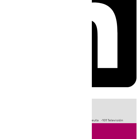
HOY
|
Fútbol
Primera División
LaLiga
Crisis Migratoria en Ceuta
101 Televisión