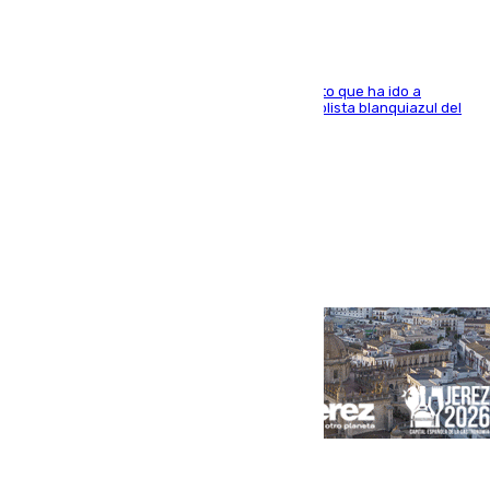
El centrocampista marbellí es ‘padre’ de un gato que ha ido a
recoger a Vigo y su nombre es como el exfutbolista blanquiazul del
Arroyo de la Miel
Portada