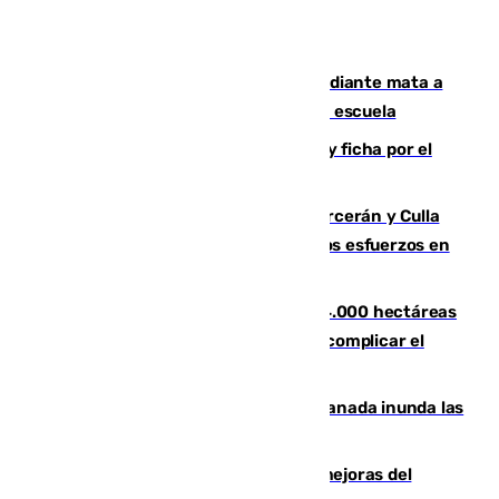
Desastre en Tailandia: un joven estudiante mata a
tiros a sus abuelo y a profesores en una escuela
Luca Zidane rompe con el Granada y ficha por el
Leganés
Incendios de Castellón: Sierra Engarcerán y Culla
evolucionan positivamente y centran los esfuerzos en
Tírig
El incendio de Niebla ya supera las 4.000 hectáreas
afectadas y "se espera que se vuelva a complicar el
fuego"
Una tormenta en la provincia de Granada inunda las
calles de Puebla de Don Fadrique
La inversión del Ayuntamiento en mejoras del