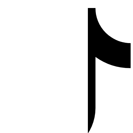
Ir
Tiktok
al
contenido