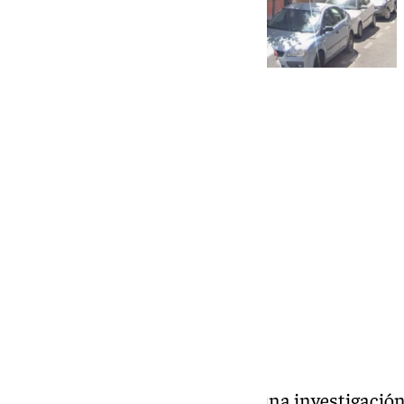
101 TV
sábado, 18 octubre 2025, 15:47
Compartir:
La Policía Nacional ha abierto una investigación 