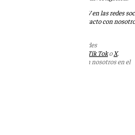
Descubre más noticias de 101TV en las redes soc
Tok
o
X
. Puedes ponerte en contacto con nosotro
correo
informativos@101tv.es
Más noticias de
101TV
en las redes
sociales:
Instagram
,
Facebook
,
Tik Tok
o
X
.
Puedes ponerte en contacto con nosotros en el
correo
informativos@101tv.es
Tags:
Últimas noticias