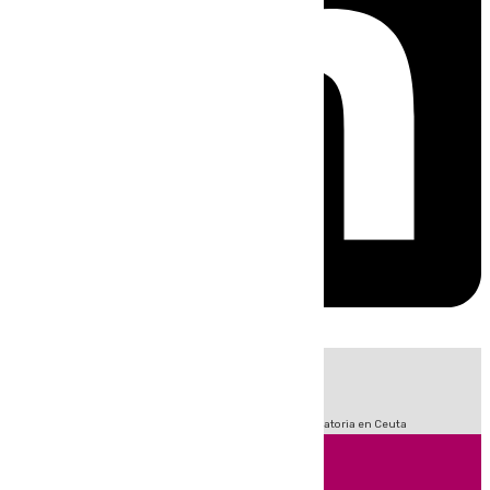
HOY
|
Fútbol
Sucesos
LaLiga
Primera División
Crisis Migratoria en Ceuta