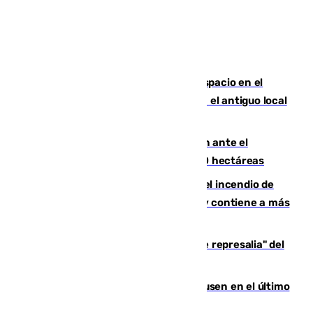
Las marca internacionales ganan espacio en el
Centro de Málaga: La Tagliatella abre en el antiguo local
de Vox Sports Bar
Moreno pide extremar la precaución ante el
incendio de Niebla, que supera las 4.000 hectáreas
340 personas más desalojadas por el incendio de
Niebla, que mantiene a 410 evacuadas y contiene a más
de 500 efectivos trabajando
Italia responde ante las "medidas de represalia" del
Gobierno de Sánchez
El Sevilla se desinfla ante el Leverkusen en el último
ensayo (1-2)