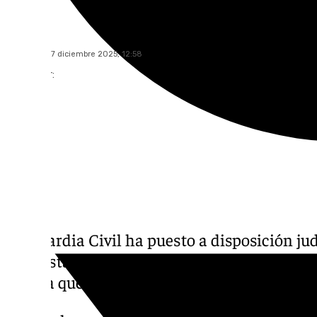
101 TV
miércoles, 17 diciembre 2025, 12:58
Compartir:
La Guardia Civil ha puesto a disposición ju
supuestamente haber matado a una mujer de
Algaba que compartían.