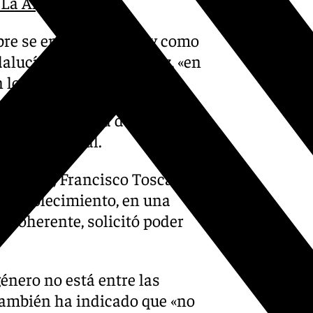
 La Algaba
bre se encontraba, tal y como
alucía, Pedro Fernández, «en
 los hechos».
l investigado era detenido por
Sevilla capital.
 Sevilla, Francisco Toscano,
 establecimiento, en una
incoherente, solicitó poder
énero no está entre las
 también ha indicado que «no