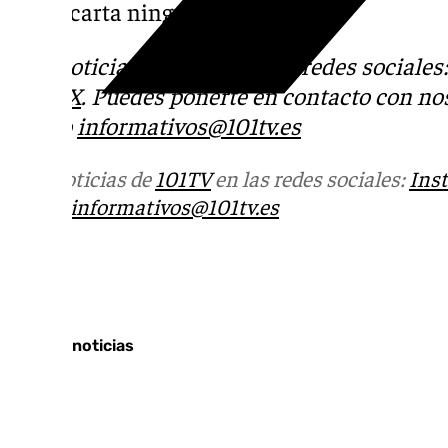
se descarta ninguna hipótesis».
Más noticias de
101TV
en las redes sociales
Tok
o
X
. Puedes ponerte en contacto con nos
correo
informativos@101tv.es
Más noticias de
101TV
en las redes sociales:
Ins
correo
informativos@101tv.es
Tags:
Últimas noticias