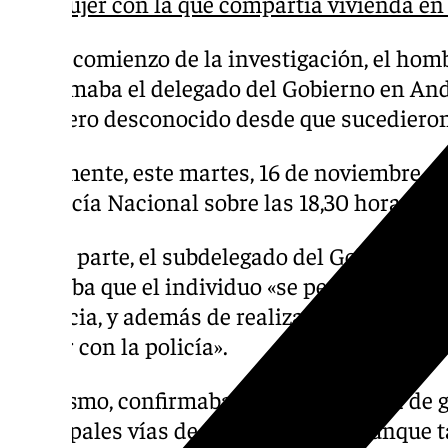
mujer con la que compartía vivienda en
Así, al comienzo de la investigación, el hom
confirmaba el delegado del Gobierno en And
paradero desconocido desde que sucedieron
Finalmente, este martes, 16 de noviembre, e
la Policía Nacional sobre las 18,30 horas en 
Por su parte, el subdelegado del Gobierno en
indicaba que el individuo «se personó en un
farmacia, y además de realizar un discurso 
hablar con la policía».
Asimismo, confirmaba que «la violencia de g
principales vías de investigación», aunque