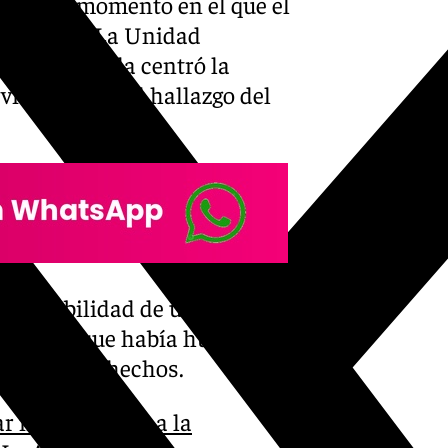
ngo 14, momento en el que el
iso al 112. La Unidad
vil en Sevilla centró la
víctima tras el hallazgo del
sponsabilidad de un varón de
ienda y que había huido del
ión de los hechos.
r mortalmente a la