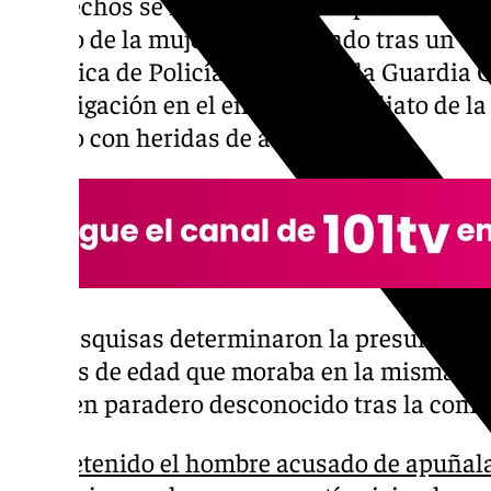
Los hechos se remontan a este pasado domi
cuerpo de la mujer fue localizado tras un av
Orgánica de Policía Judicial de la Guardia Ci
investigación en el entorno inmediato de la 
cuerpo con heridas de arma blanca.
Las pesquisas determinaron la presunta re
31 años de edad que moraba en la misma viv
lugar en paradero desconocido tras la comis
Detenido el hombre acusado de apuñala