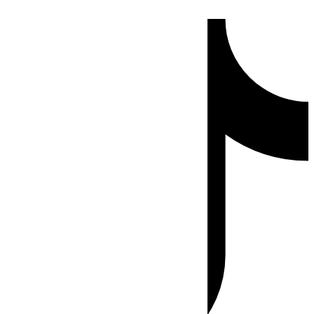
Ir
Tiktok
al
contenido