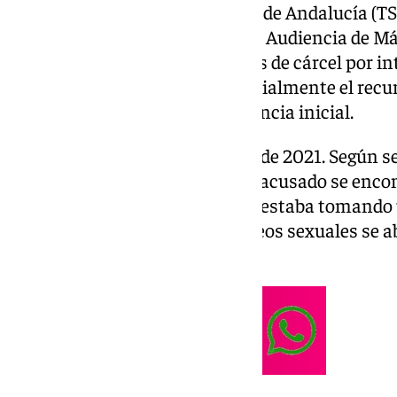
El Tribunal Superior de Justicia de Andalucía (T
años de prisión impuesta por la Audiencia de M
ahora a tres años y nueve meses de cárcel por in
casa de esta. Así, se estima parcialmente el rec
del acusado y se revoca la sentencia inicial.
Los hechos sucedieron en abril de 2021. Según se
malagueña en su resolución, el acusado se encont
víctima en
Marbella
, con la que estaba tomando 
intención de satisfacer sus deseos sexuales se 
fue rechazado por ella.