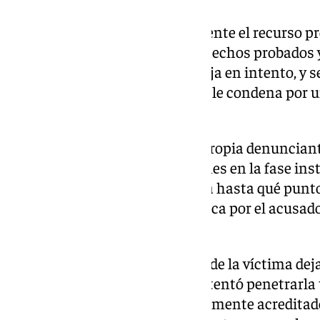
Ahora, tras admitirse parcialmente el recurso pr
Tribunal andaluz modifica los hechos probados y 
violación consumada, que se deja en intento, y 
modalidad delictiva; es decir, se le condena por u
en grado de tentativa.
La Sala del TSJA señala que la propia denuncia
insegura» en sus manifestaciones en la fase ins
convicción ni certeza en torno a hasta qué punto
libertad sexual puesto en práctica por el acusad
declaraciones.
Para el Tribunal, «el testimonio de la víctima deja
sujetó con fuerza, la golpeó e intentó penetrarla
rectal, sin que conste suficientemente acreditado 