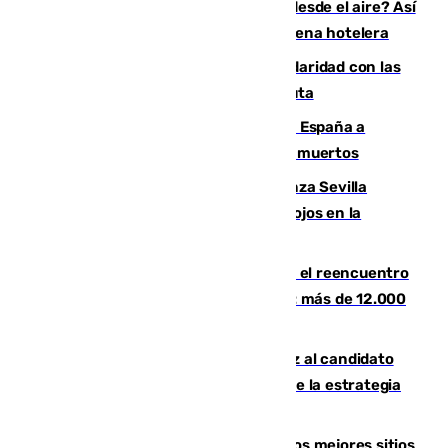
¿200.000 euros para ver el eclipse desde el aire? Así
es el exclusivo pack que ofrece una cadena hotelera
Concentración en Algeciras en solidaridad con las
víctimas de la crisis humanitaria en Ceuta
Sánchez traslada la "solidaridad" de España a
Colombia tras el terremoto que deja 111 muertos
El humo del incendio de Niebla alcanza Sevilla
mientras el fuego obliga a nuevos desalojos en la
provincia
La Rosaleda, aún lejos del lleno para el reencuentro
con el Málaga en el Trofeo Costa del Sol: más de 12.000
entradas disponibles
¿Por qué el PSOE ve en Mariano Ruiz al candidato
idóneo a la Alcaldía de Málaga? Claves de la estrategia
socialista
Esta es la página web que muestra los mejores sitios