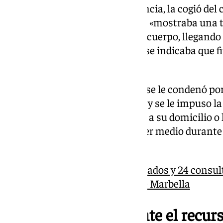
A continuación «con gran violencia, la cogió del c
intentó violarla y mientras esta «mostraba una t
agredía golpeándola por todo el cuerpo, llegando
la primera sentencia, en la que se indicaba que f
violación.
Por estos hechos, inicialmente se le condenó por
la pena de ocho años de prisión y se le impuso l
víctima a menos de 500 metros a su domicilio o l
comunicar con ella por cualquier medio durante
años de libertad vigilada.
Más de 2.000 metros cuadrados y 24 consulta
de salud Ricardo Soriano de Marbella
Admitido parcialmente el recurs