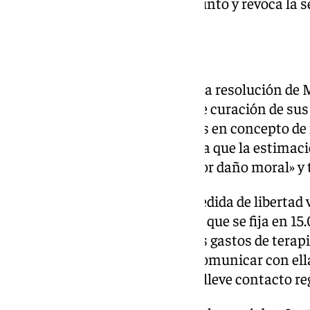
que estima el recurso en este punto y revoca la 
Indemnización
En cuanto a la indemnización, la resolución de M
civil en 860 euros por los días de curación de sus
gastos de terapia y 30.000 euros en concepto de
moral, pero ahora el TSJA señala que la estimac
«atemperar la compensación por daño moral» y 
Por eso, también se rebaja la medida de libertad v
indemnización por daño moral, que se fija en 1
cantidades por las lesiones y los gastos de tera
prohibición de aproximarse o comunicar con ella
profesión o actividades que conlleve contacto re