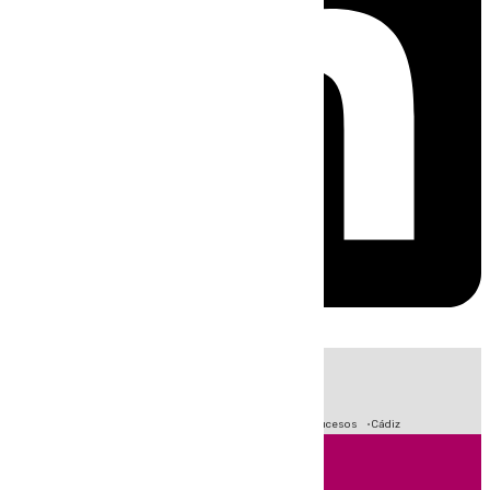
HOY
|
Crisis Migratoria en Ceuta
Fútbol
Primera División
Sucesos
Cádiz