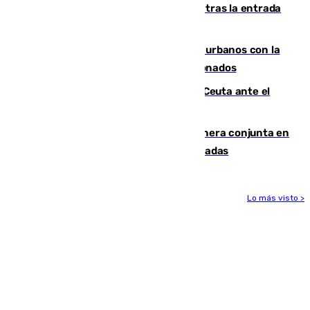
El Gobierno registra 1.342 menores tras la entrada
masiva del pasado 30 de julio
Cádiz despide seis «puntos negros» urbanos con la
orden de retirada para quioscos abandonados
La Armada suma cuatro buques en Ceuta ante el
aviso de un nuevo cruce el 15 de agosto
Guardia Civil y RFEF trabajan de manera conjunta en
el caso de las estafas de ventas de entradas
Lo más visto >
Más noticias
Ver más >