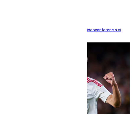
La mayoría de las comparecencias serán por videoconferencia al
residir los familiares fuera de España
07.08.2026