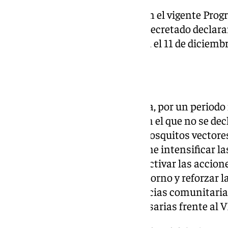
De acuerdo con lo establecido en el vigente Prog
Presidencia y Emergencias ha decretado declarar
Torrepalma, en Carmona, hasta el 11 de diciembr
Protocolo
La declaración del área en alerta, por un perio
hasta un periodo equivalente en el que no se dec
la circulación del virus en los mosquitos vector
équidos en este territorio, supone intensificar la
animal y humana) en la zona, activar las accio
educativos y residencias del entorno y reforzar 
la ciudadanía a través de farmacias comunitaria
las medidas de protección necesarias frente al 