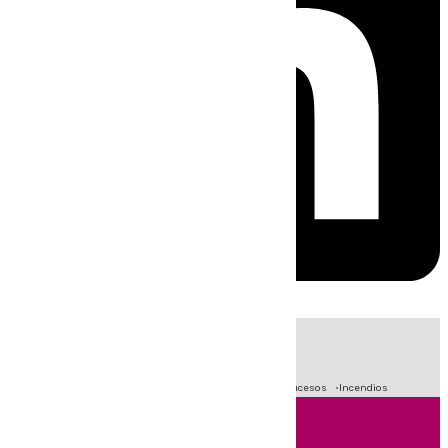
HOY
|
Fútbol
Primera División
Crisis Migratoria en Ceuta
Sucesos
Incendios