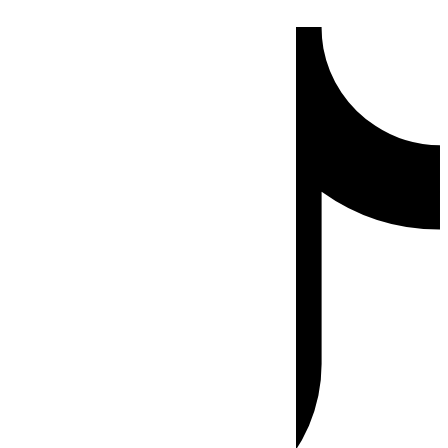
Ir
Tiktok
al
contenido