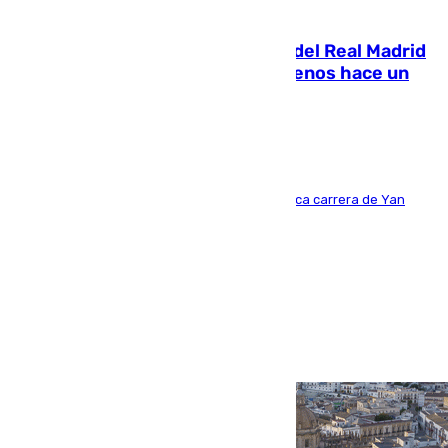
07.08.2026
El fichaje más caro de la historia del Real Madrid
costaba 105 millones de euros menos hace un
año y jugaba en Leganés
Del filial pepinero a récord absoluto: la meteórica carrera de Yan
Diomande en solo doce meses