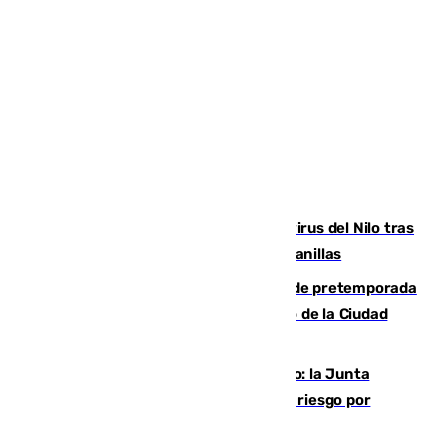
Málaga refuerza la vigilancia por el virus del Nilo tras
detectar un mosquito positivo en Campanillas
Málaga-Ceuta: cuarto compromiso de pretemporada
de los blanquiazules en busca del Trofeo de la Ciudad
Autónoma
Málaga, en alerta por el virus del Nilo: la Junta
decreta Campanillas como zona de alto riesgo por
varios casos recientes