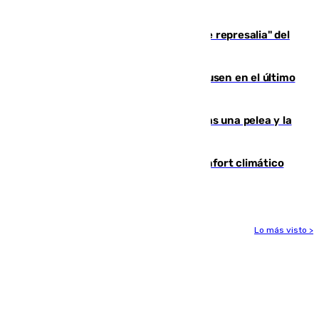
de 500 efectivos trabajando
Italia responde ante las "medidas de represalia" del
Gobierno de Sánchez
El Sevilla se desinfla ante el Leverkusen en el último
ensayo (1-2)
Tensión en la prisión de Alhaurín tras una pelea y la
incautación de un punzón
Málaga contabiliza 148 zonas de confort climático
para enfrentar las altas temperaturas
Lo más visto >
Más noticias
Ver más >