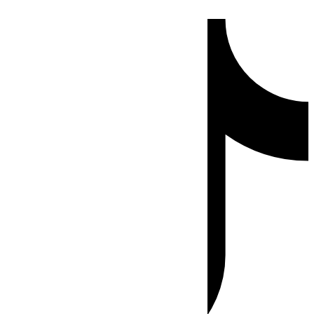
Ir
Tiktok
al
contenido