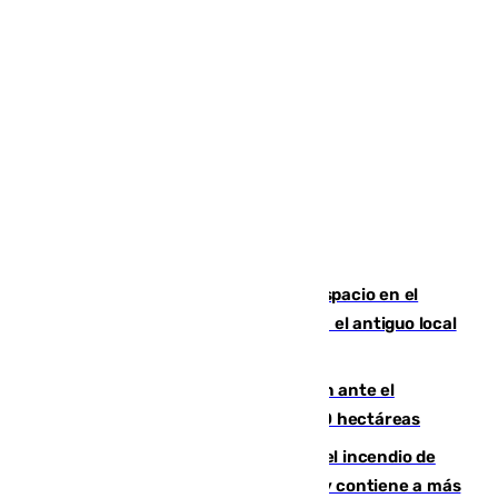
Las marca internacionales ganan espacio en el
Centro de Málaga: La Tagliatella abre en el antiguo local
de Vox Sports Bar
Moreno pide extremar la precaución ante el
incendio de Niebla, que supera las 4.000 hectáreas
340 personas más desalojadas por el incendio de
Niebla, que mantiene a 410 evacuadas y contiene a más