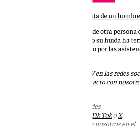
Investigan la muerte violenta de un homb
El hombre estaba acompañado de otra persona 
por el exterior a otros pisos, pero su huida ha 
piso. El herido ha sido trasladado por las asisten
hospital.
Descubre más noticias de 101TV en las redes soc
Tok
o
X
. Puedes ponerte en contacto con nosotro
correo
informativos@101tv.es
Más noticias de
101TV
en las redes
sociales:
Instagram
,
Facebook
,
Tik Tok
o
X
.
Puedes ponerte en contacto con nosotros en el
correo
informativos@101tv.es