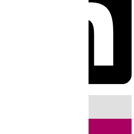
HOY
|
Sucesos
Guardia Civil
Fútbol
LaLiga
Incendios