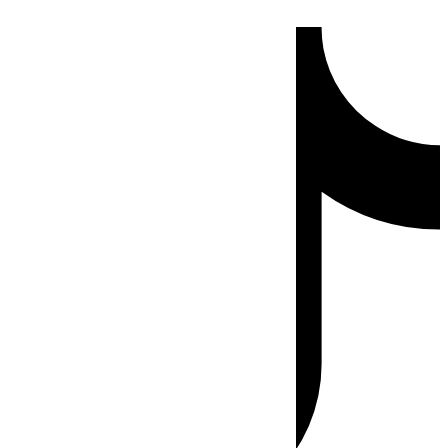
Ir
Tiktok
al
contenido