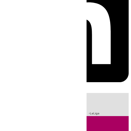
HOY
|
Sucesos
Crisis Migratoria en Ceuta
Fútbol
Incendios
LaLiga