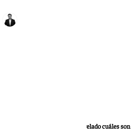
Alberto Romera
miércoles, 5 febrero 2025, 18:48
Compartir:
El experto
Matías Zavia ha desvelado cuáles son 