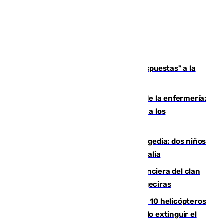
Más de 15.000 ceutíes reclaman "respuestas" a la
crisis migratoria
Buenas noticias para el Málaga desde la enfermería:
Juan Cruz se incorpora con normalidad a los
entrenamientos
Una venganza familiar acaba en tragedia: dos niños
y un adulto mueren en una piscina en Italia
Golpe definitivo a la estructura financiera del clan
de los hermanos Sánchez Castro en Algeciras
Más de 600 bomberos, 169 medios y 10 helicópteros
están desplegados en la zona intentando extinguir el