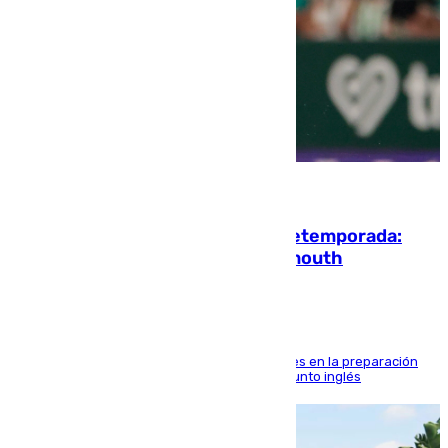
10.08.2026
La ‘delicatessen’ de Isco en la pretemporada:
pisadita y cañito ante el Bournemouth
El malagueño sigue mejorando sus sensaciones en la preparación
veraniega con minutos de calidad ante el conjunto inglés