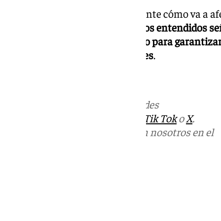
Por ahora, nadie sabe exactamente cómo va a afect
mercado laboral. Sin embargo,
los entendidos se
un diálogo abierto y colaborativo para garantizar
diferentes sectores profesionales
.
NOTICIAS SEVILLA
Más noticias de
101TV
en las redes
sociales:
Instagram
,
Facebook
,
Tik Tok
o
X
.
Puedes ponerte en contacto con nosotros en el
correo
informativos@101tv.es
Tags:
Últimas noticias