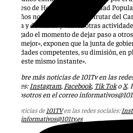
Congreso de Hermandades y Piedad Popular
pequeños no hayan podido disfrutar del Car
Capilla y de tantas y tantas otras actividad
ha llegado el momento de dejar paso a otros
hacer mejor», exponen que la junta de gobie
autoridades competentes, su dimisión, en ple
desde este mismo instante».
Descubre más noticias de 101Tv en las rede
sociales:
Instagram
,
Facebook
,
Tik Tok
o
X
.
con nosotros en el correo
informativos@101t
Más noticias de
101TV
en las redes sociales:
Ins
correo
informativos@101tv.es