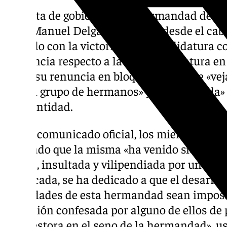
La junta de gobierno de la hermandad de l
Juan Manuel Delgado Sánchez desde el cabi
saldado con la victoria de su candidatura c
diferencia respecto a la otra candidatura en
lunes su renuncia en bloque al sentirse «vej
por un grupo de hermanos» y «despreciada» p
de la entidad.
En un comunicado oficial, los miembros de 
señalado que la misma «ha venido siendo i
vejada, insultada y vilipendiada por un gru
justificada, se ha dedicado a que el desarroll
actividades de esta hermandad sean imposibl
intención confesada por alguno de ellos de
una gestora en el seno de la hermandad», u