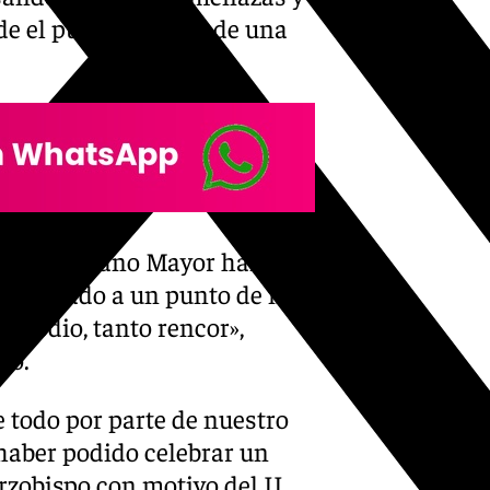
e el punto de vista de una
e de Hermano Mayor han sido
s llegado a un punto de no
to odio, tanto rencor»,
no.
e todo por parte de nuestro
o haber podido celebrar un
rzobispo con motivo del II