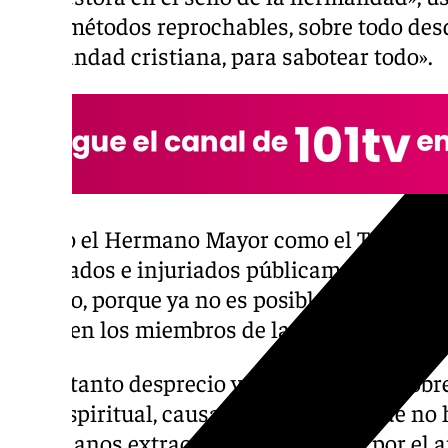
otros métodos reprochables, sobre todo desd
hermandad cristiana, para sabotear todo».
«Tanto el Hermano Mayor como el Tenient
insultados e injuriados públicamente. Hemo
retorno, porque ya no es posible soportar tan
exponen los miembros de la junta de gobier
«Ante tanto desprecio y desprotección, sobr
guía espiritual, causante, entre otras, de n
besamanos extraordinario sugerido por el a