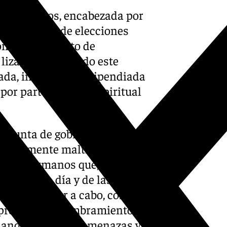
os Panaderos, encabezada por
ldo general de elecciones
on un único voto de
 liza; ha anunciado este
ada, insultada y vilipendiada
or parte del guía espiritual
la junta de gobierno han
njustamente maltratada,
po de hermanos que, sin razón
o del día a día y de las
es de llevar a cabo, con la
 provocar el nombramiento de
sando para ello «amenazas y