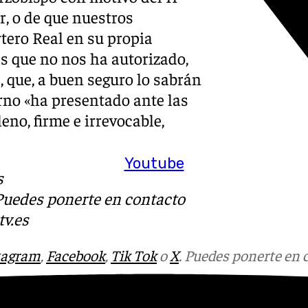
, o de que nuestros
tero Real en su propia
es que no nos ha autorizado,
, que, a buen seguro lo sabrán
rno «ha presentado ante las
no, firme e irrevocable,
Youtube
s
 Puedes ponerte en contacto
v.es
tagram
,
Facebook
,
Tik Tok
o
X
. Puedes ponerte en 