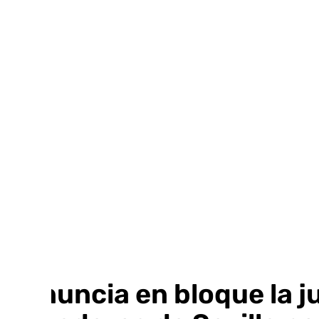
Ir
al
contenido
Renuncia en bloque la j