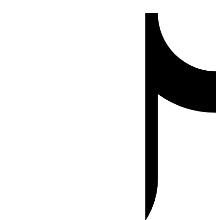
Ir
Tiktok
al
contenido