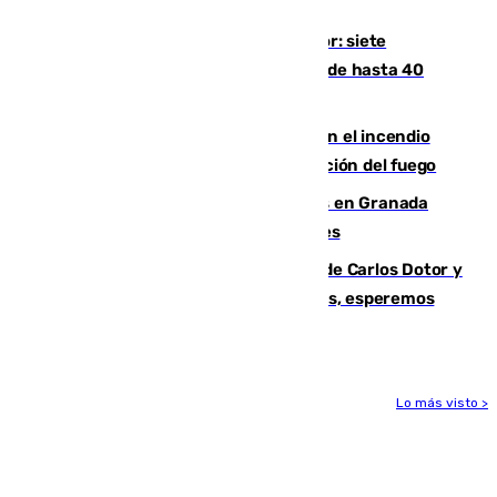
Mundial
Andalucía sigue asfixiada por el calor: siete
provincias, en alerta por temperaturas de hasta 40
grados
Activado el nivel 2 de emergencia en el incendio
forestal de Niebla por la compleja evolución del fuego
Controlado un incendio de rastrojos en Granada
junto a la autovía y al Callejón de Nogales
Juanfran Funes, sobre las lesiones de Carlos Dotor y
Fernando Calero: “Estamos preocupados, esperemos
que no sea nada”
Lo más visto >
Más noticias