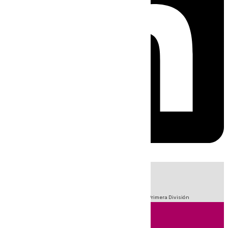
HOY
|
Fútbol
Sucesos
Crisis Migratoria en Ceuta
LaLiga
Primera División