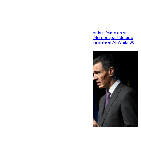
El cuadro dirigido por Juanfran Funes perdió por la mínima en su
envite contra el conjunto caballa en el Alfonso Murube, partido que
se disputó un día después de su primera victoria ante el Al-Arabi SC
07.08.2026