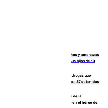
Detenido en Estepona por malos tratos y amenazas
de muerte a su pareja en presencia de sus hijos de 10
años y 11 meses
Desarticulada una red de tráfico de drogas que
introducía la mercancía desde Marruecos: 57 detenidos,
cuatro de ellos en Andalucía
Ferrán Torres, nombrado embajador de la
Comunidad Valenciana tras convertirse en el héroe del