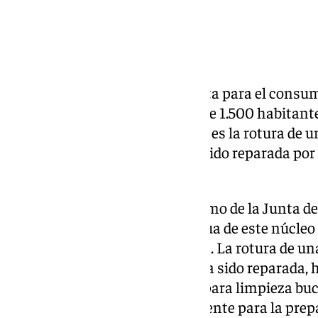
Salud ha declarado como no apta para el consum
Reina, un núcleo de población de 1.500 habitant
sevillano de Guillena. El motivo es la rotura de u
potable, una tubería que ya ha sido reparada p
no se puede consumir el agua.
La Consejería de Salud y Consumo de la Junta d
para el consumo humano el agua de este núcleo 
municipio sevillano de Guillena. La rotura de un
potable a la población, que ya ha sido reparada,
pueda utilizarse para beber, ni para limpieza buc
con alimentos, ni como ingrediente para la prep