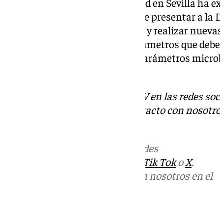
La delegación territorial de Salud en Sevilla ha e
responsable del suministro debe presentar a la 
medidas correctoras adoptadas y realizar nueva
parámetros del agua. Unos parámetros que deben
turbidez, cloro libre residual y parámetros micro
de la red.
Descubre más noticias de 101TV en las redes soc
Tok
o
X
. Puedes ponerte en contacto con nosotro
informativos@101tv.es
Más noticias de
101TV
en las redes
sociales:
Instagram
,
Facebook
,
Tik Tok
o
X
.
Puedes ponerte en contacto con nosotros en el
correo
informativos@101tv.es