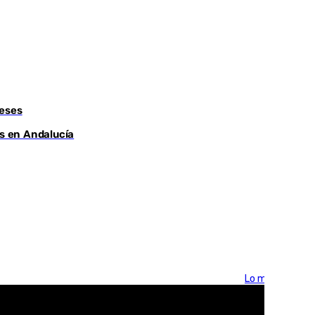
meses
os en Andalucía
Lo más visto >