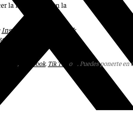
er la normalidad en la
:
Instagram
,
Facebook
,
Tik
otros en el
tagram
,
Facebook
,
Tik Tok
o
X
. Puedes ponerte en 