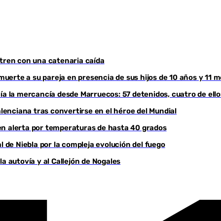
 tren con una catenaria caída
erte a su pareja en presencia de sus hijos de 10 años y 11 
ía la mercancía desde Marruecos: 57 detenidos, cuatro de ell
enciana tras convertirse en el héroe del Mundial
, en alerta por temperaturas de hasta 40 grados
l de Niebla por la compleja evolución del fuego
a autovía y al Callejón de Nogales