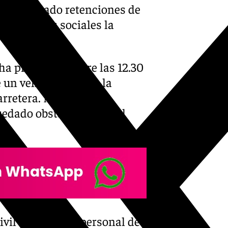
 ha provocado retenciones de
 sus redes sociales la
 ha producido sobre las 12.30
 un vehículo contra la
arretera. No se han
quedado obstaculizando el
ivil de Tráfico y personal de