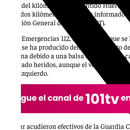
altura del kilómetro 18, en sentido Huelva,
hasta dos kilómetros, según ha informado en
Dirección General de Tráfico (DGT).
Según Emergencias 112, el incidente, que se
horas, se ha producido debido al impacto de
mediana debido a una balsa de agua en la c
registrado heridos, aunque el vehículo ha 
carril izquierdo.
Al lugar acudieron efectivos de la Guardia C