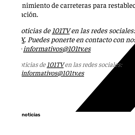
mantenimiento de carreteras para restablec
circulación.
Más noticias de
101TV
en las redes sociales
Tok
o
X
. Puedes ponerte en contacto con nos
correo
informativos@101tv.es
Más noticias de
101TV
en las redes sociales:
Ins
correo
informativos@101tv.es
Tags:
Últimas noticias