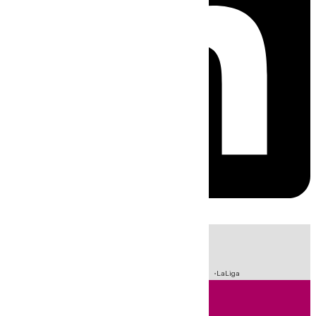
HOY
|
Sucesos
Incendios
Fútbol
Crisis Migratoria en Ceuta
LaLiga