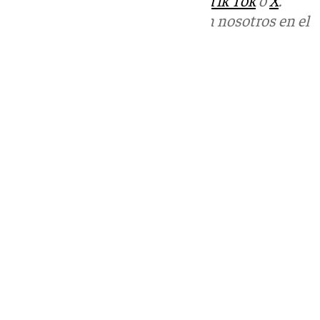
Puedes ponerte en contacto con nosotros en el
correo
informativos@101tv.es
Tags:
Últimas noticias