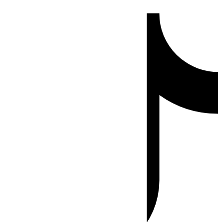
Ir
Tiktok
al
contenido