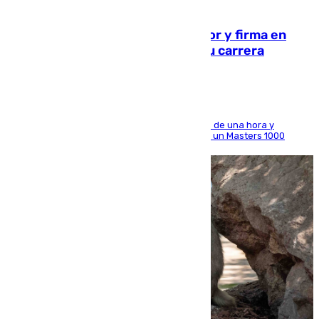
09.08.2026
Daniel Mérida derriba a Griekspoor y firma en
Montreal el mejor resultado de su carrera
El madrileño arrolla al neerlandés en poco más de una hora y
alcanza por primera vez los cuartos de final de un Masters 1000