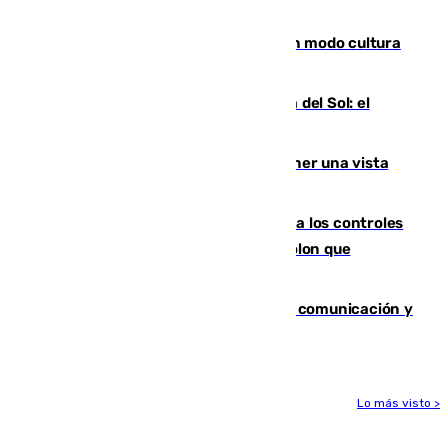
engañados"
Torrenueva Costa pone el verano en modo cultura
con actividades para todos los públicos
Este es el palmarés del Trofeo Costa del Sol: el
Málaga lidera la tabla con 12 triunfos
Estos son los mejores sitios para tener una vista
privilegiada del eclipse en Andalucía
La Junta da explicaciones y refuerza los controles
tras los falsos positivos de cáncer de colon que
afectaron a 400 malagueños
Fallece Carlos Telmo, histórico de la comunicación y
de las relaciones públicas en Sevilla
Lo más visto >