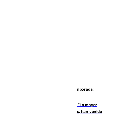
La 'delicatessen' de Isco en la pretemporada:
pisadita y cañito ante el Bournemouth
Un testimonio del colapso en Ceuta: "La mayor
parte de los que han venido son víctimas, han venido