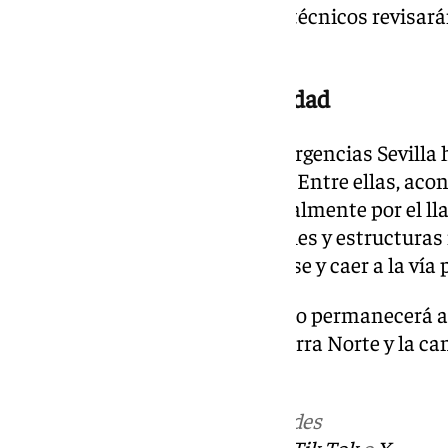
episodio de lluvias y viento, los técnicos revisar
recuperar la normalidad.
Recomendaciones de seguridad
Tanto el Consistorio como Emergencias Sevilla 
recomendaciones de seguridad. Entre ellas, aco
en los desplazamientos, especialmente por el ll
conducir, evitar zonas con árboles y estructuras 
objetos que puedan desprenderse y caer a la vía 
Según la Aemet, el aviso amarillo permanecerá a
06.00 y las 15.00 horas en la Sierra Norte y la c
lluvias y tormentas.
Más noticias de
101TV
en las redes
sociales:
Instagram
,
Facebook
,
Tik Tok
o
X
.