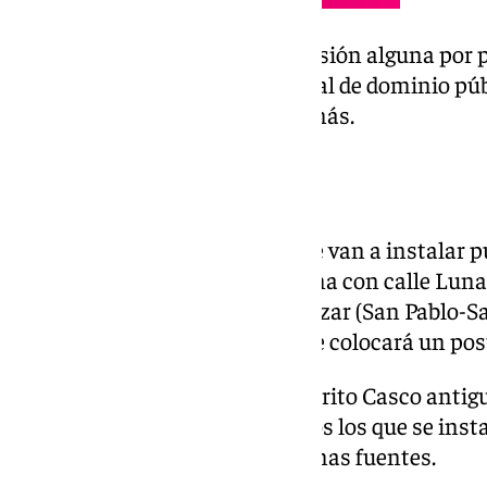
Este proyecto no conlleva inversión alguna por p
trata de una concesión demanial de dominio púb
años, prorrogable hasta cinco más.
Ubicaciones
En este sentido, a corto plazo se van a instalar 
Arellano (Triana); Tritón, esquina con calle Luna
(Cerro-Amate); Baltasar de Alcázar (San Pablo-San
Sur); en cada una de esas vías se colocará un pos
Asimismo, en Torneo, en el Distrito Casco antigu
recarga para vehículos eléctricos los que se inst
tiempo, como detallan las mismas fuentes.