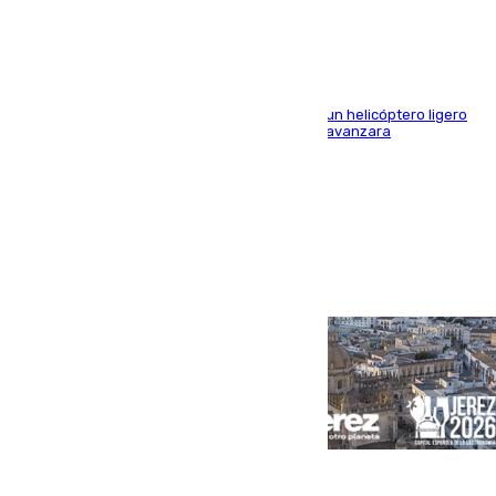
El Plan Infoca movilizó a medios terrestres y a un helicóptero ligero
para contener las llamas y evitar que el fuego avanzara