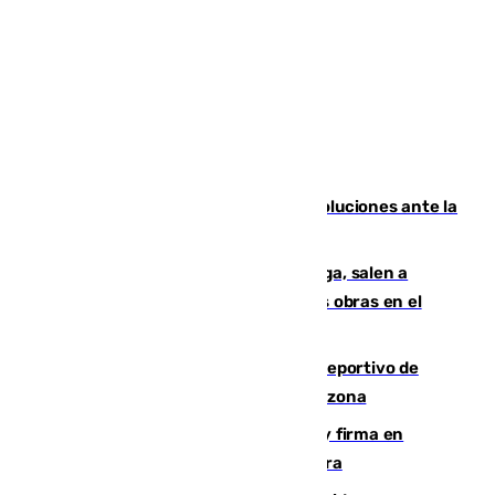
Más de 15.000 ceutíes claman por soluciones ante la
crisis migratoria
Los vecinos de Pedregalejo en Málaga, salen a
protestar en contra del resultado de las obras en el
paseo marítimo
Un incendio en un local del puerto deportivo de
Fuengirola genera una gran susto en la zona
Daniel Mérida derriba a Griekspoor y firma en
Montreal el mejor resultado de su carrera