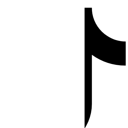
Ir
Tiktok
al
contenido