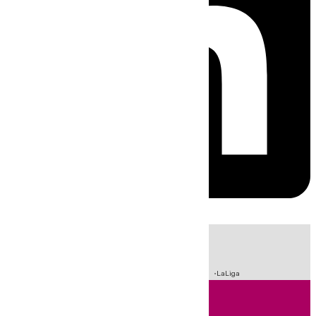
HOY
|
Incendios
Sucesos
Crisis Migratoria en Ceuta
Fútbol
LaLiga