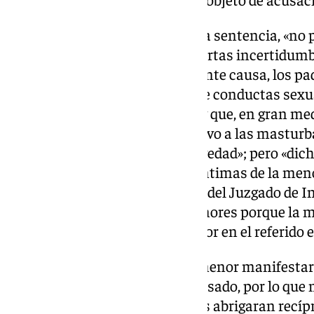
Además de lo expuesto, añade la sentencia, «no
circunstancia que introduce ciertas incertidumb
años antes de incoarse la presente causa, los p
contra el acusado atribuyéndole conductas sexu
esta amplió en su exploración y que, en gran med
enjuiciadas, excepto en lo relativo a las mastur
comportamiento de mayor gravedad»; pero «dicha
supuesto envío de fotografías íntimas de la menor
incoación de un procedimiento del Juzgado de In
remitiéndose al Juzgado de Menores porque la me
procesado e implicó a otro menor en el referido e
«Ya entonces, los padres de la menor manifesta
el allí denunciado y ahora procesado, por lo que
desde esa fecha, ambas familias abrigaran recíp