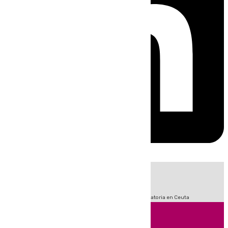
HOY
|
Sucesos
Fútbol
LaLiga
Primera División
Crisis Migratoria en Ceuta