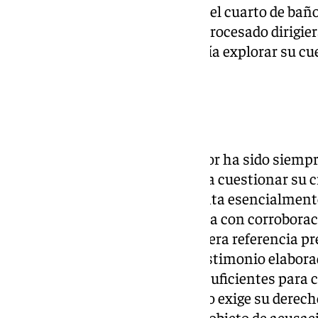
desnudo por la casa, entrara en el cuarto de bañ
bañaba con su primo ni que el procesado dirigie
contenido sexual como que debía explorar su cue
lavaba los genitales».
Absolución
Si bien el testimonio de la menor ha sido siempr
advierten motivos espurios para cuestionar su cr
Provincial indica que «se sustenta esencialmente
sedicente víctima, que no cuenta con corroborac
sólo con las declaraciones de mera referencia pr
informe sobre valoración del testimonio elaborad
Asociación ADIMA; pruebas insuficientes para c
margen de duda razonable como exige su derecho
de inocencia, hechos delictivos objeto de acusac