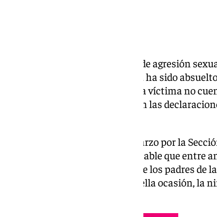
El varón acusado de los delitos de agresión sexu
sobrina política, menor de edad, ha sido absuelto 
que el testimonio de la supuesta víctima no cue
externas objetivas, sino sólo con las declaracio
por sus padres».
La sentencia, emitida el 4 de marzo por la Secci
Sevilla , añade que no es descartable que entre 
sentimientos negativos», porque los padres de 
años antes al acusado y en aquella ocasión, la ni
«implicó a otro menor».