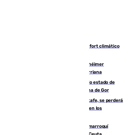
Málaga contabiliza 148 zonas de confort climático
para enfrentar las altas temperaturas
Hallan sin vida al granadino con Alzhéimer
desaparecido hace una semana en Churriana
Encuentran un cadáver en avanzado estado de
descomposición en la localidad granadina de Gor
Christantus Uche, delantero del Getafe, se perderá
toda la temporada por varias fracturas en los
ligamentos de su rodilla derecha
Expulsado de España un ciudadano marroquí
condenado por allanar una vivienda en Ceuta