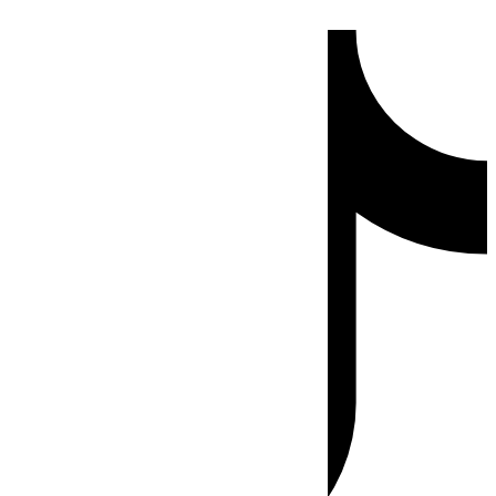
Ir
Tiktok
al
contenido