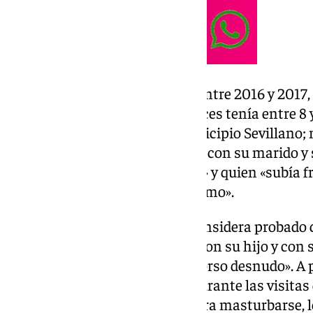
El tribunal contextualiza que, entre 2016 y 2017,
mujer y con su hijo, «que entonces tenía entre 8 
piso de un inmueble de un municipio Sevillano; m
vivían la hermana de su esposa con su marido y s
tenía entre 11 y 12 años de edad» y quien «subía
procesado para jugar con su primo».
La Audiencia Provincial sólo considera probado 
procesado estaba en la azotea con su hijo y con s
menor y se la encontró con el torso desnudo». A 
debidamente acreditado que, durante las visitas 
cogiera la mano de la menor para masturbarse, le