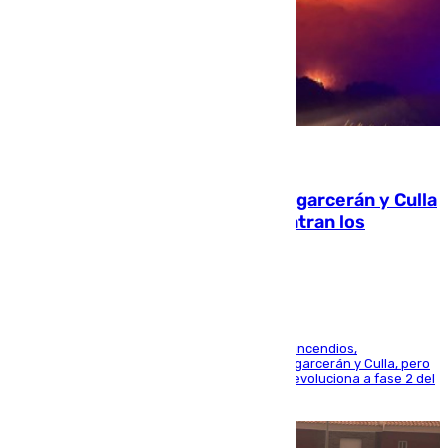
08.08.2026
Incendios de Castellón: Sierra Engarcerán y Culla
evolucionan positivamente y centran los
esfuerzos en Tírig
La UME se suma al operativo de control de los incendios,
progresando adecuadamente los de Sierra Engarcerán y Culla, pero
centrando todo el empeño en el de Culla, que evoluciona a fase 2 del
PEIF