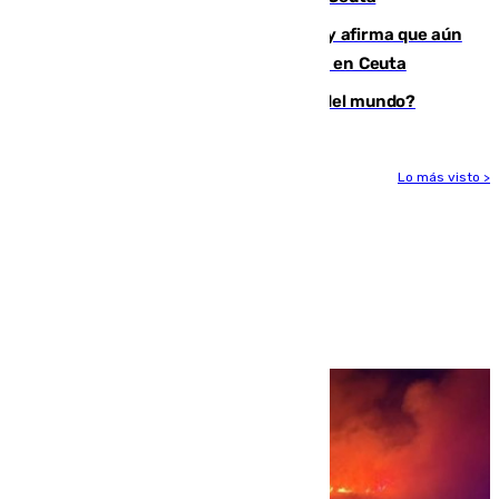
Vivas niega la versión del Gobierno y afirma que aún
quedan entre 8.000 y 11.000 migrantes en Ceuta
¿Es Tadej Pogacar el mejor ciclista del mundo?
Lo más visto >
Más noticias
Ver más >