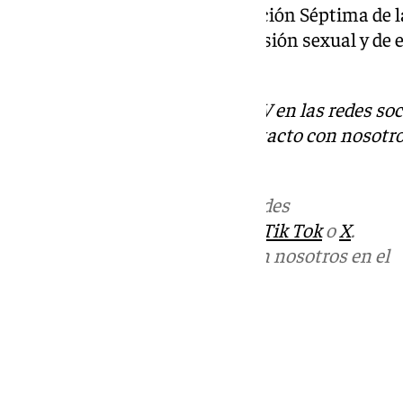
avisa el tribunal. Por eso, la Sección Séptima de
de los presuntos delitos de agresión sexual y d
su contra.
Descubre más noticias de 101TV en las redes soc
Tok
o
X
. Puedes ponerte en contacto con nosotro
informativos@101tv.es
Más noticias de
101TV
en las redes
sociales:
Instagram
,
Facebook
,
Tik Tok
o
X
.
Puedes ponerte en contacto con nosotros en el
correo
informativos@101tv.es
Tags:
Últimas noticias