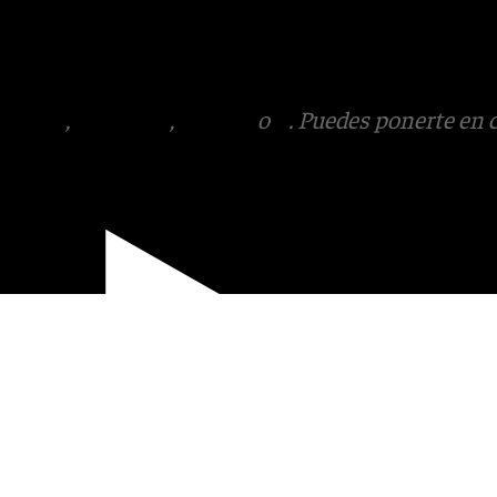
o, con la música desempeñando
plendor de la cita.
tagram
,
Facebook
,
Tik Tok
o
X
. Puedes ponerte en 