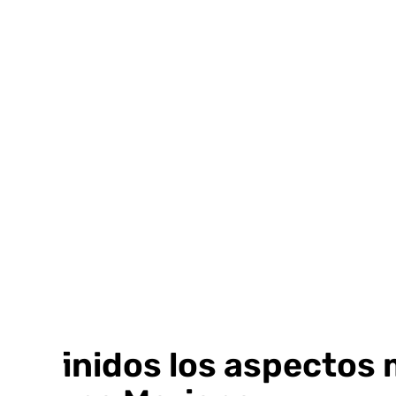
Ir
al
contenido
Definidos los aspectos m