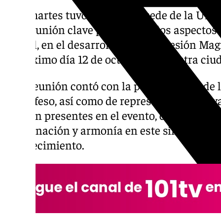
Este martes tuvo lugar en la sede de la U
una reunión clave para definir los aspectos
Oficial, en el desarrollo de la Procesión M
el próximo día 12 de octubre en nuestra ciu
Esta reunión contó con la participación de
ex profeso, así como de representantes de v
estarán presentes en el evento, con el objet
coordinación y armonía en este sin duda hi
acontecimiento.