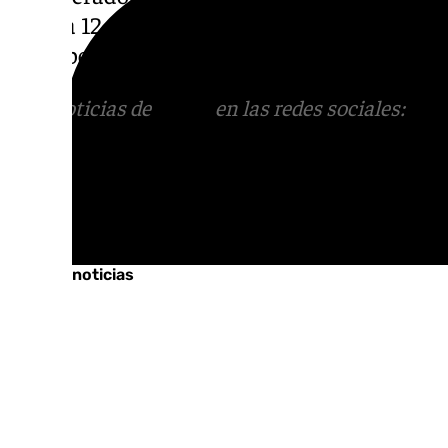
del día 12 de octubre será un éxito rotund
un papel fundamental en la solemnidad y es
Más noticias de
101TV
en las redes sociales:
Ins
correo
informativos@101tv.es
Tags:
Últimas noticias