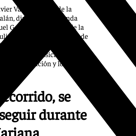
ier Valle, director de la
alán, director de la Banda
el Gallego, presidente de la
lián Cerdán’, de Sanlúcar de
da de Música ‘Santa Ana’, de
la Banda de Música ‘Maestro
 de coordinación y logística
recorrido, se
 seguir durante
ariana