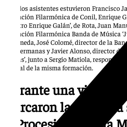
Entre los asistentes estuvieron Francisco Jav
Asociación Filarmónica de Conil, Enrique G
‘Maestro Enrique Galán’, de Rota, Juan Manu
Asociación Filarmónica Banda de Música ‘Ju
Barrameda, José Colomé, director de la Ban
Dos Hermanas y Javier Alonso, director de 
Dueñas’, junto a Sergio Matiola, responsable
musical de la misma formación.
Durante una visita al 
marcaron las claves a
la Procesión Magna M