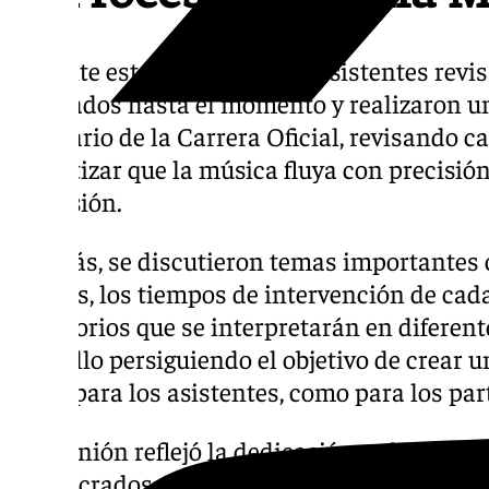
Durante este encuentro, los asistentes revi
realizados hasta el momento y realizaron un
itinerario de la Carrera Oficial, revisando c
garantizar que la música fluya con precisión
procesión.
Además, se discutieron temas importantes 
bandas, los tiempos de intervención de cada
repertorios que se interpretarán en diferen
todo ello persiguiendo el objetivo de crear 
tanto para los asistentes, como para los par
La reunión reflejó la dedicación y el compr
involucrados, para asegurar finalmente qu