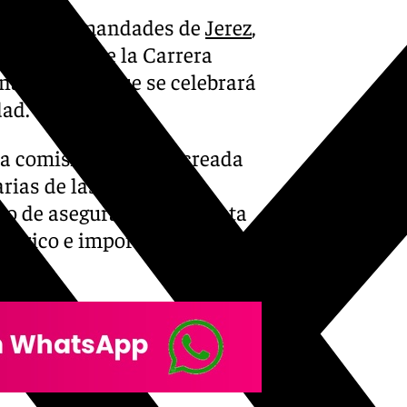
nión de Hermandades de
Jerez
,
 musicales de la Carrera
agna Mariana que se celebrará
dad.
 la comisión musical creada
arias de las bandas que
ivo de asegurar una perfecta
stórico e importante