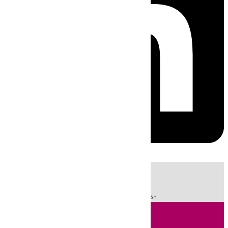
HOY
|
Fútbol
Sucesos
LaLiga
Guardia Civil
Primera División