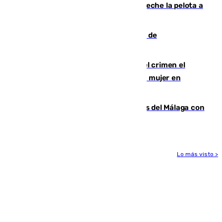
al Gobierno por "inestabilidad": "Que no eche la pelota a
las comunidades"
Una ONG malagueña ganará un año de
comunicación gratuita con Apecom
Confiesa en un diario ser el autor del crimen el
hombre en prisión por asesinato de una mujer en
Benahavís
Juanpe vuelve a los entrenamientos del Málaga con
el grupo de manera progresiva
Lo más visto >
Más noticias
Ver más >