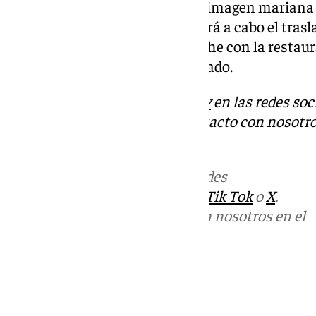
Tras el recorrido en andas de la imagen mariana
Cruz de Dos Hermanas, se llevará a cabo el trasl
capilla, donde llegará por la noche con la resta
director artístico Fernando Aguado.
Descubre más noticias de
101Tv
en las redes soc
Tok
o
X
. Puedes ponerte en contacto con nosotro
informativos@101tv.es
Más noticias de
101TV
en las redes
sociales:
Instagram
,
Facebook
,
Tik Tok
o
X
.
Puedes ponerte en contacto con nosotros en el
correo
informativos@101tv.es
Tags:
Últimas noticias