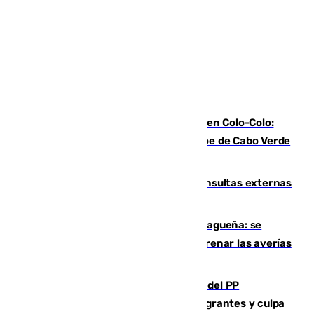
Vozinha, recibido como una estrella en Colo-Colo:
casi 30.000 aficionados arropan al héroe de Cabo Verde
en su presentación
Vithas Málaga crece en cirugías, consultas externas
y altas en el primer semestre de 2026
Mejoras del agua en la Axarquía malagueña: se
sustituye una tubería de 50 años para frenar las averías
de agua en El Borge y Almáchar
Bendodo asegura que los gobiernos del PP
"cumplirán la ley" sobre los menores migrantes y culpa