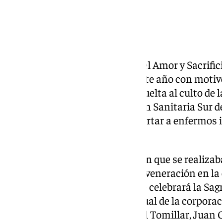
La peregrinación de la Virgen del Amor y Sacrif
El Tomillar se ha adelantado este año con motiv
la titular de la hermandad. La vuelta al culto de l
este hospital del Área de Gestión Sanitaria Sur d
el sábado en su misión de confortar a enfermos 
y sanitarios que los atienden.
Por este motivo, la peregrinación que se realiz
el año 1959, se anticipa con su veneración en la 
este viernes. A a las 20 horas, se celebrará la S
presidida por el director espiritual de la corpor
concelebrada por el capellán del Tomillar, Juan