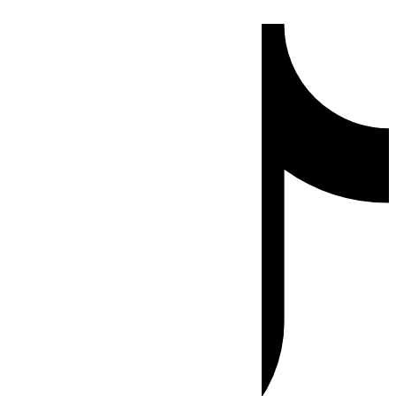
Ir
Tiktok
al
contenido