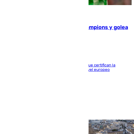
06.08.2026
El Betis supera el examen de Champions y golea
al Arsenal en Dublín (1-3)
Riquelme, Deossa y Fornals firman los tantos que certifican la
superioridad bética ante un rival de máximo nivel europeo