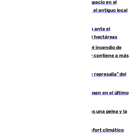
Las marca internacionales ganan espacio en el
Centro de Málaga: La Tagliatella abre en el antiguo local
de Vox Sports Bar
Moreno pide extremar la precaución ante el
incendio de Niebla, que supera las 4.000 hectáreas
340 personas más desalojadas por el incendio de
Niebla, que mantiene a 410 evacuadas y contiene a más
de 500 efectivos trabajando
Italia responde ante las "medidas de represalia" del
Gobierno de Sánchez
El Sevilla se desinfla ante el Leverkusen en el último
ensayo (1-2)
Tensión en la prisión de Alhaurín tras una pelea y la
incautación de un punzón
Málaga contabiliza 148 zonas de confort climático
para enfrentar las altas temperaturas