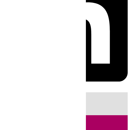
HOY
|
Sucesos
Guardia Civil
Fútbol
LaLiga
Incendios