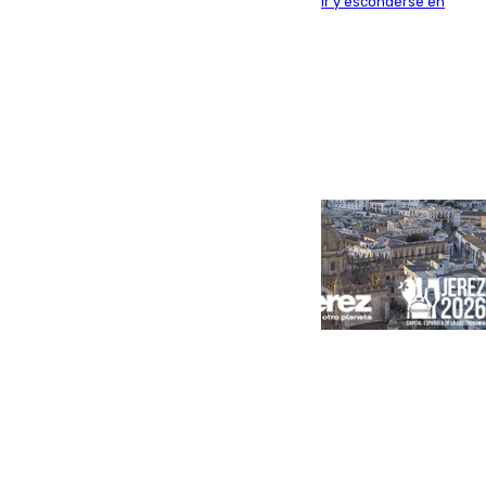
y habría impedido salir a la víctima antes de huir y esconderse en
una casa cercana
Portada
Andalucía
Sevilla
Málaga