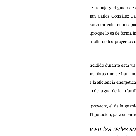
Teresa Jiménez ha destacado «la capacidad de trabajo y el grado de 
«perfectamente gestionada por su alcalde, Juan Carlos González Ga
Diputada Provincial insiste en que «hay que poner en valor esta cap
como es éste, que además encabeza un municipio que lo es de forma in
ha querido también destacar “el nivel de desarrollo de los proyecto
para que formen parte del Plan Más Sevilla”.
Por su parte, Juan Carlos González García ha incidido durante esta visi
importancia que para el pueblo tienen todas las obras que se han p
proceso, como son la renovación y la mejora de la eficiencia energétic
como el proyecto de instalaciones y terminación de la guardería infant
Teresa Jiménez ha precisado que este último proyecto, el de la guarder
Técnicos del Área de Cohesión Territorial de la Diputación, para su ent
Descubre más noticias de
101Tv
en las redes so