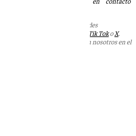
Tok
o
X
. Puedes ponerte en contacto 
informativos@101tv.es
Más noticias de
101TV
en las redes
sociales:
Instagram
,
Facebook
,
Tik Tok
o
X
.
Puedes ponerte en contacto con nosotros en el
correo
informativos@101tv.es
Tags:
Últimas noticias