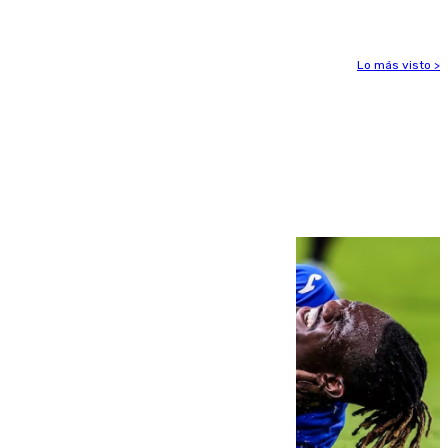
Lo más visto >
Más noticias
Ver más >