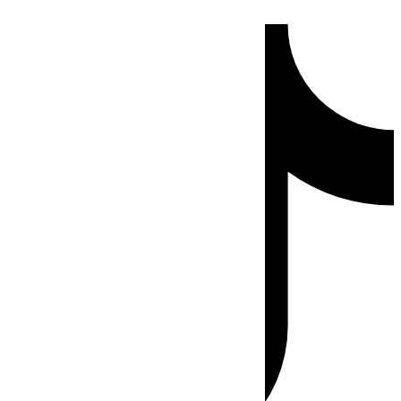
Ir
Tiktok
al
contenido