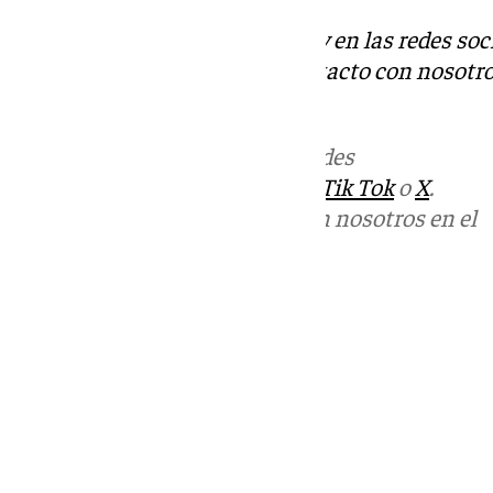
Descubre más noticias de 101Tv en las redes soc
Tok
o
X
. Puedes ponerte en contacto con nosotro
informativos@101tv.es
Más noticias de
101TV
en las redes
sociales:
Instagram
,
Facebook
,
Tik Tok
o
X
.
Puedes ponerte en contacto con nosotros en el
correo
informativos@101tv.es
Tags:
Últimas noticias