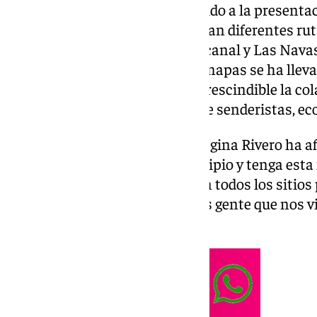
La Casa de la Provincia ha acogido a la present
senderos que recuperan e ilustran diferentes ru
municipales de Estepa, Guadalcanal y Las Navas 
elaboración de los tres nuevos mapas se ha llev
de campo en el que ha sido imprescindible la col
ayuntamientos, asociaciones de senderistas, ecol
La alcaldesa de Guadalcanal, Regina Rivero ha a
para todo el que llegue al municipio y tenga esta
comercios, en casas rurales y en todos los sitios
así seguramente tengamos más gente que nos vis
que tenemos».