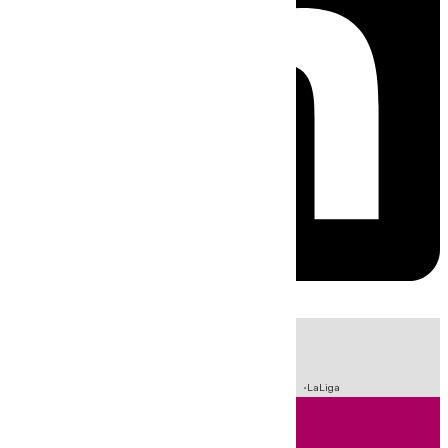
HOY
|
Sucesos
Crisis Migratoria en Ceuta
Fútbol
Incendios
LaLiga