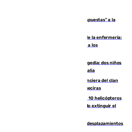
Más de 15.000 ceutíes reclaman "respuestas" a la
crisis migratoria
Buenas noticias para el Málaga desde la enfermería:
Juan Cruz se incorpora con normalidad a los
entrenamientos
Una venganza familiar acaba en tragedia: dos niños
y un adulto mueren en una piscina en Italia
Golpe definitivo a la estructura financiera del clan
de los hermanos Sánchez Castro en Algeciras
Más de 600 bomberos, 169 medios y 10 helicópteros
están desplegados en la zona intentando extinguir el
incendio de Niebla
El eclipse provocará 1,5 millones de desplazamientos
adicionales por carretera