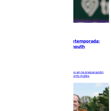
10.08.2026
La ‘delicatessen’ de Isco en la pretemporada:
pisadita y cañito ante el Bournemouth
El malagueño sigue mejorando sus sensaciones en la preparación
veraniega con minutos de calidad ante el conjunto inglés