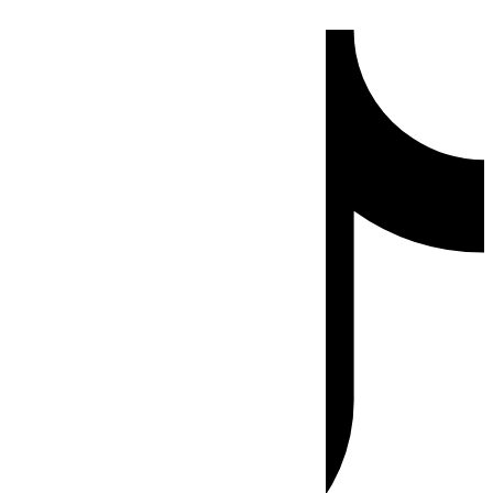
Ir
Tiktok
al
contenido