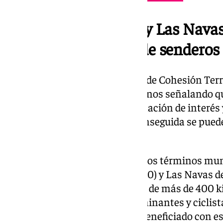
Estepa, Guadalcanal y Las Navas
cuentan con mapas de senderos
Asimismo, la diputada del Área de Cohesión Terr
desvelado qué ofrecen estos planos señalando q
cartográfica, hay mucha información de interés y
herramienta muy útil porque enseguida se puede
están visitando».
El ámbito cartografiado recoge los términos mun
1:40.000), Guadalcanal (1:50.000) y Las Navas d
porción del territorio provincial de más de 400 
kilómetros para disfrute de caminantes y ciclist
de la provincia de Sevilla se ve beneficiado con es