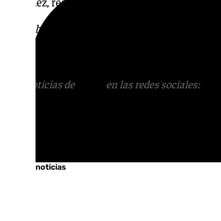
Márquez, responsable del Área de Hacienda 
Descubre más noticias de
101Tv
en las rede
sociales:
Instagram
,
Facebook
,
Tik Tok
o
X
.
con nosotros en el correo
informativos@101t
Más noticias de
101TV
en las redes sociales:
Ins
correo
informativos@101tv.es
Tags:
Últimas noticias