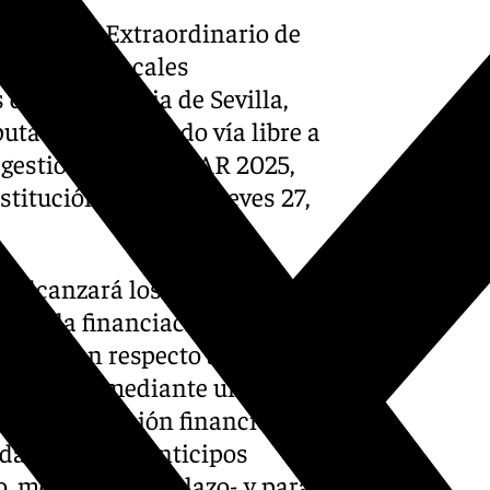
nanciero Extraordinario de
Entidades Locales
 la provincia de Sevilla,
utación le ha dado vía libre a
y gestión de este FEAR 2025,
nstitución mañana, jueves 27,
e alcanzará los 59M€, ya que
rtan la financiación, han
ción con respecto a la de
sarrollar, mediante una
 la colaboración financiera
odalidades de anticipos
o, medio y largo plazo- y para