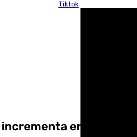
Tiktok
a incrementa en un 60% l