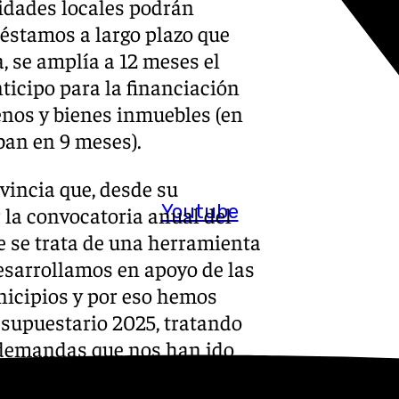
tidades locales podrán
réstamos a largo plazo que
a, se amplía a 12 meses el
nticipo para la financiación
renos y bienes inmuebles (en
aban en 9 meses).
vincia que, desde su
Youtube
 la convocatoria anual del
 se trata de una herramienta
desarrollamos en apoyo de las
icipios y por eso hemos
resupuestario 2025, tratando
s demandas que nos han ido
xplicado Inmaculada