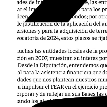
novedades de interés. Por una parte, las en
duplicar el importe que soliciten para los p
formalicen a través de estos fondos; por otr
plazo de justificación de la aplicación del a
de inversiones y para la adquisición de ter
la convocatoria de 2024, estos plazos se fij
“Son muchas las entidades locales de la pro
activación en 2007, muestran su interés por
FEAR. Desde la Diputación, entendemos que
esencial para la asistencia financiera que 
necesidades que nos plantean nuestros mun
vuelto a impulsar el FEAR en el ejercicio p
de incorporar y de reflejar en sus Bases la
expresando los alcaldes y alcaldesas” ha e