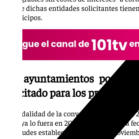
las que dichas entidades solicitantes tiene
de anticipos.
Los ayuntamientos podrán d
solicitado para los préstamos 
La modalidad de la convocatoria del FEAR 2
como ya lo fuera en 2023 y 2024, con una fe
solicitudes establecida para el 3 de noviemb