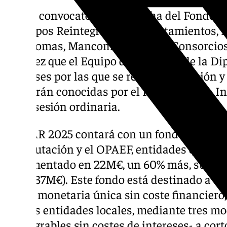
Nueva convocatoria en marcha del Fondo Fi
Anticipos Reintegrables a Ayuntamientos, 
Autónomas, Mancomunidades y Consorcios de
toda vez que el Equipo de Gobierno de la Dip
las Bases por las que se regula la creación 
que serán conocidas por el Plenario de la I
en su sesión ordinaria.
El FEAR 2025 contará con un fondo total qu
la Diputación y el OPAEF, entidades que apo
incrementado en 22M€, un 60% más, su dota
2024 (37M€). Este fondo está destinado a de
ayuda monetaria única sin coste financiero,
con las entidades locales, mediante tres m
reintegrables sin costes de intereses- a cort