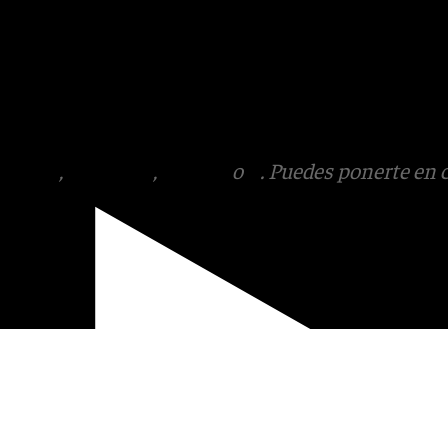
de la Diputación.
s
 Puedes ponerte en contacto
v.es
tagram
,
Facebook
,
Tik Tok
o
X
. Puedes ponerte en 