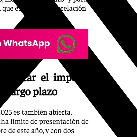
n que establecer su prelación
uplicar el importe
a largo plazo
025 es también abierta,
cha límite de presentación de
re de este año, y con dos